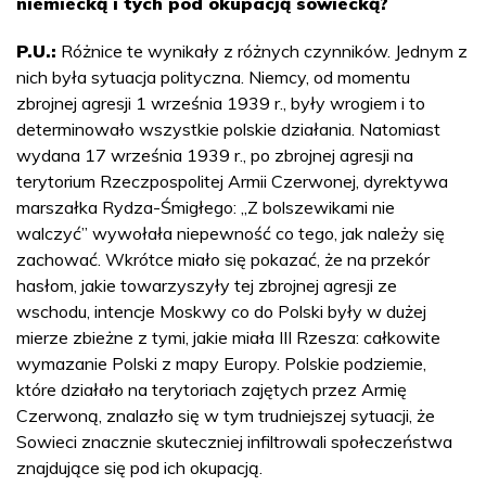
niemiecką i tych pod okupacją sowiecką?
P.U.:
Różnice te wynikały z różnych czynników. Jednym z
nich była sytuacja polityczna. Niemcy, od momentu
zbrojnej agresji 1 września 1939 r., były wrogiem i to
determinowało wszystkie polskie działania. Natomiast
wydana 17 września 1939 r., po zbrojnej agresji na
terytorium Rzeczpospolitej Armii Czerwonej, dyrektywa
marszałka Rydza-Śmigłego: „Z bolszewikami nie
walczyć” wywołała niepewność co tego, jak należy się
zachować. Wkrótce miało się pokazać, że na przekór
hasłom, jakie towarzyszyły tej zbrojnej agresji ze
wschodu, intencje Moskwy co do Polski były w dużej
mierze zbieżne z tymi, jakie miała III Rzesza: całkowite
wymazanie Polski z mapy Europy. Polskie podziemie,
które działało na terytoriach zajętych przez Armię
Czerwoną, znalazło się w tym trudniejszej sytuacji, że
Sowieci znacznie skuteczniej infiltrowali społeczeństwa
znajdujące się pod ich okupacją.