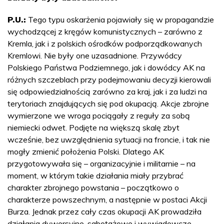
P.U.:
Tego typu oskarżenia pojawiały się w propagandzie
wychodzącej z kręgów komunistycznych – zarówno z
Kremla, jak i z polskich ośrodków podporządkowanych
Kremlowi. Nie były one uzasadnione. Przywódcy
Polskiego Państwa Podziemnego, jak i dowódcy AK na
różnych szczeblach przy podejmowaniu decyzji kierowali
się odpowiedzialnością zarówno za kraj, jak i za ludzi na
terytoriach znajdujących się pod okupacją. Akcje zbrojne
wymierzone we wroga pociągały z reguły za sobą
niemiecki odwet. Podjęte na większą skalę zbyt
wcześnie, bez uwzględnienia sytuacji na froncie, i tak nie
mogły zmienić położenia Polski. Dlatego AK
przygotowywała się – organizacyjnie i militarnie – na
moment, w którym takie działania miały przybrać
charakter zbrojnego powstania – początkowo o
charakterze powszechnym, a następnie w postaci Akcji
Burza. Jednak przez cały czas okupacji AK prowadziła
działania dywersyjne, sabotażowe i wywiadowcze.