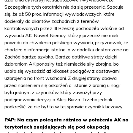
Szczególnie tych ostatnich nie da się przecenić. Szacuje
się, że aż 50 proc. informacji wywiadowczych, które
docierały do aliantów zachodnich z terenów
kontrolowanych przez III Rzeszę pochodziło właśnie od
wywiadu AK. Nawet Niemcy, którzy przecież nie mieli
powodu do chwalenia polskiego wywiadu, przyznawali, że
chodziło o informacje istotne, a w dodatku dostarczane na
Zachód bardzo szybko. Bardzo dotkliwe straty dzięki
działaniom AK ponosiły też niemieckie siły zbrojne, bo
udało się wysadzić aż kilkaset pociągów z dostawami
uzbrojenia na front wschodni. Z drugiej strony obawa
przed nasileniem się oskarżeń o „stanie z bronią u nogi”
była jednym z czynników, który zaważył przy
podejmowaniu decyzji o Akcji Burza. Trzeba jednak
podkreślić, że nie był to w tej sprawie czynnik kluczowy.
PAP: Na czym polegała różnica w położeniu AK na
terytoriach znajdujących się pod okupacją