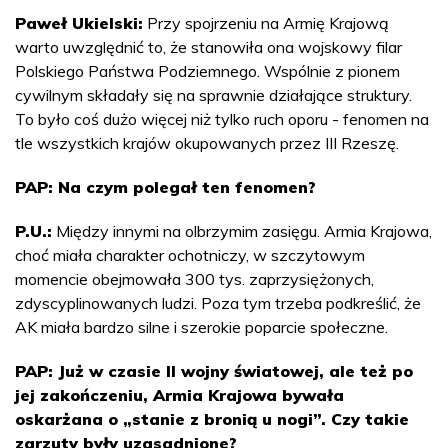
Paweł Ukielski:
Przy spojrzeniu na Armię Krajową
warto uwzględnić to, że stanowiła ona wojskowy filar
Polskiego Państwa Podziemnego. Wspólnie z pionem
cywilnym składały się na sprawnie działające struktury.
To było coś dużo więcej niż tylko ruch oporu - fenomen na
tle wszystkich krajów okupowanych przez III Rzeszę.
PAP: Na czym polegał ten fenomen?
P.U.:
Między innymi na olbrzymim zasięgu. Armia Krajowa,
choć miała charakter ochotniczy, w szczytowym
momencie obejmowała 300 tys. zaprzysiężonych,
zdyscyplinowanych ludzi. Poza tym trzeba podkreślić, że
AK miała bardzo silne i szerokie poparcie społeczne.
PAP: Już w czasie II wojny światowej, ale też po
jej zakończeniu, Armia Krajowa bywała
oskarżana o „stanie z bronią u nogi”. Czy takie
zarzuty były uzasadnione?