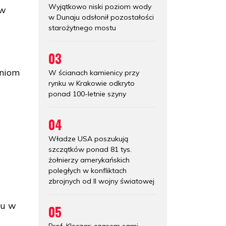
Wyjątkowo niski poziom wody
 w
w Dunaju odsłonił pozostałości
starożytnego mostu
03
eniom
W ścianach kamienicy przy
rynku w Krakowie odkryto
ponad 100-letnie szyny
04
Władze USA poszukują
szczątków ponad 81 tys.
żołnierzy amerykańskich
poległych w konfliktach
zbrojnych od II wojny światowej
łu w
05
Prof. Klęczar: czasem sami