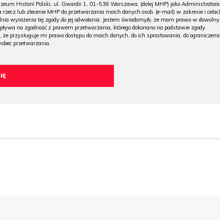
m Historii Polski, ul. Gwardii 1, 01-538 Warszawa, (dalej MHP) jako Administratora
 rzecz lub zlecenie MHP do przetwarzania moich danych osob. (e-mail) w zakresie i celac
 dnia wyrażenia tej zgody do jej odwołania. Jestem świadomy/a, że mam prawo w dowoln
wpływa na zgodność z prawem przetwarzania, którego dokonano na podstawie zgody
, że przysługuje mi prawo dostępu do moich danych, do ich sprostowania, do ograniczeni
wobec przetwarzania.