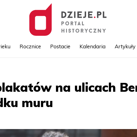
ieku
Rocznice
Postacie
Kalendaria
Artykuły
Przejdź
do
treści
plakatów na ulicach Be
dku muru