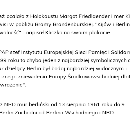
: ocalała z Holokaustu Margot Friedlaender i mer K
 wisi w pobliżu Bramy Brandenburskiej. "Kijów i Berlin
wolność" - napisał Kliczko na swoim plakacie.
P szef Instytutu Europejskiej Sieci Pamięć i Solidar
989 roku to chyba jeden z najbardziej symbolicznych 
ur dzielący Berlin był bodaj najbardziej widocznym i
znego zniewolenia Europy Środkowowschodniej dla
 wrażenie".
 NRD mur berliński od 13 sierpnia 1961 roku do 9
 Berlin Zachodni od Berlina Wschodniego i NRD.