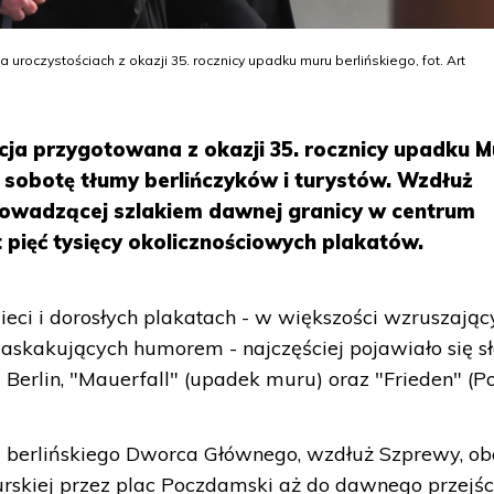
uroczystościach z okazji 35. rocznicy upadku muru berlińskiego, fot. Art
ja przygotowana z okazji 35. rocznicy upadku M
 sobotę tłumy berlińczyków i turystów. Wzdłuż
rowadzącej szlakiem dawnej granicy w centrum
 pięć tysięcy okolicznościowych plakatów.
eci i dorosłych plakatach - w większości wzruszając
 zaskakujących humorem - najczęściej pojawiało się 
 Berlin, "Mauerfall" (upadek muru) oraz "Frieden" (Po
 od berlińskiego Dworca Głównego, wzdłuż Szprewy, o
rskiej przez plac Poczdamski aż do dawnego przejśc