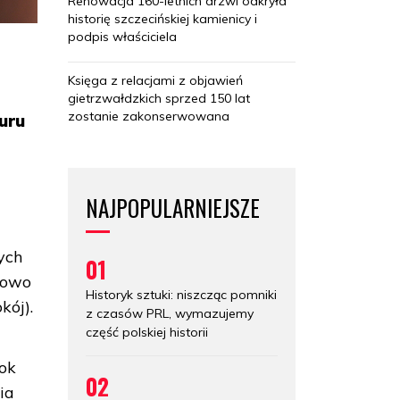
Renowacja 160-letnich drzwi odkryła
historię szczecińskiej kamienicy i
podpis właściciela
Księga z relacjami z objawień
gietrzwałdzkich sprzed 150 lat
zostanie zakonserwowana
uru
NAJPOPULARNIEJSZE
ych
01
słowo
Historyk sztuki: niszcząc pomniki
kój).
z czasów PRL, wymazujemy
część polskiej historii
bok
02
ia