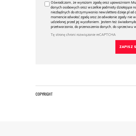
Oświadczam, że wyrażam zgodę oraz upoważniam Muzeu
danych osobowych oraz wszelkie podmioty działające na
niezbędnych do otrzymywania newslettera dzieje.pl od
momencie odwołać zgodę oraz że odwołanie zgody nie 
udzielonej przed jej wycofaniem. Jestem też świadomy/a
przetwarzania, do przenoszenia danych, do sprzeciwu 
COPYRIGHT