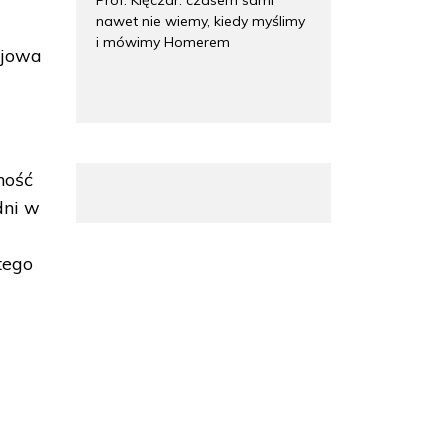
nawet nie wiemy, kiedy myślimy
i mówimy Homerem
ijowa
ność
dni w
tego