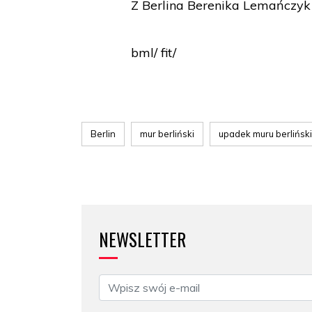
Z Berlina Berenika Lemańczyk
bml/ fit/
Berlin
mur berliński
upadek muru berlińsk
NEWSLETTER