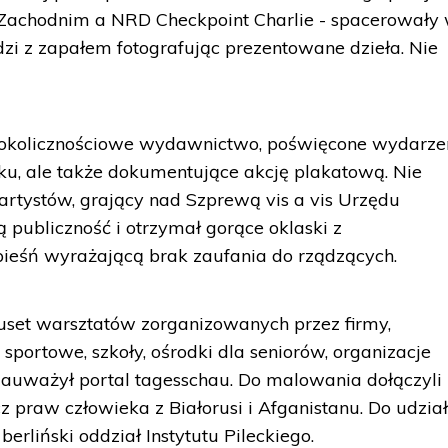
Zachodnim a NRD Checkpoint Charlie - spacerowały
dzi z zapałem fotografując prezentowane dzieła. Nie
 okolicznościowe wydawnictwo, poświęcone wydarz
ku, ale także dokumentujące akcję plakatową. Nie
artystów, grający nad Szprewą vis a vis Urzędu
 publiczność i otrzymał gorące oklaski z
eśń wyrażającą brak zaufania do rządzących.
uset warsztatów zorganizowanych przez firmy,
 sportowe, szkoły, ośrodki dla seniorów, organizacje
zauważył portal tagesschau. Do malowania dołączyli
cz praw człowieka z Białorusi i Afganistanu. Do udzia
berliński oddział Instytutu Pileckiego.