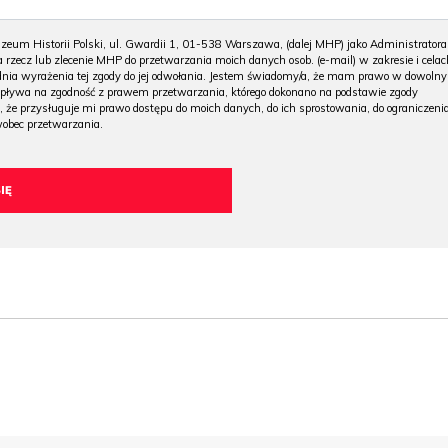
m Historii Polski, ul. Gwardii 1, 01-538 Warszawa, (dalej MHP) jako Administratora
 rzecz lub zlecenie MHP do przetwarzania moich danych osob. (e-mail) w zakresie i celac
 dnia wyrażenia tej zgody do jej odwołania. Jestem świadomy/a, że mam prawo w dowoln
wpływa na zgodność z prawem przetwarzania, którego dokonano na podstawie zgody
, że przysługuje mi prawo dostępu do moich danych, do ich sprostowania, do ograniczeni
wobec przetwarzania.