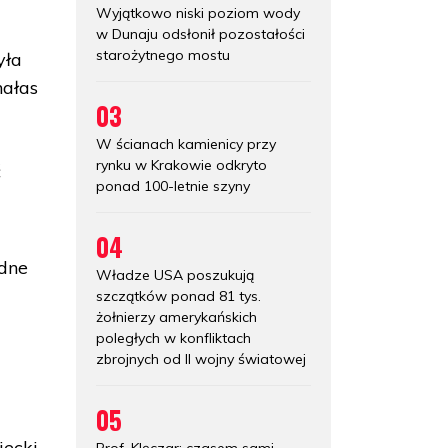
Wyjątkowo niski poziom wody
w Dunaju odsłonił pozostałości
starożytnego mostu
yła
hałas
03
W ścianach kamienicy przy
rynku w Krakowie odkryto
ć
ponad 100-letnie szyny
04
ędne
Władze USA poszukują
szczątków ponad 81 tys.
żołnierzy amerykańskich
poległych w konfliktach
zbrojnych od II wojny światowej
05
ą
iecki
Prof. Klęczar: czasem sami