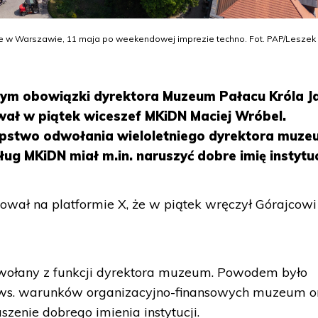
ie w Warszawie, 11 maja po weekendowej imprezie techno. Fot. PAP/Leszek
ącym obowiązki dyrektora Muzeum Pałacu Króla J
wał w piątek wiceszef MKiDN Maciej Wróbel.
ępstwo odwołania wieloletniego dyrektora muz
ug MKiDN miał m.in. naruszyć dobre imię instytuc
wał na platformie X, że w piątek wręczył Górajcowi
dwołany z funkcji dyrektora muzeum. Powodem było
ws. warunków organizacyjno-finansowych muzeum o
szenie dobrego imienia instytucji.