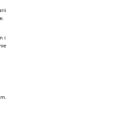
rii
e.
m i
nie
im.
.