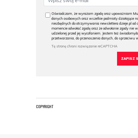
Oświadczam, że wyrażam zgodę oraz upoważniam Muzeu
danych osobowych oraz wszelkie podmioty działające na
niezbędnych do otrzymywania newslettera dzieje.pl od
momencie odwołać zgodę oraz że odwołanie zgody nie 
udzielonej przed jej wycofaniem. Jestem też świadomy/a
przetwarzania, do przenoszenia danych, do sprzeciwu 
COPYRIGHT