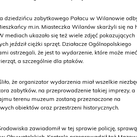
 na dziedzińcu zabytkowego Pałacu w Wilanowie odb
Mieszkańcy m.in. Miasteczka Wilanów skarżyli się na 
W mediach ukazało się też wiele zdjęć pokazujących
ych jeździł ciężki sprzęt. Działacze Ogólnopolskiego
i ostrzegali, że jest to wydarzenie, które może mie
rząt, a szczególnie dla ptaków.
ło, że organizator wydarzenia miał wszelkie niezb
ora zabytków, na przeprowadzenie takiej imprezy, a
najmu terenu muzeum zostaną przeznaczone na
wych obiektów oraz przestrzeni historycznych.
Środowiska zawiadomił w tej sprawie policję, spraw
aw Obywatelskich. Kontrolę przeprowadził też Mazow