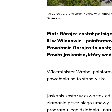
Na zdjęciu z drona teren Pałacu w Wilanow
Szymański
Piotr Górajec został pełni
III w Wilanowie - poinformo
Powołanie Górajca to nast
Pawła Jaskanisa, który wedł
Wiceminister Wróbel poinformo
powołania na to stanowisko.
Jaskanis został w czwartek o
złamanie przez niego umowy 
programu jego działania i naru