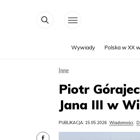
Wywiady
Polska w XX w
Search
Inne
Piotr Góraje
Jana III w W
PUBLIKACJA: 15.05.2026
Wiadomości
,
D