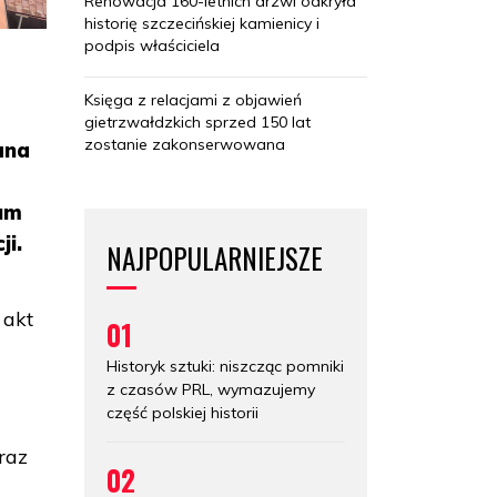
Renowacja 160-letnich drzwi odkryła
historię szczecińskiej kamienicy i
podpis właściciela
Księga z relacjami z objawień
gietrzwałdzkich sprzed 150 lat
zostanie zakonserwowana
ana
eum
ji.
NAJPOPULARNIEJSZE
 akt
01
Historyk sztuki: niszcząc pomniki
z czasów PRL, wymazujemy
część polskiej historii
raz
02