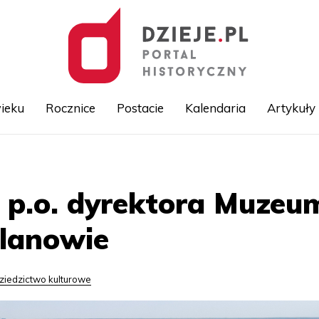
ieku
Rocznice
Postacie
Kalendaria
Artykuły
Przejdź
do
treści
c p.o. dyrektora Muzeu
ilanowie
ziedzictwo kulturowe