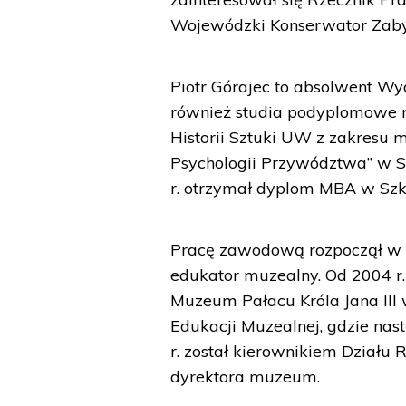
Wojewódzki Konserwator Zab
Piotr Górajec to absolwent W
również studia podyplomowe n
Historii Sztuki UW z zakresu 
Psychologii Przywództwa” w Sz
r. otrzymał dyplom MBA w Szko
Pracę zawodową rozpoczął w
edukator muzealny. Od 2004 r
Muzeum Pałacu Króla Jana III
Edukacji Muzealnej, gdzie nast
r. został kierownikiem Działu
dyrektora muzeum.