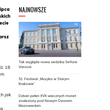
NAJNOWSZE
Lipca
skich
ecie
arsz
.
Tak wygląda nowa siedziba Sinfonii
z. 18
Varsovii
ym
51. Festiwal „Muzyka w Starym
Krakowie”
ch jak
Dzban pełen XVII-wiecznych monet
znaleziony pod Nowym Dworem
Mazowieckim
 a