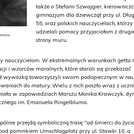
także o Stefanii Szwajgier, kierownicz
gimnazjum dla dziewcząt przy ul. Dług
55, oraz polskich nauczycielach, którzy
udzielali pomocy przyjaciołom z drugi
ommons
strony muru.
y nauczycielom. W ekstremalnych warunkach getta 
cji i wzorców moralnych, które starali się przekazać
zed wywózką towarzyszyli swoim podopiecznym w na
towaniach do matury. Wielu z nich poszło wraz z uczn
iała w zapowiedziach Marszu Monika Krawczyk, dyr
ycznego im. Emanuela Ringelbluma.
ólnie przejdą symboliczną trasę "od śmierci do życia
 pod pomnikiem Umschlagplatz przy ul. Stawki 10, a