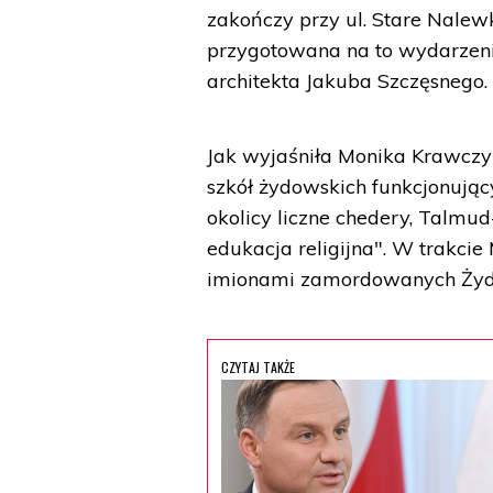
zakończy przy ul. Stare Nalewk
przygotowana na to wydarzeni
architekta Jakuba Szczęsnego. 
Jak wyjaśniła Monika Krawczyk
szkół żydowskich funkcjonują
okolicy liczne chedery, Talmud
edukacja religijna". W trakci
imionami zamordowanych Ży
CZYTAJ TAKŻE