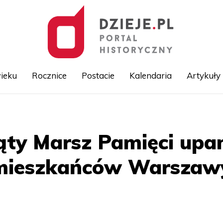
ieku
Rocznice
Postacie
Kalendaria
Artykuły
Przejdź
do
treści
iąty Marsz Pamięci upa
mieszkańców Warszaw