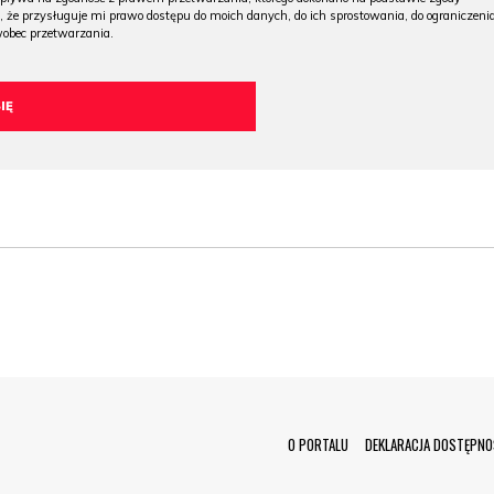
, że przysługuje mi prawo dostępu do moich danych, do ich sprostowania, do ograniczeni
wobec przetwarzania.
Menu Footer
O PORTALU
DEKLARACJA DOSTĘPNO