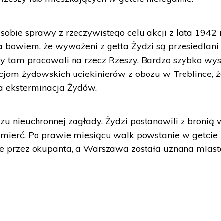
obie sprawy z rzeczywistego celu akcji z lata 1942 r
bowiem, że wywożeni z getta Żydzi są przesiedlani
 by tam pracowali na rzecz Rzeszy. Bardzo szybko wys
lacjom żydowskich uciekinierów z obozu w Treblince, ż
a eksterminacja Żydów.
zu nieuchronnej zagłady, Żydzi postanowili z bronią 
śmierć. Po prawie miesiącu walk powstanie w getcie
e przez okupanta, a Warszawa została uznana mias