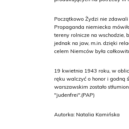
Początkowo Żydzi nie zdawali s
Propaganda niemiecka mówiła 
tereny rolnicze na wschodzie,
jednak na jaw, m.in. dzięki re
celem Niemców była całkowit
19 kwietnia 1943 roku, w oblic
ręku walczyć o honor i godną 
warszawskim zostało stłumion
"judenfrei".(PAP)
Autorka: Natalia Kamińska