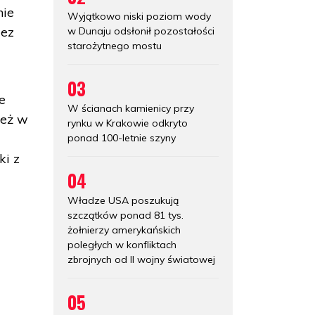
nie
Wyjątkowo niski poziom wody
zez
w Dunaju odsłonił pozostałości
starożytnego mostu
03
e
W ścianach kamienicy przy
też w
rynku w Krakowie odkryto
ponad 100-letnie szyny
ki z
04
Władze USA poszukują
szczątków ponad 81 tys.
żołnierzy amerykańskich
poległych w konfliktach
zbrojnych od II wojny światowej
e
05