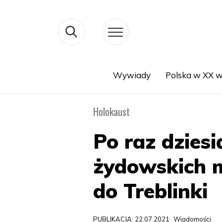
Wywiady
Polska w XX w
Search
Holokaust
Po raz dzies
żydowskich 
do Treblinki
PUBLIKACJA: 22.07.2021
Wiadomości