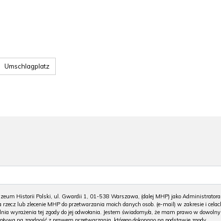
Umschlagplatz
m Historii Polski, ul. Gwardii 1, 01-538 Warszawa, (dalej MHP) jako Administratora
 rzecz lub zlecenie MHP do przetwarzania moich danych osob. (e-mail) w zakresie i celac
 dnia wyrażenia tej zgody do jej odwołania. Jestem świadomy/a, że mam prawo w dowoln
wpływa na zgodność z prawem przetwarzania, którego dokonano na podstawie zgody