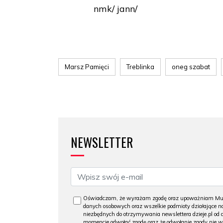
nmk/ jann/
Marsz Pamięci
Treblinka
oneg szabat
NEWSLETTER
Oświadczam, że wyrażam zgodę oraz upoważniam Muzeu
danych osobowych oraz wszelkie podmioty działające na
niezbędnych do otrzymywania newslettera dzieje.pl od
momencie odwołać zgodę oraz że odwołanie zgody nie 