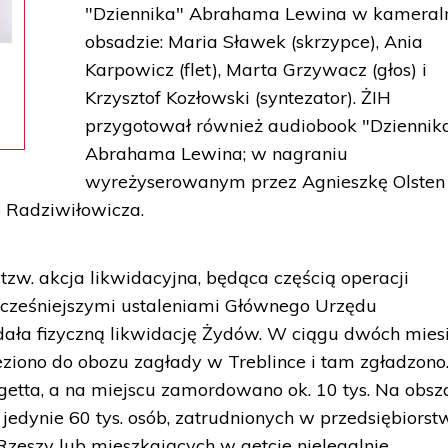
"Dziennika" Abrahama Lewina w kameral
obsadzie: Maria Sławek (skrzypce), Ania
Karpowicz (flet), Marta Grzywacz (głos) i
Krzysztof Kozłowski (syntezator). ŻIH
przygotował również audiobook "Dziennik
Abrahama Lewina; w nagraniu
wyreżyserowanym przez Agnieszkę Olsten
o Radziwiłowicza.
 tzw. akcja likwidacyjna, będąca częścią operacji
 wcześniejszymi ustaleniami Głównego Urzędu
dała fizyczną likwidację Żydów. W ciągu dwóch mies
eziono do obozu zagłady w Treblince i tam zgładzono
 getta, a na miejscu zamordowano ok. 10 tys. Na obsz
jedynie 60 tys. osób, zatrudnionych w przedsiębiors
Rzeszy lub mieszkających w getcie nielegalnie.