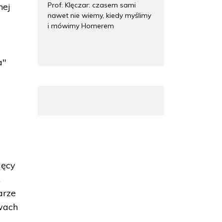
Prof. Klęczar: czasem sami
nej
nawet nie wiemy, kiedy myślimy
i mówimy Homerem
a"
ięcy
.
arze
twach