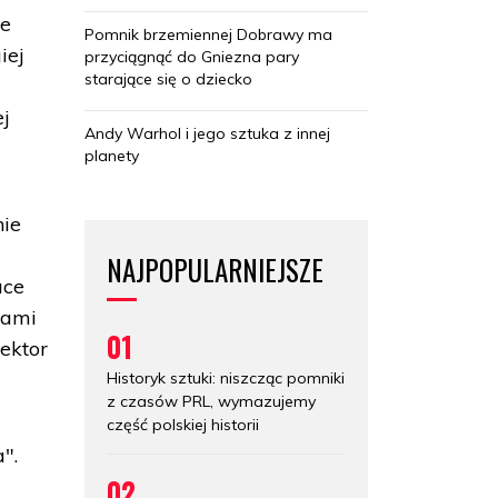
ce
Pomnik brzemiennej Dobrawy ma
iej
przyciągnąć do Gniezna pary
starające się o dziecko
ej
Andy Warhol i jego sztuka z innej
planety
nie
NAJPOPULARNIEJSZE
uce
iami
01
ektor
Historyk sztuki: niszcząc pomniki
z czasów PRL, wymazujemy
część polskiej historii
".
02