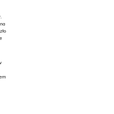
.
 na
zło
e
w
tem