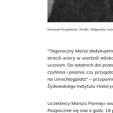
Emanuel Ringelblum. Źródło: Wikipedia C
"Tegoroczny Marsz dedykujem
stracili wiary w wartość eduka
uczniom. Do ostatnich dni pr
czytania i pisania, czy przygo
na Umschlagplatz" – przypomn
Żydowskiego Instytutu Histor
Uczestnicy Marszu Pamięci wsp
Rozpocznie się ona o godz. 18