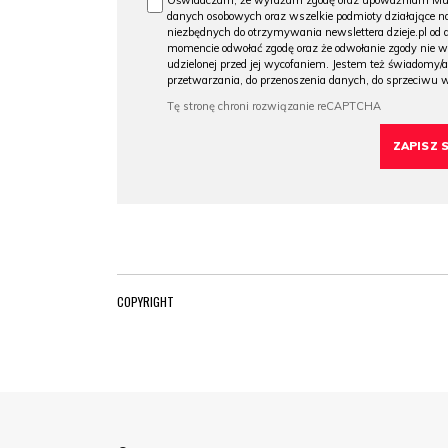
Oświadczam, że wyrażam zgodę oraz upoważniam Muzeu
danych osobowych oraz wszelkie podmioty działające na
niezbędnych do otrzymywania newslettera dzieje.pl od
momencie odwołać zgodę oraz że odwołanie zgody nie 
udzielonej przed jej wycofaniem. Jestem też świadomy/a
przetwarzania, do przenoszenia danych, do sprzeciwu 
COPYRIGHT