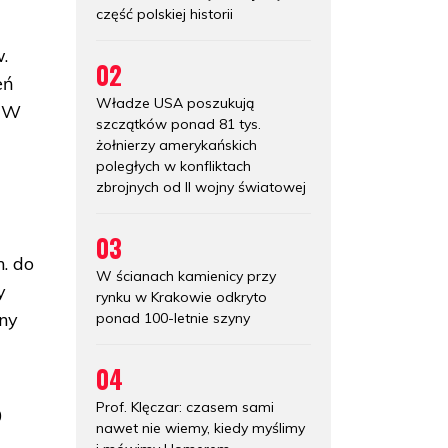
część polskiej historii
.
02
eń
Władze USA poszukują
. W
szczątków ponad 81 tys.
żołnierzy amerykańskich
poległych w konfliktach
zbrojnych od II wojny światowej
03
. do
W ścianach kamienicy przy
y
rynku w Krakowie odkryto
iny
ponad 100-letnie szyny
04
Prof. Klęczar: czasem sami
0
nawet nie wiemy, kiedy myślimy