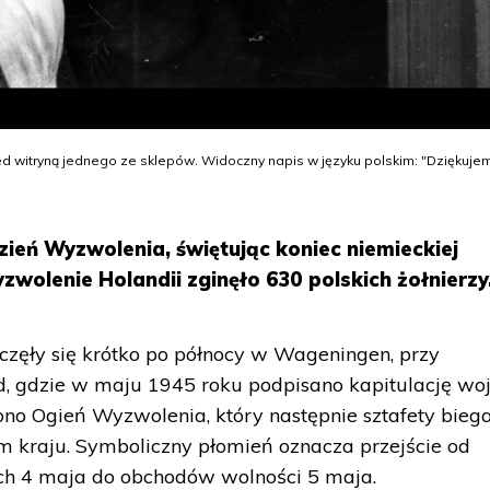
zed witryną jednego ze sklepów. Widoczny napis w języku polskim: "Dziękuj
ień Wyzwolenia, świętując koniec niemieckiej
zwolenie Holandii zginęło 630 polskich żołnierzy
oczęły się krótko po północy w Wageningen, przy
d, gdzie w maju 1945 roku podpisano kapitulację wo
ono Ogień Wyzwolenia, który następnie sztafety bieg
m kraju. Symboliczny płomień oznacza przejście od
ch 4 maja do obchodów wolności 5 maja.