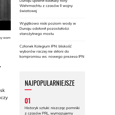
Dunaju ujawnił kadłuby floty
Wehrmachtu z czasów II wojny
światowej
Wyjątkowo niski poziom wody w
Dunaju odsłonił pozostałości
starożytnego mostu
emy wam
Członek Kolegium IPN: bliskość
wyborów raczej nie skłoni do
kompromisu ws. nowego prezesa IPN
.
NAJPOPULARNIEJSZE
jsk
aczy
01
Historyk sztuki: niszcząc pomniki
z czasów PRL, wymazujemy