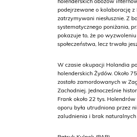
holenderskich obozów internowa
podejrzewane o kolaborację z 
zatrzymywani niesłusznie. Z b
systematycznego poniżania, p
pokazuje to, że po wyzwoleniu
społeczeństwa, lecz trwała je
W czasie okupacji Holandia pon
holenderskich Żydów. Około 75
zostało zamordowanych w Zagł
Zachodniej. Jednocześnie histo
Frank około 22 tys. Holendrów 
oporu była utrudniona przez ni
zaludnienia i brak naturalnych
Patryk Kulpok (PAP)