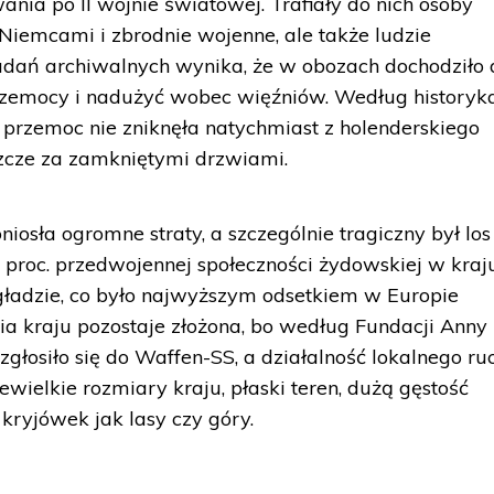
nia po II wojnie światowej. Trafiały do nich osoby
Niemcami i zbrodnie wojenne, ale także ludzie
adań archiwalnych wynika, że w obozach dochodziło 
rzemocy i nadużyć wobec więźniów. Według historyk
 przemoc nie zniknęła natychmiast z holenderskiego
szcze za zamkniętymi drzwiami.
iosła ogromne straty, a szczególnie tragiczny był los
 proc. przedwojennej społeczności żydowskiej w kraj
adzie, co było najwyższym odsetkiem w Europie
ria kraju pozostaje złożona, bo według Fundacji Anny
zgłosiło się do Waffen-SS, a działalność lokalnego ru
ewielkie rozmiary kraju, płaski teren, dużą gęstość
 kryjówek jak lasy czy góry.