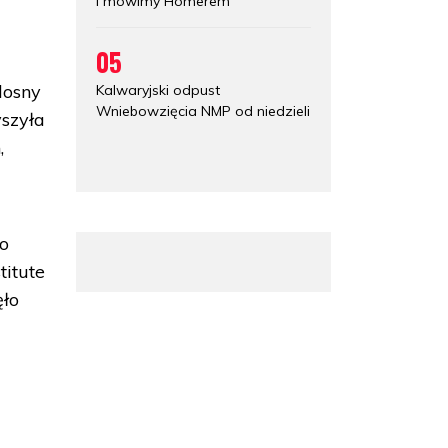
i mówimy Homerem
05
dosny
Kalwaryjski odpust
Wniebowzięcia NMP od niedzieli
szyła
,
 o
titute
ęło