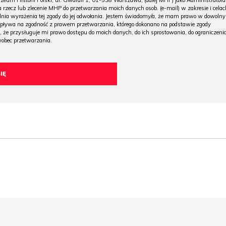
m Historii Polski, ul. Gwardii 1, 01-538 Warszawa, (dalej MHP) jako Administratora
 rzecz lub zlecenie MHP do przetwarzania moich danych osob. (e-mail) w zakresie i celac
 dnia wyrażenia tej zgody do jej odwołania. Jestem świadomy/a, że mam prawo w dowoln
wpływa na zgodność z prawem przetwarzania, którego dokonano na podstawie zgody
, że przysługuje mi prawo dostępu do moich danych, do ich sprostowania, do ograniczeni
wobec przetwarzania.