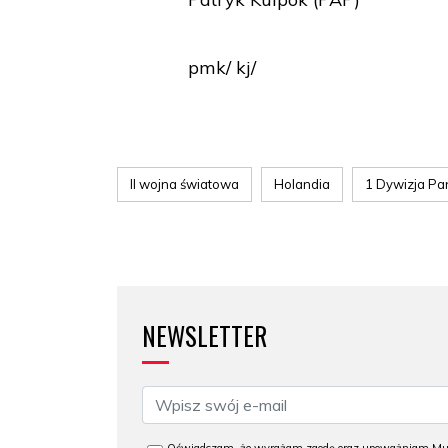
pmk/ kj/
II wojna światowa
Holandia
1 Dywizja Pa
NEWSLETTER