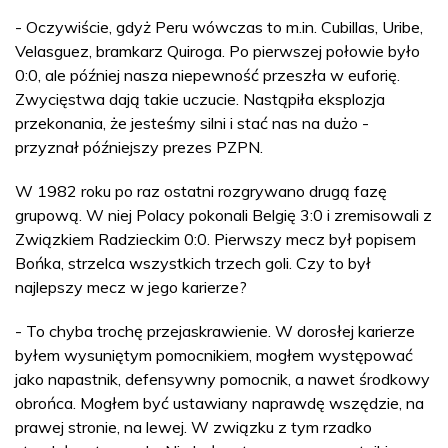
- Oczywiście, gdyż Peru wówczas to m.in. Cubillas, Uribe,
Velasguez, bramkarz Quiroga. Po pierwszej połowie było
0:0, ale później nasza niepewność przeszła w euforię.
Zwycięstwa dają takie uczucie. Nastąpiła eksplozja
przekonania, że jesteśmy silni i stać nas na dużo -
przyznał późniejszy prezes PZPN.
W 1982 roku po raz ostatni rozgrywano drugą fazę
grupową. W niej Polacy pokonali Belgię 3:0 i zremisowali z
Związkiem Radzieckim 0:0. Pierwszy mecz był popisem
Bońka, strzelca wszystkich trzech goli. Czy to był
najlepszy mecz w jego karierze?
- To chyba trochę przejaskrawienie. W dorosłej karierze
byłem wysuniętym pomocnikiem, mogłem występować
jako napastnik, defensywny pomocnik, a nawet środkowy
obrońca. Mogłem być ustawiany naprawdę wszędzie, na
prawej stronie, na lewej. W związku z tym rzadko