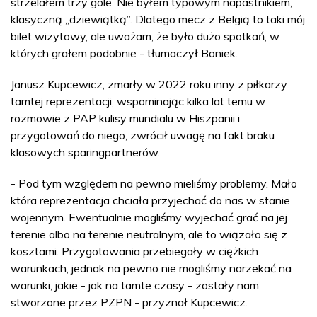
strzelałem trzy gole. Nie byłem typowym napastnikiem,
klasyczną „dziewiątką”. Dlatego mecz z Belgią to taki mój
bilet wizytowy, ale uważam, że było dużo spotkań, w
których grałem podobnie - tłumaczył Boniek.
Janusz Kupcewicz, zmarły w 2022 roku inny z piłkarzy
tamtej reprezentacji, wspominając kilka lat temu w
rozmowie z PAP kulisy mundialu w Hiszpanii i
przygotowań do niego, zwrócił uwagę na fakt braku
klasowych sparingpartnerów.
- Pod tym względem na pewno mieliśmy problemy. Mało
która reprezentacja chciała przyjechać do nas w stanie
wojennym. Ewentualnie mogliśmy wyjechać grać na jej
terenie albo na terenie neutralnym, ale to wiązało się z
kosztami. Przygotowania przebiegały w ciężkich
warunkach, jednak na pewno nie mogliśmy narzekać na
warunki, jakie - jak na tamte czasy - zostały nam
stworzone przez PZPN - przyznał Kupcewicz.