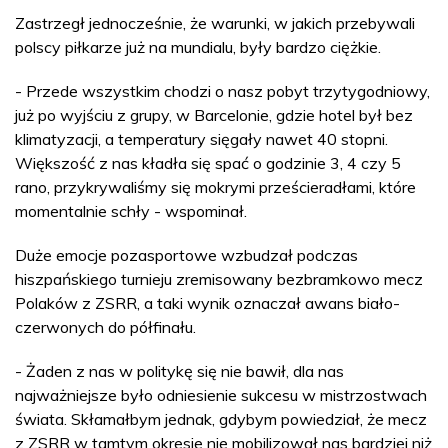
Zastrzegł jednocześnie, że warunki, w jakich przebywali
polscy piłkarze już na mundialu, były bardzo ciężkie.
- Przede wszystkim chodzi o nasz pobyt trzytygodniowy,
już po wyjściu z grupy, w Barcelonie, gdzie hotel był bez
klimatyzacji, a temperatury sięgały nawet 40 stopni.
Większość z nas kładła się spać o godzinie 3, 4 czy 5
rano, przykrywaliśmy się mokrymi prześcieradłami, które
momentalnie schły - wspominał.
Duże emocje pozasportowe wzbudzał podczas
hiszpańskiego turnieju zremisowany bezbramkowo mecz
Polaków z ZSRR, a taki wynik oznaczał awans biało-
czerwonych do półfinału.
- Żaden z nas w politykę się nie bawił, dla nas
najważniejsze było odniesienie sukcesu w mistrzostwach
świata. Skłamałbym jednak, gdybym powiedział, że mecz
z ZSRR w tamtym okresie nie mobilizował nas bardziej niż