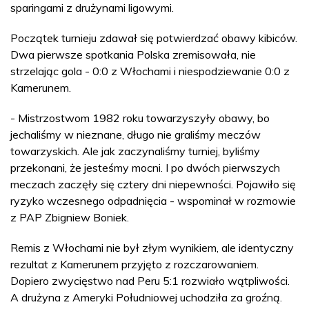
sparingami z drużynami ligowymi.
Początek turnieju zdawał się potwierdzać obawy kibiców.
Dwa pierwsze spotkania Polska zremisowała, nie
strzelając gola - 0:0 z Włochami i niespodziewanie 0:0 z
Kamerunem.
- Mistrzostwom 1982 roku towarzyszyły obawy, bo
jechaliśmy w nieznane, długo nie graliśmy meczów
towarzyskich. Ale jak zaczynaliśmy turniej, byliśmy
przekonani, że jesteśmy mocni. I po dwóch pierwszych
meczach zaczęły się cztery dni niepewności. Pojawiło się
ryzyko wczesnego odpadnięcia - wspominał w rozmowie
z PAP Zbigniew Boniek.
Remis z Włochami nie był złym wynikiem, ale identyczny
rezultat z Kamerunem przyjęto z rozczarowaniem.
Dopiero zwycięstwo nad Peru 5:1 rozwiało wątpliwości.
A drużyna z Ameryki Południowej uchodziła za groźną.