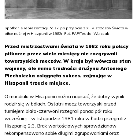
Spotkanie reprezentacji Polski po przylocie z XII Mistrzostw Świata w
piłce nożnej w Hiszpanii w 1982r. Fot. PAP/Teodor Walczak
Przed mistrzostwami świata w 1982 roku polscy
piłkarze przez wiele miesięcy nie rozgrywali
towarzyskich meczów. W kraju był wówczas stan
wojenny, ale mimo trudności drużyna Antoniego
Piechniczka osiągnęła sukces, zajmując w
Hiszpanii trzecie miejsce.
O mundialu w Hiszpanii można napisać, że dobry wynik
rodził się w bólach. Ostatni mecz towarzyski przed
turniejem biało-czerwoni rozegrali ponad pół roku
wcześniej - w listopadzie 1981 roku w Łodzi przegrali z
Hiszpanią 2:3. Brak wartościowych sprawdzianów
rekompensowano sobie długimi zgrupowaniami oraz