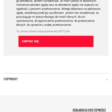
jej odwołania. Jestem świadomy/a, że mam prawo w dowolnym
momencie odwołać zgodę oraz że odwołanie zgody nie wpływa na
zgodność z prawem przetwarzania, którego dokonano na podstawie
zgody udzielonej przed jej wycofaniem. Jestem też świadomy/a, że
przysługuje mi prawo dostępu do moich danych, do ich
sprostowania, do ograniczenia przetwarzania, do przenoszenia
danych, do sprzeciwu wobec przetwarzania.
COPYRIGHT
Menu Footer
DEKLARACJA DOSTĘPNOŚCI