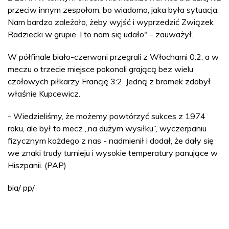
przeciw innym zespołom, bo wiadomo, jaka była sytuacja.
Nam bardzo zależało, żeby wyjść i wyprzedzić Związek
Radziecki w grupie. I to nam się udało" - zauważył.
W półfinale biało-czerwoni przegrali z Włochami 0:2, a w
meczu o trzecie miejsce pokonali grającą bez wielu
czołowych piłkarzy Francję 3:2. Jedną z bramek zdobył
właśnie Kupcewicz.
- Wiedzieliśmy, że możemy powtórzyć sukces z 1974
roku, ale był to mecz „na dużym wysiłku”, wyczerpaniu
fizycznym każdego z nas - nadmienił i dodał, że dały się
we znaki trudy turnieju i wysokie temperatury panujące w
Hiszpanii. (PAP)
bia/ pp/