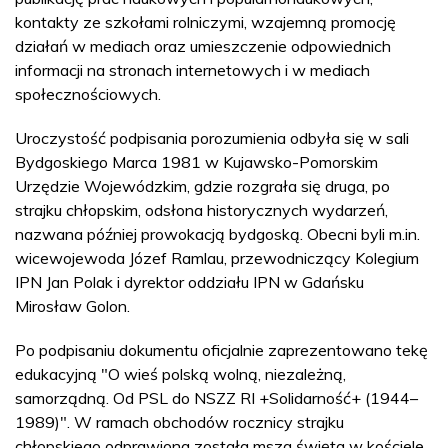
kontakty ze szkołami rolniczymi, wzajemną promocję
działań w mediach oraz umieszczenie odpowiednich
informacji na stronach internetowych i w mediach
społecznościowych.
Uroczystość podpisania porozumienia odbyła się w sali
Bydgoskiego Marca 1981 w Kujawsko-Pomorskim
Urzędzie Wojewódzkim, gdzie rozgrała się druga, po
strajku chłopskim, odsłona historycznych wydarzeń,
nazwana później prowokacją bydgoską. Obecni byli m.in.
wicewojewoda Józef Ramlau, przewodniczący Kolegium
IPN Jan Polak i dyrektor oddziału IPN w Gdańsku
Mirosław Golon.
Po podpisaniu dokumentu oficjalnie zaprezentowano tekę
edukacyjną "O wieś polską wolną, niezależną,
samorządną. Od PSL do NSZZ RI +Solidarność+ (1944–
1989)". W ramach obchodów rocznicy strajku
chłopskiego odprawiona została msza święta w kościele