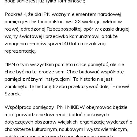
podpisanie jest już tylko formalnością.
Podkreślił, że dla IPN ważnym elementem narodowej
pamięci jest historia polskiej wsi XX wieku, jej wkład w
rozwój odrodzonej Rzeczpospolitej, opór w czasie drugiej
wojny światowej i przeciwko komunizmowi, a także
zmagania chłopów sprzed 40 lat o niezależną
reprezentację.
"IPN o tym wszystkim pamięta i chce pamiętać, ale nie
chce być na tej drodze sam. Chce budować wspólnotę
pamięci z różnymi instytucjami. Ta historia nie jest
zamknięta, tę historię trzeba przekazywać dalej" - mówił
Szarek.
Współpraca pomiędzy IPN i NIKiDW obejmować będzie
m.in.: prowadzenie kwerend i badań naukowych
dotyczących obszarów wiejskich, organizację wydarzeń o
charakterze kulturalnym, naukowym i wystawienniczym,
publikację prac naukowych i popularnonaukowych,