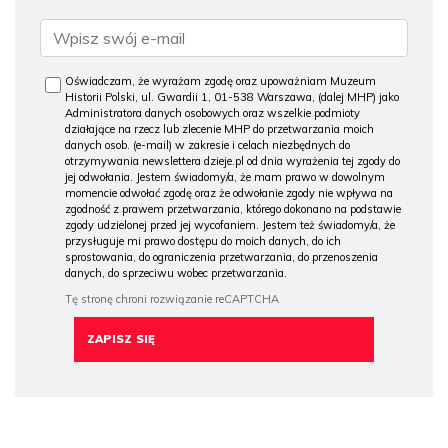
Oświadczam, że wyrażam zgodę oraz upoważniam Muzeum
Historii Polski, ul. Gwardii 1, 01-538 Warszawa, (dalej MHP) jako
Administratora danych osobowych oraz wszelkie podmioty
działające na rzecz lub zlecenie MHP do przetwarzania moich
danych osob. (e-mail) w zakresie i celach niezbędnych do
otrzymywania newslettera dzieje.pl od dnia wyrażenia tej zgody do
jej odwołania. Jestem świadomy/a, że mam prawo w dowolnym
momencie odwołać zgodę oraz że odwołanie zgody nie wpływa na
zgodność z prawem przetwarzania, którego dokonano na podstawie
zgody udzielonej przed jej wycofaniem. Jestem też świadomy/a, że
przysługuje mi prawo dostępu do moich danych, do ich
sprostowania, do ograniczenia przetwarzania, do przenoszenia
danych, do sprzeciwu wobec przetwarzania.