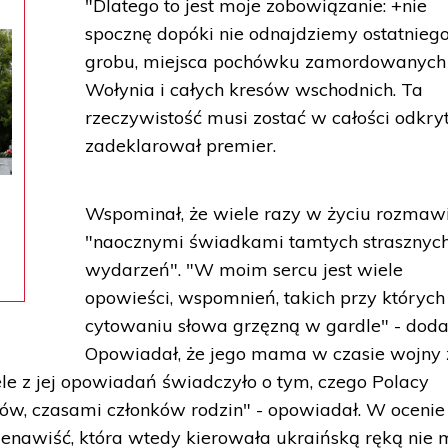
"Dlatego to jest moje zobowiązanie: +nie
spocznę dopóki nie odnajdziemy ostatnieg
grobu, miejsca pochówku zamordowanych
Wołynia i całych kresów wschodnich. Ta
rzeczywistość musi zostać w całości odkry
zadeklarował premier.
Wspominał, że wiele razy w życiu rozmawi
"naocznymi świadkami tamtych strasznyc
wydarzeń". "W moim sercu jest wiele
opowieści, wspomnień, takich przy których
cytowaniu słowa grzęzną w gardle" - doda
Opowiadał, że jego mama w czasie wojny 
e z jej opowiadań świadczyło o tym, czego Polacy
ów, czasami członków rodzin" - opowiadał. W ocenie
ienawiść, która wtedy kierowała ukraińską ręką nie