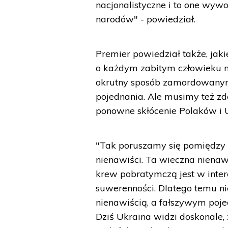
nacjonalistyczne i to one wyw
narodów" - powiedział.
Premier powiedział także, jak
o każdym zabitym człowieku n
okrutny sposób zamordowanym
pojednania. Ale musimy też zda
ponowne skłócenie Polaków i U
"Tak poruszamy się pomiędzy 
nienawiści. Ta wieczna nienaw
krew pobratymczą jest w intere
suwerenności. Dlatego temu n
nienawiścią, a fałszywym poj
Dziś Ukraina widzi doskonale,