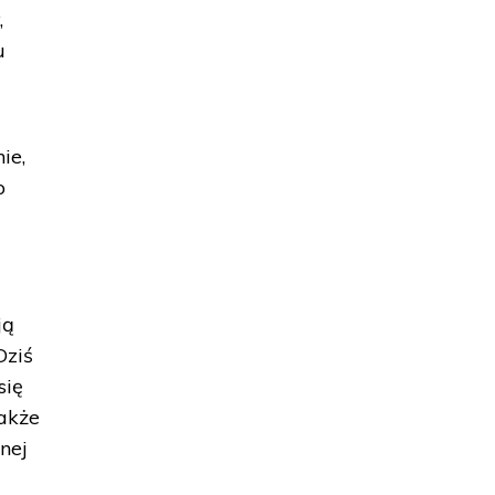
,
u
ie,
o
ją
Dziś
się
Jakże
nej