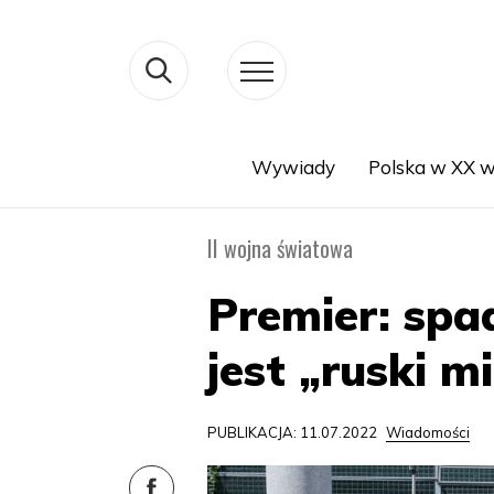
Wywiady
Polska w XX w
Search
II wojna światowa
Premier: spa
jest „ruski m
PUBLIKACJA: 11.07.2022
Wiadomości