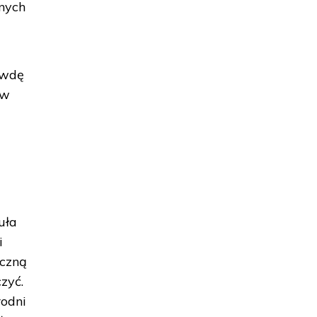
nnych
awdę
 w
uła
i
eczną
zyć.
rodni