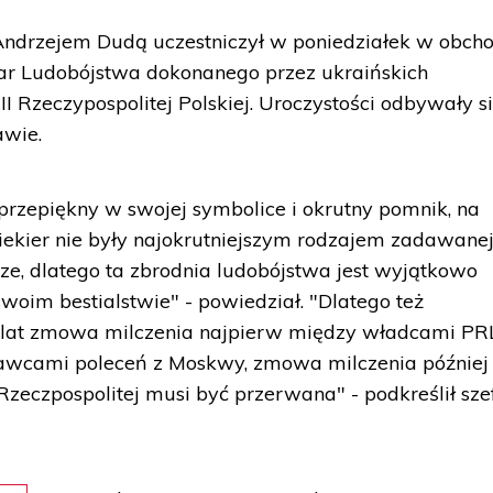
ndrzejem Dudą uczestniczył w poniedziałek w obch
r Ludobójstwa dokonanego przez ukraińskich
I Rzeczypospolitej Polskiej. Uroczystości odbywały s
wie.
 przepiękny w swojej symbolice i okrutny pomnik, na
 siekier nie były najokrutniejszym rodzajem zadawane
jsze, dlatego ta zbrodnia ludobójstwa jest wyjątkowo
oim bestialstwie" - powiedział. "Dlatego też
i lat zmowa milczenia najpierw między władcami PR
wcami poleceń z Moskwy, zmowa milczenia później
Rzeczpospolitej musi być przerwana" - podkreślił sze