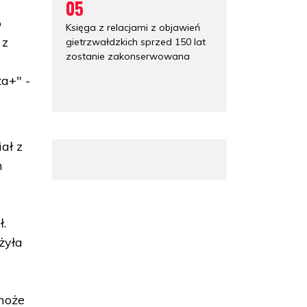
05
o
Księga z relacjami z objawień
 z
gietrzwałdzkich sprzed 150 lat
zostanie zakonserwowana
ta+" -
ał z
h
ł.
żyła
 może