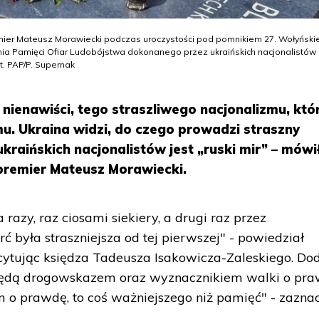
mier Mateusz Morawiecki podczas uroczystości pod pomnikiem 27. Wołyńskie
nia Pamięci Ofiar Ludobójstwa dokonanego przez ukraińskich nacjonalistów
t. PAP/P. Supernak
 nienawiści, tego straszliwego nacjonalizmu, kt
u. Ukraina widzi, do czego prowadzi straszny
kraińskich nacjonalistów jest „ruski mir” – mówi
premier Mateusz Morawiecki.
zy, raz ciosami siekiery, a drugi raz przez
ć była straszniejsza od tej pierwszej" - powiedział
ytując księdza Tadeusza Isakowicza-Zaleskiego. Dod
e będą drogowskazem oraz wyznacznikiem walki o pra
m o prawdę, to coś ważniejszego niż pamięć" - zaznac