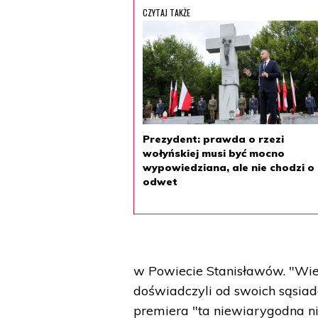
CZYTAJ TAKŻE
Prezydent: prawda o rzezi
wołyńskiej musi być mocno
wypowiedziana, ale nie chodzi o
odwet
w Powiecie Stanisławów. "Wiel
doświadczyli od swoich sąsiad
premiera "ta niewiarygodna n