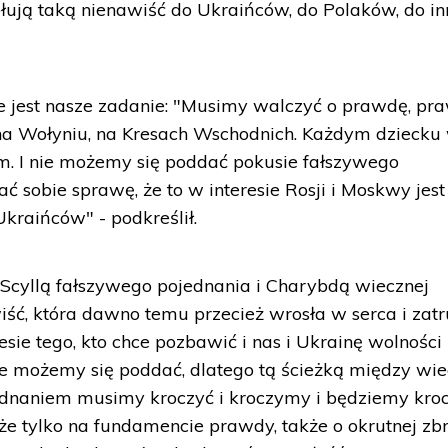
ołują taką nienawiść do Ukraińców, do Polaków, do i
ie jest nasze zadanie: "Musimy walczyć o prawdę, pr
a Wołyniu, na Kresach Wschodnich. Każdym dziecku
. I nie możemy się poddać pokusie fałszywego
ć sobie sprawę, że to w interesie Rosji i Moskwy jest
kraińców" - podkreślił.
Scyllą fałszywego pojednania i Charybdą wiecznej
iść, która dawno temu przecież wrosła w serca i zatr
sie tego, kto chce pozbawić i nas i Ukrainę wolności 
ie możemy się poddać, dlatego tą ścieżką między wi
ednaniem musimy kroczyć i kroczymy i będziemy kroc
 że tylko na fundamencie prawdy, także o okrutnej zb