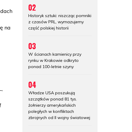
02
odach
Historyk sztuki: niszcząc pomniki
z czasów PRL, wymazujemy
ię na
część polskiej historii
03
W ścianach kamienicy przy
rynku w Krakowie odkryto
j
ponad 100-letnie szyny
04
L,
Władze USA poszukują
szczątków ponad 81 tys.
f
żołnierzy amerykańskich
poległych w konfliktach
zbrojnych od II wojny światowej