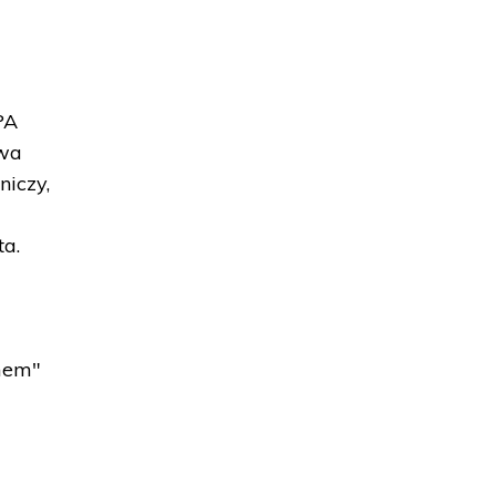
PA
kwa
niczy,
ta.
zmem"