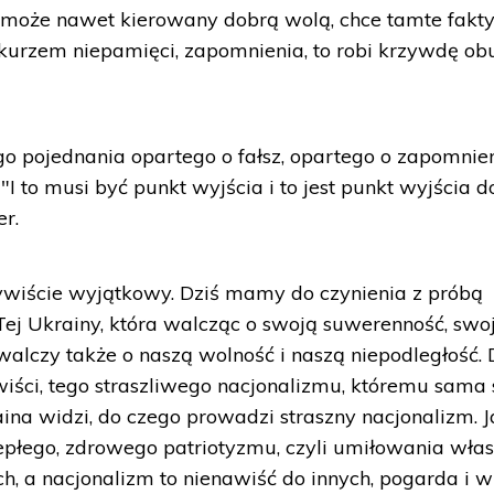
 może nawet kierowany dobrą wolą, chce tamte fakty
kurzem niepamięci, zapomnienia, to robi krzywdę ob
go pojednania opartego o fałsz, opartego o zapomnien
"I to musi być punkt wyjścia i to jest punkt wyjścia d
er.
zywiście wyjątkowy. Dziś mamy do czynienia z próbą
Tej Ukrainy, która walcząc o swoją suwerenność, swo
walczy także o naszą wolność i naszą niepodległość. 
iści, tego straszliwego nacjonalizmu, któremu sama 
ina widzi, do czego prowadzi straszny nacjonalizm. 
iepłego, zdrowego patriotyzmu, czyli umiłowania włas
ch, a nacjonalizm to nienawiść do innych, pogarda i w