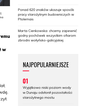
Ponad 620 znaków ukazuje sposób
j
pracy starożytnym budowniczych w
 na
Ptolemais
Marta Cienkowska: chcemy zapewnić
godny pochówek wszystkim ofiarom
óremu
zbrodni wołyńsko-galicyjskiej
ł w
NAJPOPULARNIEJSZE
01
ał,
Wyjątkowo niski poziom wody
wdę.
w Dunaju odsłonił pozostałości
starożytnego mostu
zył.