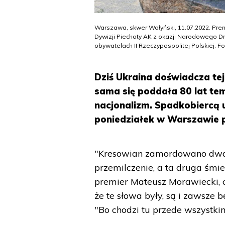
Warszawa, skwer Wołyński, 11.07.2022. Pre
Dywizji Piechoty AK z okazji Narodowego D
obywatelach II Rzeczypospolitej Polskiej. Fo
Dziś Ukraina doświadcza tej
sama się poddała 80 lat tem
nacjonalizm. Spadkobiercą u
poniedziałek w Warszawie 
"Kresowian zamordowano dwa ra
przemilczenie, a ta druga śmier
premier Mateusz Morawiecki, c
że te słowa były, są i zawsz
"Bo chodzi tu przede wszystki