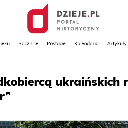
ieku
Rocznice
Postacie
Kalendaria
Artykuły
Przejdź
do
treści
dkobiercą ukraińskich 
ir”