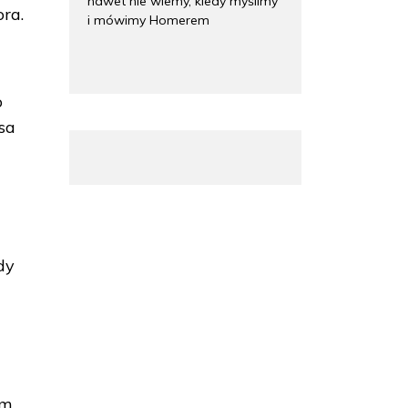
nawet nie wiemy, kiedy myślimy
ra.
i mówimy Homerem
o
sa
dy
em