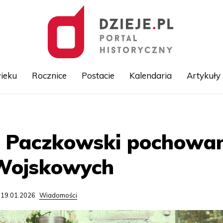
ieku
Rocznice
Postacie
Kalendaria
Artykuły
Przejdź
do
treści
ej Paczkowski pochowa
Wojskowych
 19.01.2026
Wiadomości