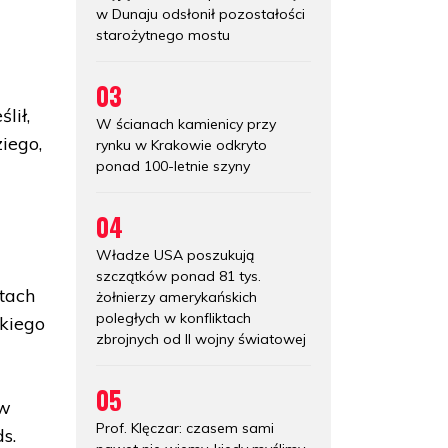
w Dunaju odsłonił pozostałości
starożytnego mostu
03
lił,
W ścianach kamienicy przy
ziego,
rynku w Krakowie odkryto
ponad 100-letnie szyny
04
Władze USA poszukują
szczątków ponad 81 tys.
atach
żołnierzy amerykańskich
poległych w konfliktach
kiego
zbrojnych od II wojny światowej
o
05
 w
Prof. Klęczar: czasem sami
s.