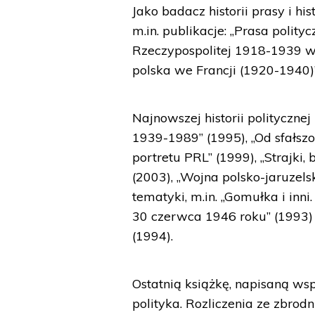
Jako badacz historii prasy i h
m.in. publikacje: „Prasa polit
Rzeczypospolitej 1918-1939 w: Z
polska we Francji (1920-1940)”
Najnowszej historii politycznej
1939-1989” (1995), „Od sfałsz
portretu PRL” (1999), „Strajki,
(2003), „Wojna polsko-jaruzel
tematyki, m.in. „Gomułka i in
30 czerwca 1946 roku” (1993) 
(1994).
Ostatnią książkę, napisaną ws
polityka. Rozliczenia ze zbrod