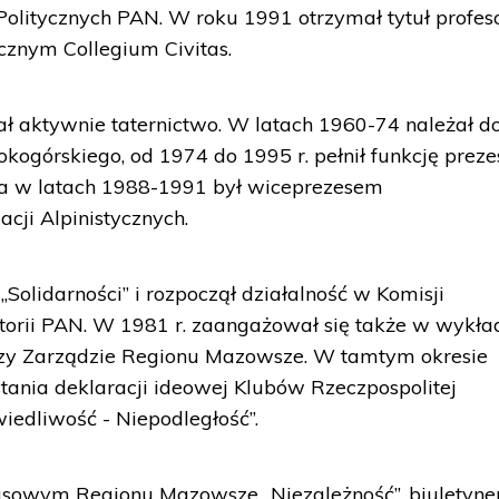
olitycznych PAN. W roku 1991 otrzymał tytuł profeso
cznym Collegium Civitas.
ł aktywnie taternictwo. W latach 1960-74 należał d
górskiego, od 1974 do 1995 r. pełnił funkcję preze
 a w latach 1988-1991 był wiceprezesem
cji Alpinistycznych.
Solidarności” i rozpoczął działalność w Komisji
storii PAN. W 1981 r. zaangażował się także w wykła
rzy Zarządzie Regionu Mazowsze. W tamtym okresie
stania deklaracji ideowej Klubów Rzeczpospolitej
edliwość - Niepodległość”.
sowym Regionu Mazowsze „Niezależność”, biuletyn