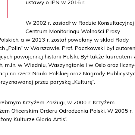
ustawy o IPN w 2016 r.
W 2002 r. zasiadł w Radzie Konsultacyjnej
Centrum Monitoringu Wolności Prasy
olskich, a w 2013 r. został powołany w skład Rady
h „Polin” w Warszawie. Prof. Paczkowski był autore
ych powojennej historii Polski. Był także laureatem 
m.in. w Wiedniu, Waszyngtonie i w Oslo oraz liczny
cji na rzecz Nauki Polskiej oraz Nagrody Publicysty
przyznawanej przez paryską „Kulturę”.
Srebrnym Krzyżem Zasługi, w 2000 r. Krzyżem
żem Oficerskim Orderu Odrodzenia Polski. W 2005 r.
ony Kulturze Gloria Artis”.