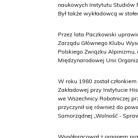
naukowych Instytutu Studiów P
Był także wykładowcą w stołe
Przez lata Paczkowski uprawia
Zarządu Głównego Klubu Wysoko
Polskiego Związku Alpinizmu,
Międzynarodowej Unii Organiza
W roku 1980 został członkiem „
Zakładowej przy Instytucie Hi
we Wszechnicy Robotniczej p
przyczynił się również do pow
Samorządnej „Wolność - Sprawi
Współpracował z organem pra