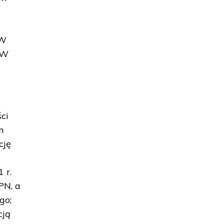
 W
 W
ci
m
cję
 r.
PN, a
go;
cją