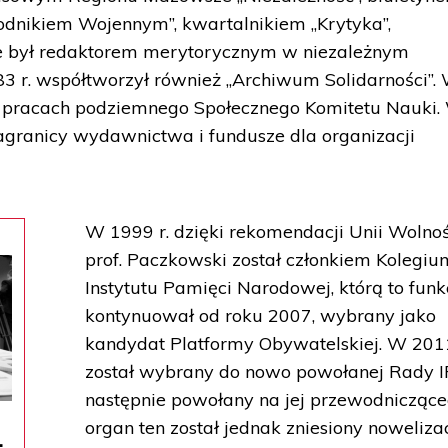
ygodnikiem Wojennym”, kwartalnikiem „Krytyka”,
że był redaktorem merytorycznym w niezależnym
3 r. współtworzył również „Archiwum Solidarności”.
w pracach podziemnego Społecznego Komitetu Nauki.
zagranicy wydawnictwa i fundusze dla organizacji
W 1999 r. dzięki rekomendacji Unii Wolnoś
prof. Paczkowski został członkiem Kolegiu
Instytutu Pamięci Narodowej, którą to funk
kontynuował od roku 2007, wybrany jako
kandydat Platformy Obywatelskiej. W 2011
został wybrany do nowo powołanej Rady I
następnie powołany na jej przewodniczące
organ ten został jednak zniesiony noweliza
.