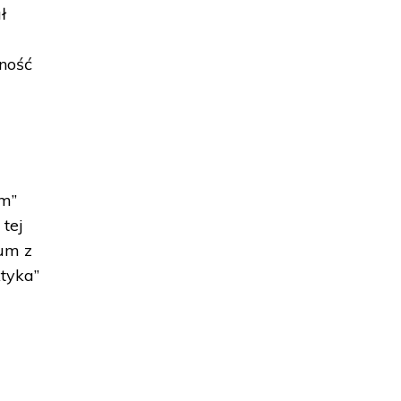
ł
zność
i
zm”
 tej
dum z
ktyka”