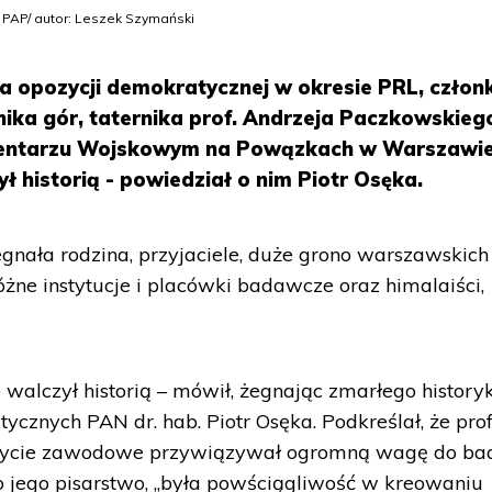
 PAP/ autor: Leszek Szymański
za opozycji demokratycznej w okresie PRL, człon
nika gór, taternika prof. Andrzeja Paczkowskieg
Cmentarzu Wojskowym na Powązkach w Warszawie
zył historią - powiedział o nim Piotr Osęka.
nała rodzina, przyjaciele, duże grono warszawskich
żne instytucje i placówki badawcze oraz himalaiści,
ie walczył historią – mówił, żegnając zmarłego history
tycznych PAN dr. hab. Piotr Osęka. Podkreślał, że prof
 życie zawodowe przywiązywał ogromną wagę do ba
o jego pisarstwo, „była powściągliwość w kreowaniu