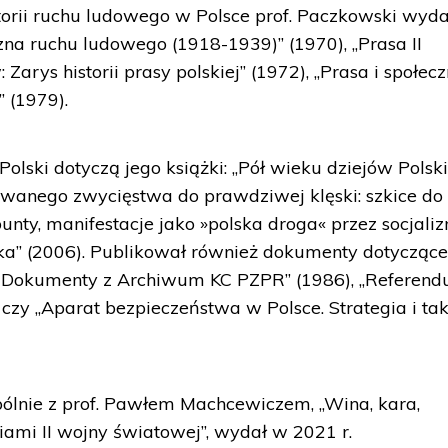
istorii ruchu ludowego w Polsce prof. Paczkowski wyda
yczna ruchu ludowego (1918-1939)” (1970), „Prasa II
arys historii prasy polskiej” (1972), „Prasa i społec
 (1979).
 Polski dotyczą jego książki: „Pół wieku dziejów Polsk
owanego zwycięstwa do prawdziwej klęski: szkice do
 bunty, manifestacje jako »polska droga« przez socjali
ska” (2006). Publikował również dokumenty dotyczące
ni. Dokumenty z Archiwum KC PZPR” (1986), „Referen
czy „Aparat bezpieczeństwa w Polsce. Strategia i ta
pólnie z prof. Pawłem Machcewiczem, „Wina, kara,
niami II wojny światowej”, wydał w 2021 r.