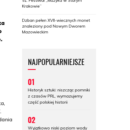
51. Festiwal „Muzyka w Starym
Krakowie”
Dzban pełen XVII-wiecznych monet
ka
znaleziony pod Nowym Dworem
o
Mazowieckim
.
NAJPOPULARNIEJSZE
01
Historyk sztuki: niszcząc pomniki
z czasów PRL, wymazujemy
część polskiej historii
ka,
.
02
dania
Wyjątkowo niski poziom wody