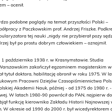
em – ocenił.
ardzo podobne poglądy na temat przyszłości Polski –
ółpracy z Paczkowskim prof. Andrzej Friszke. Podkreś
pularyzatora tej nauki „nigdy nie przybierał pozy sęd
ndrzej był po prostu dobrym człowiekiem – oznajmił.
ę 1 października 1938 r. w Krasnymstawie. Studia
e Warszawskim zakończył egzaminem magisterskim w
ał tytuł doktora, habilitację obronił w roku 1975. W l
ukowym Pracowni Dziejów Czasopiśmiennictwa Pols
Polskiej Akademii Nauk, później - od 1975 do 1980 r. -
wej. W latach 1980-90 powrócił do PAN, najpierw d
 objął funkcję kierownika Zakładu Historii Najnowszej
h. W okresie od 1990 do 2000 r. był wicedyrektorem d