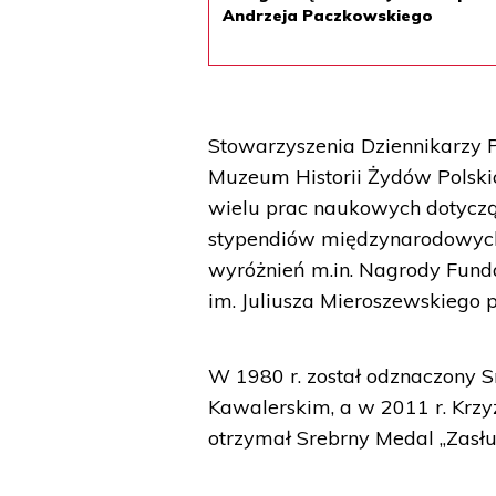
Andrzeja Paczkowskiego
Stowarzyszenia Dziennikarzy P
Muzeum Historii Żydów Polskic
wielu prac naukowych dotycząc
stypendiów międzynarodowych, 
wyróżnień m.in. Nagrody Funda
im. Juliusza Mieroszewskiego 
W 1980 r. został odznaczony 
Kawalerskim, a w 2011 r. Krzy
otrzymał Srebrny Medal „Zasłuż