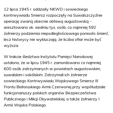
12 lipca 1945 r. oddziały NKWD i sowieckiego
kontrwywiadu Smiersz rozpoczęły na Suwalszczyźnie
operację zwaną obecnie obławą augustowską -
aresztowano ok. siedmiu tys. osób, co najmniej 592
żołnierzy podziemia niepodległościowego poniosło śmierć,
lecz historycy nie wykluczają, że liczba ofiar może być
wyższa.
W trakcie śledztwa Instytutu Pamięci Narodowej
ustalono, że w lipcu 1945 r. zamordowano co najmniej
600 osób zatrzymanych w powiatach augustowskim,
suwalskim i sokólskim. Zatrzymali ich żołnierze
sowieckiego Kontrwywiadu Wojskowego Smiersz III
Frontu Białoruskiego Armii Czerwonej przy współudziale
funkcjonariuszy polskich organów Bezpieczeństwa
Publicznego i Milicji Obywatelskiej, a także żołnierzy I
Armii Wojska Polskiego.