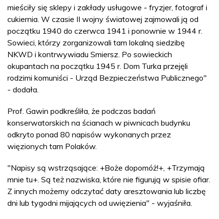
mieściły się sklepy i zakłady usługowe - fryzjer, fotograf i
cukiernia. W czasie II wojny światowej zajmowali ją od
początku 1940 do czerwca 1941 i ponownie w 1944 r.
Sowieci, którzy zorganizowali tam lokalną siedzibę
NKWD i kontrwywiadu Smiersz. Po sowieckich
okupantach na początku 1945 r. Dom Turka przejęli
rodzimi komuniści - Urząd Bezpieczeństwa Publicznego"
- dodała.
Prof. Gawin podkreśliła, że podczas badań
konserwatorskich na ścianach w piwnicach budynku
odkryto ponad 80 napisów wykonanych przez
więzionych tam Polaków.
"Napisy są wstrząsające: +Boże dopomóż!+, +Trzymają
mnie tu+. Są też nazwiska, które nie figurują w spisie ofiar.
Z innych możemy odczytać daty aresztowania lub liczbę
dni lub tygodni mijających od uwięzienia" - wyjaśniła.