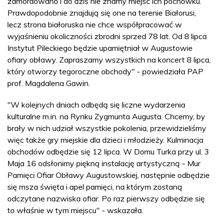
zamordowano i do dziś nie znamy miejsc ich pochówku.
Prawdopodobnie znajdują się one na terenie Białorusi,
lecz strona białoruska nie chce współpracować w
wyjaśnieniu okoliczności zbrodni sprzed 78 lat. Od 8 lipca
Instytut Pileckiego będzie upamiętniał w Augustowie
ofiary obławy. Zapraszamy wszystkich na koncert 8 lipca,
który otworzy tegoroczne obchody" - powiedziała PAP
prof. Magdalena Gawin.
"W kolejnych dniach odbędą się liczne wydarzenia
kulturalne m.in. na Rynku Zygmunta Augusta. Chcemy, by
brały w nich udział wszystkie pokolenia, przewidzieliśmy
więc także gry miejskie dla dzieci i młodzieży. Kulminacja
obchodów odbędzie się 12 lipca. W Domu Turka przy ul. 3
Maja 16 odsłonimy piękną instalację artystyczną - Mur
Pamięci Ofiar Obławy Augustowskiej, następnie odbędzie
się msza święta i apel pamięci, na którym zostaną
odczytane nazwiska ofiar. Po raz pierwszy odbędzie się
to właśnie w tym miejscu" - wskazała.