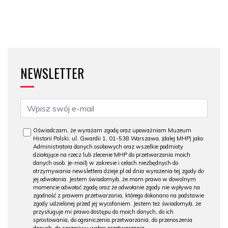
NEWSLETTER
Oświadczam, że wyrażam zgodę oraz upoważniam Muzeum
Historii Polski, ul. Gwardii 1, 01-538 Warszawa, (dalej MHP) jako
Administratora danych osobowych oraz wszelkie podmioty
działające na rzecz lub zlecenie MHP do przetwarzania moich
danych osob. (e-mail) w zakresie i celach niezbędnych do
otrzymywania newslettera dzieje.pl od dnia wyrażenia tej zgody do
jej odwołania. Jestem świadomy/a, że mam prawo w dowolnym
momencie odwołać zgodę oraz że odwołanie zgody nie wpływa na
zgodność z prawem przetwarzania, którego dokonano na podstawie
zgody udzielonej przed jej wycofaniem. Jestem też świadomy/a, że
przysługuje mi prawo dostępu do moich danych, do ich
sprostowania, do ograniczenia przetwarzania, do przenoszenia
danych, do sprzeciwu wobec przetwarzania.