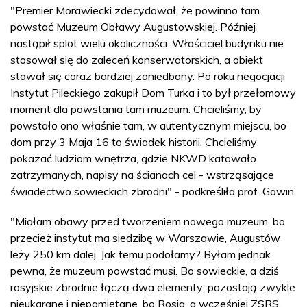
"Premier Morawiecki zdecydował, że powinno tam
powstać Muzeum Obławy Augustowskiej. Później
nastąpił splot wielu okoliczności. Właściciel budynku nie
stosował się do zaleceń konserwatorskich, a obiekt
stawał się coraz bardziej zaniedbany. Po roku negocjacji
Instytut Pileckiego zakupił Dom Turka i to był przełomowy
moment dla powstania tam muzeum. Chcieliśmy, by
powstało ono właśnie tam, w autentycznym miejscu, bo
dom przy 3 Maja 16 to świadek historii. Chcieliśmy
pokazać ludziom wnętrza, gdzie NKWD katowało
zatrzymanych, napisy na ścianach cel - wstrząsające
świadectwo sowieckich zbrodni" - podkreśliła prof. Gawin.
"Miałam obawy przed tworzeniem nowego muzeum, bo
przecież instytut ma siedzibę w Warszawie, Augustów
leży 250 km dalej. Jak temu podołamy? Byłam jednak
pewna, że muzeum powstać musi. Bo sowieckie, a dziś
rosyjskie zbrodnie łączą dwa elementy: pozostają zwykle
nieukarane i niepamiętane, bo Rosja, a wcześniej ZSRS,