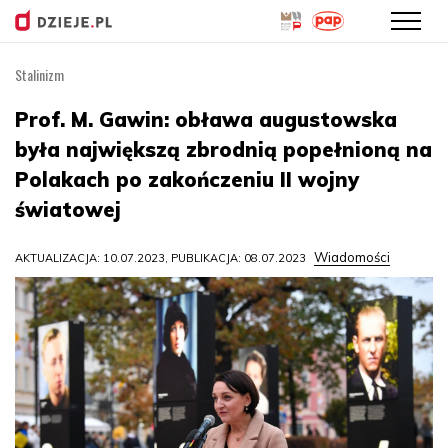
Stalinizm
Przejdź
do
Prof. M. Gawin: obława augustowska
treści
była największą zbrodnią popełnioną na
Polakach po zakończeniu II wojny
światowej
Wiadomości
AKTUALIZACJA: 10.07.2023, PUBLIKACJA: 08.07.2023