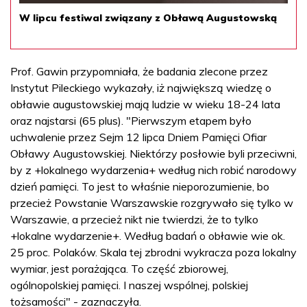
W lipcu festiwal związany z Obławą Augustowską
Prof. Gawin przypomniała, że badania zlecone przez
Instytut Pileckiego wykazały, iż największą wiedzę o
obławie augustowskiej mają ludzie w wieku 18-24 lata
oraz najstarsi (65 plus). "Pierwszym etapem było
uchwalenie przez Sejm 12 lipca Dniem Pamięci Ofiar
Obławy Augustowskiej. Niektórzy posłowie byli przeciwni,
by z +lokalnego wydarzenia+ według nich robić narodowy
dzień pamięci. To jest to właśnie nieporozumienie, bo
przecież Powstanie Warszawskie rozgrywało się tylko w
Warszawie, a przecież nikt nie twierdzi, że to tylko
+lokalne wydarzenie+. Według badań o obławie wie ok.
25 proc. Polaków. Skala tej zbrodni wykracza poza lokalny
wymiar, jest porażająca. To część zbiorowej,
ogólnopolskiej pamięci. I naszej wspólnej, polskiej
tożsamości" - zaznaczyła.