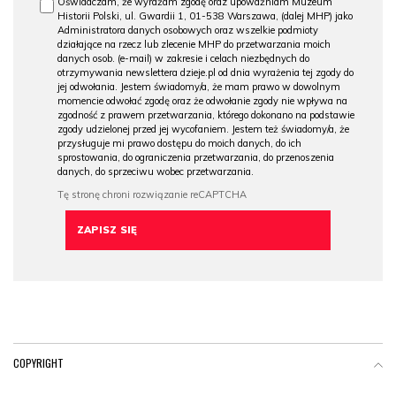
Oświadczam, że wyrażam zgodę oraz upoważniam Muzeum
Historii Polski, ul. Gwardii 1, 01-538 Warszawa, (dalej MHP) jako
Administratora danych osobowych oraz wszelkie podmioty
działające na rzecz lub zlecenie MHP do przetwarzania moich
danych osob. (e-mail) w zakresie i celach niezbędnych do
otrzymywania newslettera dzieje.pl od dnia wyrażenia tej zgody do
jej odwołania. Jestem świadomy/a, że mam prawo w dowolnym
momencie odwołać zgodę oraz że odwołanie zgody nie wpływa na
zgodność z prawem przetwarzania, którego dokonano na podstawie
zgody udzielonej przed jej wycofaniem. Jestem też świadomy/a, że
przysługuje mi prawo dostępu do moich danych, do ich
sprostowania, do ograniczenia przetwarzania, do przenoszenia
danych, do sprzeciwu wobec przetwarzania.
COPYRIGHT