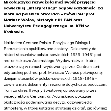
Mikołajczyka rozważała możliwość przyjęcia
sowieckiej „interpretacji” odpowiedzialności za
mord na polskich oficerach – mówi PAP prof.
Mariusz Wołos, historyk z IH PAN oraz
Uniwersytetu Pedagogicznego im. KEN w
Krakowie.
Nakładem Centrum Polsko-Rosyjskiego Dialogu i
Porozumienia opublikowane zostały „Dokumenty do
historii stosunków polsko-sowieckich 1939-1945” pod
red. dr. Łukasza Adamskiego. Wydawnictwo - które
ukazało się w ramach wydawanej przez Centrum serii
edytorskiej pod red. prof. Mariusza Wołosa poświęconej
dziejom stosunków polsko-sowieckich 1918-1945 -
zawiera m.in. dokumenty nieznane dotychczas badaczom.
Tom za okres II wojny światowej opracowany przez
wicedyrektora Centrum, dr. Adamskiego pokazuje
okoliczności podejmowania decyzji, odzwierciedla
atmosferę, w której ustalano strategię działań, jak również