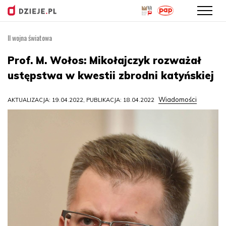
II wojna światowa
Przejdź
do
Prof. M. Wołos: Mikołajczyk rozważał
treści
ustępstwa w kwestii zbrodni katyńskiej
Wiadomości
AKTUALIZACJA: 19.04.2022, PUBLIKACJA: 18.04.2022