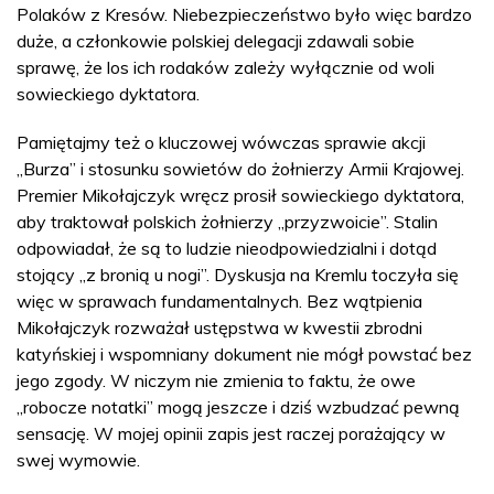
Polaków z Kresów. Niebezpieczeństwo było więc bardzo
duże, a członkowie polskiej delegacji zdawali sobie
sprawę, że los ich rodaków zależy wyłącznie od woli
sowieckiego dyktatora.
Pamiętajmy też o kluczowej wówczas sprawie akcji
„Burza” i stosunku sowietów do żołnierzy Armii Krajowej.
Premier Mikołajczyk wręcz prosił sowieckiego dyktatora,
aby traktował polskich żołnierzy „przyzwoicie”. Stalin
odpowiadał, że są to ludzie nieodpowiedzialni i dotąd
stojący „z bronią u nogi”. Dyskusja na Kremlu toczyła się
więc w sprawach fundamentalnych. Bez wątpienia
Mikołajczyk rozważał ustępstwa w kwestii zbrodni
katyńskiej i wspomniany dokument nie mógł powstać bez
jego zgody. W niczym nie zmienia to faktu, że owe
„robocze notatki” mogą jeszcze i dziś wzbudzać pewną
sensację. W mojej opinii zapis jest raczej porażający w
swej wymowie.