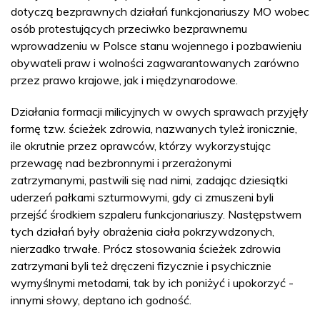
dotyczą bezprawnych działań funkcjonariuszy MO wobec
osób protestujących przeciwko bezprawnemu
wprowadzeniu w Polsce stanu wojennego i pozbawieniu
obywateli praw i wolności zagwarantowanych zarówno
przez prawo krajowe, jak i międzynarodowe.
Działania formacji milicyjnych w owych sprawach przyjęły
formę tzw. ścieżek zdrowia, nazwanych tyleż ironicznie,
ile okrutnie przez oprawców, którzy wykorzystując
przewagę nad bezbronnymi i przerażonymi
zatrzymanymi, pastwili się nad nimi, zadając dziesiątki
uderzeń pałkami szturmowymi, gdy ci zmuszeni byli
przejść środkiem szpaleru funkcjonariuszy. Następstwem
tych działań były obrażenia ciała pokrzywdzonych,
nierzadko trwałe. Prócz stosowania ścieżek zdrowia
zatrzymani byli też dręczeni fizycznie i psychicznie
wymyślnymi metodami, tak by ich poniżyć i upokorzyć -
innymi słowy, deptano ich godność.