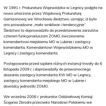
W 1991 r. Prokuratura Wojewódzka w Legnicy podjęła na
nowo umorzone przez Wojskową Prokuraturę
Garnizonową we Wrocławiu śledztwo, uznając, iż było
ono prowadzone „mało wnikliwie i tendencyjnie”.
Śledztwo to doprowadziło do przedstawienia zarzutów
czterem funkcjonariuszom ZOMO, ówczesnemu
komendantowi miejskiemu MO w Lubinie i zastępcy
komendanta, Komendantowi Wojewódzkiemu MO w
Legnicy i zastępcy komendanta.
Postępowania przed sądami różnych instancji trwały do 6
listopada 2009 r. i doprowadziły do prawomocnego
skazania zastępcy komendanta KW MO w Legnicy,
zastępcy komendanta miejskiego MO w Lubinie i
dowódcy jednostki ZOMO.
We wrześniu 2006 r. prokurator Oddziałowej Komisji
Ścigania Zbrodni przeciwko Narodowi Polskiemu we