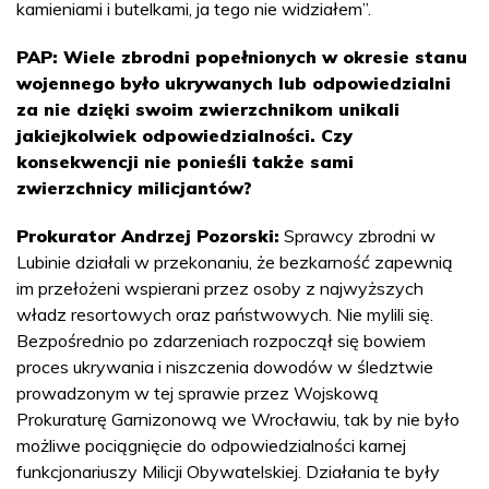
kamieniami i butelkami, ja tego nie widziałem”.
PAP: Wiele zbrodni popełnionych w okresie stanu
wojennego było ukrywanych lub odpowiedzialni
za nie dzięki swoim zwierzchnikom unikali
jakiejkolwiek odpowiedzialności. Czy
konsekwencji nie ponieśli także sami
zwierzchnicy milicjantów?
Prokurator Andrzej Pozorski:
Sprawcy zbrodni w
Lubinie działali w przekonaniu, że bezkarność zapewnią
im przełożeni wspierani przez osoby z najwyższych
władz resortowych oraz państwowych. Nie mylili się.
Bezpośrednio po zdarzeniach rozpoczął się bowiem
proces ukrywania i niszczenia dowodów w śledztwie
prowadzonym w tej sprawie przez Wojskową
Prokuraturę Garnizonową we Wrocławiu, tak by nie było
możliwe pociągnięcie do odpowiedzialności karnej
funkcjonariuszy Milicji Obywatelskiej. Działania te były