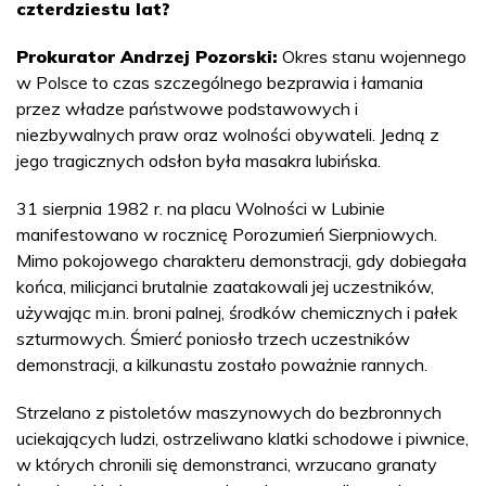
czterdziestu lat?
Prokurator Andrzej Pozorski:
Okres stanu wojennego
w Polsce to czas szczególnego bezprawia i łamania
przez władze państwowe podstawowych i
niezbywalnych praw oraz wolności obywateli. Jedną z
jego tragicznych odsłon była masakra lubińska.
31 sierpnia 1982 r. na placu Wolności w Lubinie
manifestowano w rocznicę Porozumień Sierpniowych.
Mimo pokojowego charakteru demonstracji, gdy dobiegała
końca, milicjanci brutalnie zaatakowali jej uczestników,
używając m.in. broni palnej, środków chemicznych i pałek
szturmowych. Śmierć poniosło trzech uczestników
demonstracji, a kilkunastu zostało poważnie rannych.
Strzelano z pistoletów maszynowych do bezbronnych
uciekających ludzi, ostrzeliwano klatki schodowe i piwnice,
w których chronili się demonstranci, wrzucano granaty