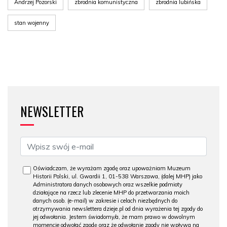
Andrzej Pozorski
zbrodnia komunistyczna
zbrodnia lubińska
stan wojenny
NEWSLETTER
Oświadczam, że wyrażam zgodę oraz upoważniam Muzeum
Historii Polski, ul. Gwardii 1, 01-538 Warszawa, (dalej MHP) jako
Administratora danych osobowych oraz wszelkie podmioty
działające na rzecz lub zlecenie MHP do przetwarzania moich
danych osob. (e-mail) w zakresie i celach niezbędnych do
otrzymywania newslettera dzieje.pl od dnia wyrażenia tej zgody do
jej odwołania. Jestem świadomy/a, że mam prawo w dowolnym
momencie odwołać zgodę oraz że odwołanie zgody nie wpływa na