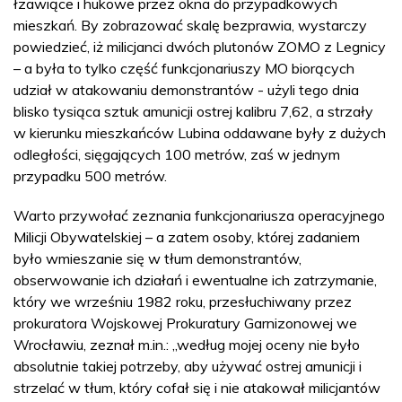
łzawiące i hukowe przez okna do przypadkowych
mieszkań. By zobrazować skalę bezprawia, wystarczy
powiedzieć, iż milicjanci dwóch plutonów ZOMO z Legnicy
– a była to tylko część funkcjonariuszy MO biorących
udział w atakowaniu demonstrantów - użyli tego dnia
blisko tysiąca sztuk amunicji ostrej kalibru 7,62, a strzały
w kierunku mieszkańców Lubina oddawane były z dużych
odległości, sięgających 100 metrów, zaś w jednym
przypadku 500 metrów.
Warto przywołać zeznania funkcjonariusza operacyjnego
Milicji Obywatelskiej – a zatem osoby, której zadaniem
było wmieszanie się w tłum demonstrantów,
obserwowanie ich działań i ewentualne ich zatrzymanie,
który we wrześniu 1982 roku, przesłuchiwany przez
prokuratora Wojskowej Prokuratury Garnizonowej we
Wrocławiu, zeznał m.in.: „według mojej oceny nie było
absolutnie takiej potrzeby, aby używać ostrej amunicji i
strzelać w tłum, który cofał się i nie atakował milicjantów