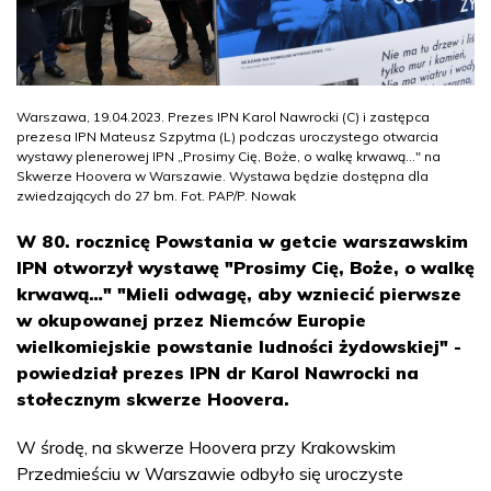
Warszawa, 19.04.2023. Prezes IPN Karol Nawrocki (C) i zastępca
prezesa IPN Mateusz Szpytma (L) podczas uroczystego otwarcia
wystawy plenerowej IPN „Prosimy Cię, Boże, o walkę krwawą..." na
Skwerze Hoovera w Warszawie. Wystawa będzie dostępna dla
zwiedzających do 27 bm. Fot. PAP/P. Nowak
W 80. rocznicę Powstania w getcie warszawskim
IPN otworzył wystawę "Prosimy Cię, Boże, o walkę
krwawą…" "Mieli odwagę, aby wzniecić pierwsze
w okupowanej przez Niemców Europie
wielkomiejskie powstanie ludności żydowskiej" -
powiedział prezes IPN dr Karol Nawrocki na
stołecznym skwerze Hoovera.
W środę, na skwerze Hoovera przy Krakowskim
Przedmieściu w Warszawie odbyło się uroczyste