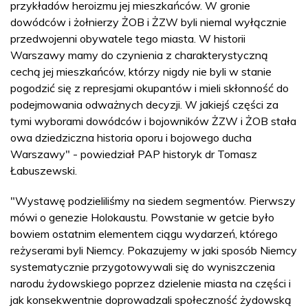
przykładów heroizmu jej mieszkańców. W gronie
dowódców i żołnierzy ŻOB i ŻZW byli niemal wyłącznie
przedwojenni obywatele tego miasta. W historii
Warszawy mamy do czynienia z charakterystyczną
cechą jej mieszkańców, którzy nigdy nie byli w stanie
pogodzić się z represjami okupantów i mieli skłonność do
podejmowania odważnych decyzji. W jakiejś części za
tymi wyborami dowódców i bojowników ŻZW i ŻOB stała
owa dziedziczna historia oporu i bojowego ducha
Warszawy" - powiedział PAP historyk dr Tomasz
Łabuszewski.
"Wystawę podzieliliśmy na siedem segmentów. Pierwszy
mówi o genezie Holokaustu. Powstanie w getcie było
bowiem ostatnim elementem ciągu wydarzeń, którego
reżyserami byli Niemcy. Pokazujemy w jaki sposób Niemcy
systematycznie przygotowywali się do wyniszczenia
narodu żydowskiego poprzez dzielenie miasta na części i
jak konsekwentnie doprowadzali społeczność żydowską