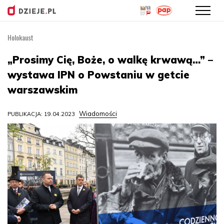
Holokaust
Przejdź
do
„Prosimy Cię, Boże, o walkę krwawą…” –
treści
wystawa IPN o Powstaniu w getcie
warszawskim
Wiadomości
PUBLIKACJA: 19.04.2023