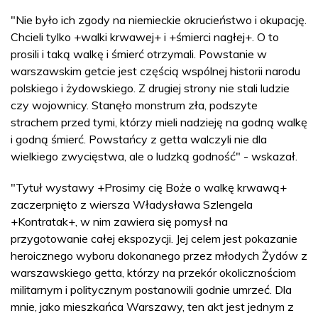
"Nie było ich zgody na niemieckie okrucieństwo i okupację.
Chcieli tylko +walki krwawej+ i +śmierci nagłej+. O to
prosili i taką walkę i śmierć otrzymali. Powstanie w
warszawskim getcie jest częścią wspólnej historii narodu
polskiego i żydowskiego. Z drugiej strony nie stali ludzie
czy wojownicy. Stanęło monstrum zła, podszyte
strachem przed tymi, którzy mieli nadzieję na godną walkę
i godną śmierć. Powstańcy z getta walczyli nie dla
wielkiego zwycięstwa, ale o ludzką godność" - wskazał.
"Tytuł wystawy +Prosimy cię Boże o walkę krwawą+
zaczerpnięto z wiersza Władysława Szlengela
+Kontratak+, w nim zawiera się pomysł na
przygotowanie całej ekspozycji. Jej celem jest pokazanie
heroicznego wyboru dokonanego przez młodych Żydów z
warszawskiego getta, którzy na przekór okolicznościom
militarnym i politycznym postanowili godnie umrzeć. Dla
mnie, jako mieszkańca Warszawy, ten akt jest jednym z