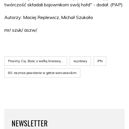
twórczość składali bojownikom swój hołd" - dodał. (PAP)
Autorzy: Maciej Replewicz, Michał Szukała
mr/ szuk/ aszw/
Prosimy Cię, Boże, o walkę krwawą…
wystawy
IPN
80. rocznica powstania w getcie warszawskim
NEWSLETTER