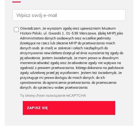
Oświadczam, że wyrażam zgodę oraz upoważniam Muzeum
Historii Polski, ul. Gwardii 1, 01-538 Warszawa, (dalej MHP) jako
Administratora danych osobowych oraz wszelkie podmioty
działające na rzecz lub zlecenie MHP do przetwarzania moich
danych osob. (e-mail) w zakresie i celach niezbędnych do
otrzymywania newslettera dzieje.pl od dnia wyrażenia tej zgody do
jej odwołania. Jestem świadomy/a, że mam prawo w dowolnym
momencie odwołać zgodę oraz że odwołanie zgody nie wpływa na
zgodność z prawem przetwarzania, którego dokonano na podstawie
zgody udzielonej przed jej wycofaniem. Jestem też świadomy/a, że
przysługuje mi prawo dostępu do moich danych, do ich
sprostowania, do ograniczenia przetwarzania, do przenoszenia
danych, do sprzeciwu wobec przetwarzania.