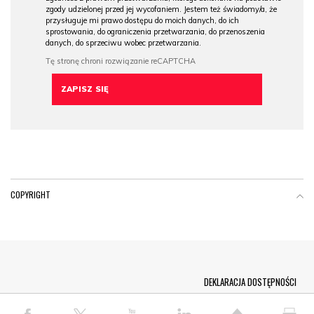
zgody udzielonej przed jej wycofaniem. Jestem też świadomy/a, że
przysługuje mi prawo dostępu do moich danych, do ich
sprostowania, do ograniczenia przetwarzania, do przenoszenia
danych, do sprzeciwu wobec przetwarzania.
COPYRIGHT
Menu Footer
DEKLARACJA DOSTĘPNOŚCI
© COPYRIGHT PAP 2026