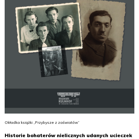
Okładka książki „Przybysze z zaświatów”
Historie bohaterów nielicznych udanych ucieczek