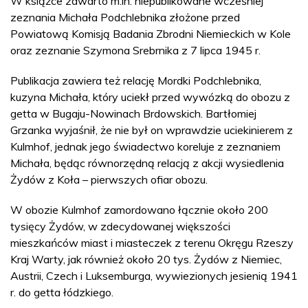
W książce zawarto m.in. niepublikowane wcześniej
zeznania Michała Podchlebnika złożone przed
Powiatową Komisją Badania Zbrodni Niemieckich w Kole
oraz zeznanie Szymona Srebrnika z 7 lipca 1945 r.
Publikacja zawiera też relację Mordki Podchlebnika,
kuzyna Michała, który uciekł przed wywózką do obozu z
getta w Bugaju-Nowinach Brdowskich. Bartłomiej
Grzanka wyjaśnił, że nie był on wprawdzie uciekinierem z
Kulmhof, jednak jego świadectwo koreluje z zeznaniem
Michała, będąc równorzędną relacją z akcji wysiedlenia
Żydów z Koła – pierwszych ofiar obozu.
W obozie Kulmhof zamordowano łącznie około 200
tysięcy Żydów, w zdecydowanej większości
mieszkańców miast i miasteczek z terenu Okręgu Rzeszy
Kraj Warty, jak również około 20 tys. Żydów z Niemiec,
Austrii, Czech i Luksemburga, wywiezionych jesienią 1941
r. do getta łódzkiego.