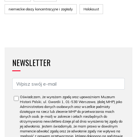
niemieckie obozy koncentracyjne i zagłady
Holokaust
NEWSLETTER
Oświadczam, że wyrażam zgodę oraz upoważniam Muzeum
Historii Polski, ul. Gwardii 1, 01-538 Warszawa, (dalej MHP) jako
Administratora danych osobowych oraz wszelkie podmioty
działające na rzecz lub zlecenie MHP do przetwarzania moich
danych osob. (e-mail) w zakresie i celach niezbędnych do
otrzymywania newslettera dzieje.pl od dnia wyrażenia tej zgody do
jej odwołania. Jestem świadomy/a, że mam prawo w dowolnym
momencie odwołać zgodę oraz że odwołanie zgody nie wpływa na
zgodność z prawem przetwarzania, którego dokonano na podstawie