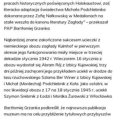
pracach historycznych poświęconych Holokaustowi, zaś
literacka adaptacja świadectwa Michała Podchlebnika
dokonana przez Zofię Nałkowską w Medalionach na
stałe weszła do kanonu literatury Zagłady" – przekazał
PAP Bartłomiej Grzanka.
Najbardziej znane zakończone sukcesem ucieczki z
niemieckiego obozu zagłady Kulmhof w pierwszym
okresie jego funkcjonowania miały miejsce w trzeciej
dekadzie stycznia 1942 r. Wieczorem 16 stycznia z
obozu wydostał się Abram Rój z Izbicy Kujawskiej, trzy
dni później zachęceni jego przykładem uciekli w drodze do
lasu rzuchowskiego Szlama Ber Winer z Izbicy Kujawskiej
i Michał (Mordechaj) Podchlebnik z Koła. Jako ostatni, w
noc likwidacji obozu z 17 na 18 stycznia 1945 r., uciekli
Szymon Srebrnik z Łodzi i Mordka Żurawski z Włocławka.
Bartłomiej Grzanka podkreślił, że najnowsza publikacja
muzeum ma na celu przybliżenie tytułowych przybyszów