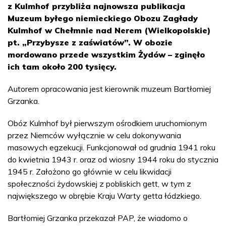
z Kulmhof przybliża najnowsza publikacja
Muzeum byłego niemieckiego Obozu Zagłady
Kulmhof w Chełmnie nad Nerem (Wielkopolskie)
pt. „Przybysze z zaświatów”. W obozie
mordowano przede wszystkim Żydów – zginęło
ich tam około 200 tysięcy.
Autorem opracowania jest kierownik muzeum Bartłomiej
Grzanka.
Obóz Kulmhof był pierwszym ośrodkiem uruchomionym
przez Niemców wyłącznie w celu dokonywania
masowych egzekucji. Funkcjonował od grudnia 1941 roku
do kwietnia 1943 r. oraz od wiosny 1944 roku do stycznia
1945 r. Założono go głównie w celu likwidacji
społeczności żydowskiej z pobliskich gett, w tym z
największego w obrębie Kraju Warty getta łódzkiego.
Bartłomiej Grzanka przekazał PAP, że wiadomo o