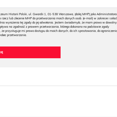
m Historii Polski, ul. Gwardii 1, 01-538 Warszawa, (dalej MHP) jako Administratora
 rzecz lub zlecenie MHP do przetwarzania moich danych osob. (e-mail) w zakresie i celac
 dnia wyrażenia tej zgody do jej odwołania. Jestem świadomy/a, że mam prawo w dowoln
wpływa na zgodność z prawem przetwarzania, którego dokonano na podstawie zgody
, że przysługuje mi prawo dostępu do moich danych, do ich sprostowania, do ograniczeni
wobec przetwarzania.