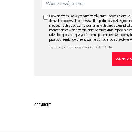
Oświadczam, że wyrażam zgodę oraz upoważniam Muzeu
danych osobowych oraz wszelkie podmioty działające na
niezbędnych do otrzymywania newslettera dzieje.pl od
momencie odwołać zgodę oraz że odwołanie zgody nie 
udzielonej przed jej wycofaniem. Jestem też świadomy/a
przetwarzania, do przenoszenia danych, do sprzeciwu 
COPYRIGHT