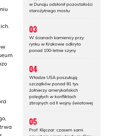
w Dunaju odsłonił pozostałości
eniu
starożytnego mostu
ich.
03
W ścianach kamienicy przy
rynku w Krakowie odkryto
ów
ponad 100-letnie szyny
useum
nzo
04
Władze USA poszukują
szczątków ponad 81 tys.
żołnierzy amerykańskich
poległych w konfliktach
óra
zbrojnych od II wojny światowej
go,
05
otrwa
Prof. Klęczar: czasem sami
z