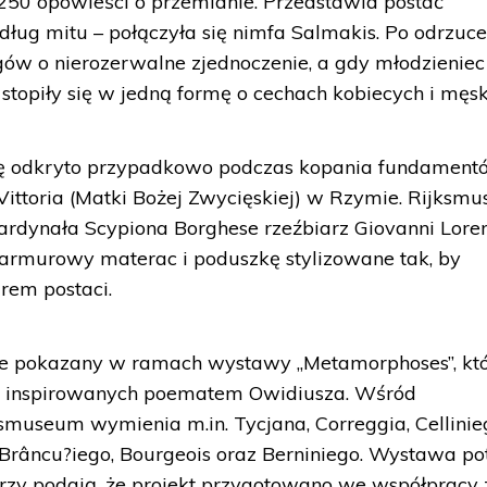
50 opowieści o przemianie. Przedstawia postać
dług mitu – połączyła się nimfa Salmakis. Po odrzuc
gów o nierozerwalne zjednoczenie, a gdy młodzieniec
ła stopiły się w jedną formę o cechach kobiecych i męsk
bę odkryto przypadkowo podczas kopania fundament
 Vittoria (Matki Bożej Zwycięskiej) w Rzymie. Rijksm
kardynała Scypiona Borghese rzeźbiarz Giovanni Lore
armurowy materac i poduszkę stylizowane tak, by
rem postaci.
ie pokazany w ramach wystawy „Metamorphoses”, kt
 inspirowanych poematem Owidiusza. Wśród
museum wymienia m.in. Tycjana, Correggia, Cellinie
 Brâncu?iego, Bourgeois oraz Berniniego. Wystawa p
rzy podają, że projekt przygotowano we współpracy 