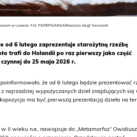
uzeum w Luwrze. Fot. PAP/EPA/ANSA/Maurizio degl' Innocenti
od 6 lutego zaprezentuje starożytną rzeźbę
ło trafi do Holandii po raz pierwszy jako część
zynnej do 25 maja 2026 r.
oinformowało, że od 6 lutego będzie prezentować r
 z najrzadziej wypożyczanych dzieł znajdujących się
spozycja ma być pierwszą prezentacją dzieła na ter
 II wieku n.e., nawiązuje do „Metamorfoz” Owidiusz