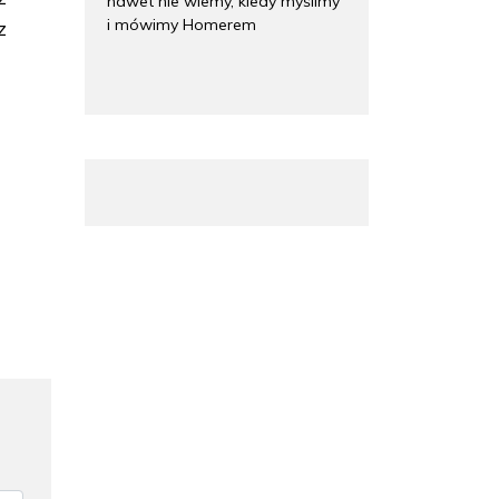
nawet nie wiemy, kiedy myślimy
i mówimy Homerem
z