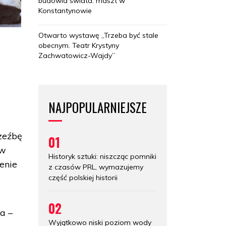
budowla świata: maszt w
Konstantynowie
Otwarto wystawę „Trzeba być stale
obecnym. Teatr Krystyny
Zachwatowicz-Wajdy”
NAJPOPULARNIEJSZE
zeźbę
01
 w
Historyk sztuki: niszcząc pomniki
enie
z czasów PRL, wymazujemy
część polskiej historii
02
a –
Wyjątkowo niski poziom wody