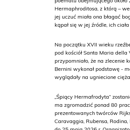
poematu obejmującego około 2
Hermaphroditosa, z którą – we
jej uczuć miała ona błagać bo
kąpał się w jej źródle, ich cia
Na początku XVII wieku rzeź
pod kościół Santa Maria della
przypomniało, że na zlecenie 
Bernini wykonał podstawę - m
wyglądały na ugniecione cięża
„Śpiący Hermafrodyta” zostan
ma zgromadzić ponad 80 prac
prezentowanych twórców Rijks
Caravaggia, Rubensa, Rodina,
do 25 maja 2026 r. Organizato