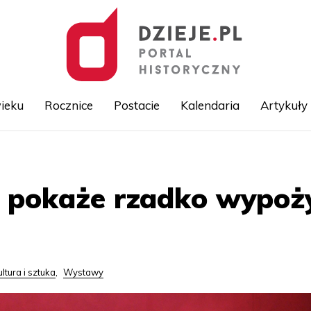
ieku
Rocznice
Postacie
Kalendaria
Artykuły
Przejdź
do
treści
 pokaże rzadko wypoży
ultura i sztuka
,
Wystawy