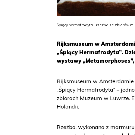
Śpiący hermafrodyta - rzeźba ze zbiorów m
Rijksmuseum w Amsterdamie 
„Śpiący Hermafrodyta”. Dzie
wystawy „Metamorphoses”, c
Rijksmuseum w Amsterdamie p
„Śpiący Hermafrodyta” – jedno
zbiorach Muzeum w Luwrze. Ek
Holandii.
Rzeźba, wykonana z marmuru w