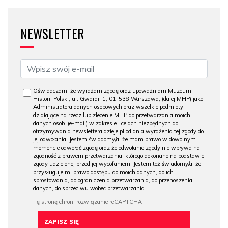
NEWSLETTER
Oświadczam, że wyrażam zgodę oraz upoważniam Muzeum
Historii Polski, ul. Gwardii 1, 01-538 Warszawa, (dalej MHP) jako
Administratora danych osobowych oraz wszelkie podmioty
działające na rzecz lub zlecenie MHP do przetwarzania moich
danych osob. (e-mail) w zakresie i celach niezbędnych do
otrzymywania newslettera dzieje.pl od dnia wyrażenia tej zgody do
jej odwołania. Jestem świadomy/a, że mam prawo w dowolnym
momencie odwołać zgodę oraz że odwołanie zgody nie wpływa na
zgodność z prawem przetwarzania, którego dokonano na podstawie
zgody udzielonej przed jej wycofaniem. Jestem też świadomy/a, że
przysługuje mi prawo dostępu do moich danych, do ich
sprostowania, do ograniczenia przetwarzania, do przenoszenia
danych, do sprzeciwu wobec przetwarzania.