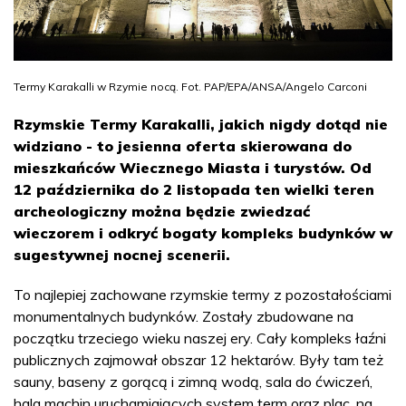
Termy Karakalli w Rzymie nocą. Fot. PAP/EPA/ANSA/Angelo Carconi
Rzymskie Termy Karakalli, jakich nigdy dotąd nie
widziano - to jesienna oferta skierowana do
mieszkańców Wiecznego Miasta i turystów. Od
12 października do 2 listopada ten wielki teren
archeologiczny można będzie zwiedzać
wieczorem i odkryć bogaty kompleks budynków w
sugestywnej nocnej scenerii.
To najlepiej zachowane rzymskie termy z pozostałościami
monumentalnych budynków. Zostały zbudowane na
początku trzeciego wieku naszej ery. Cały kompleks łaźni
publicznych zajmował obszar 12 hektarów. Były tam też
sauny, baseny z gorącą i zimną wodą, sala do ćwiczeń,
hala machin uruchamiających system term oraz plac, na