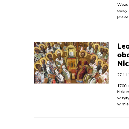
Wezuw
opisy
przez 
Leo
obc
Nic
27.11
1700.
bisku
wizyt
w miej