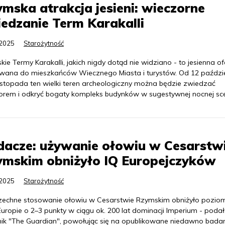
mska atrakcja jesieni: wieczorne
edzanie Term Karakalli
.2025
Starożytność
ie Termy Karakalli, jakich nigdy dotąd nie widziano - to jesienna of
owana do mieszkańców Wiecznego Miasta i turystów. Od 12 paździ
listopada ten wielki teren archeologiczny można będzie zwiedzać
orem i odkryć bogaty kompleks budynków w sugestywnej nocnej scen
dacze: używanie ołowiu w Cesarstw
ymskim obniżyło IQ Europejczyków
.2025
Starożytność
echne stosowanie ołowiu w Cesarstwie Rzymskim obniżyło pozio
Europie o 2–3 punkty w ciągu ok. 200 lat dominacji Imperium - podał
nik "The Guardian", powołując się na opublikowane niedawno bada