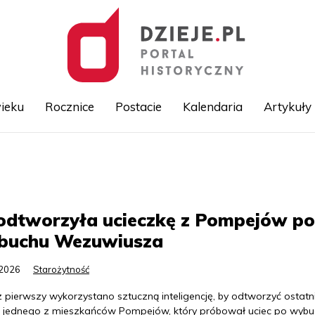
ieku
Rocznice
Postacie
Kalendaria
Artykuły
Przejdź
do
treści
odtworzyła ucieczkę z Pompejów po
buchu Wezuwiusza
.2026
Starożytność
z pierwszy wykorzystano sztuczną inteligencję, by odtworzyć ostatn
e jednego z mieszkańców Pompejów, który próbował uciec po wyb