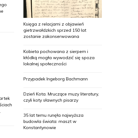
nego
ne
Księga z relacjami z objawień
gietrzwałdzkich sprzed 150 lat
zostanie zakonserwowana
Kobieta pochowana z sierpem i
kłódką mogła wywodzić się spoza
lokalnej społeczności
Przypadek Ingeborg Bachmann
Dzień Kota. Mruczące muzy literatury,
artek
czyli koty sławnych pisarzy
ściach
.
35 lat temu runęła najwyższa
budowla świata: maszt w
Konstantynowie