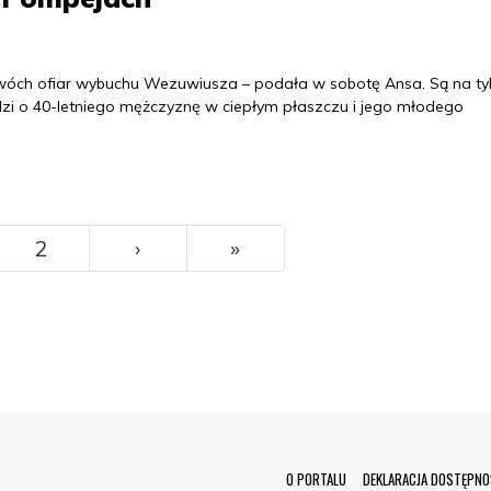
wóch ofiar wybuchu Wezuwiusza – podała w sobotę Ansa. Są na ty
dzi o 40-letniego mężczyznę w ciepłym płaszczu i jego młodego
››
Ostatni
2
›
»
Menu Footer
O PORTALU
DEKLARACJA DOSTĘPNO