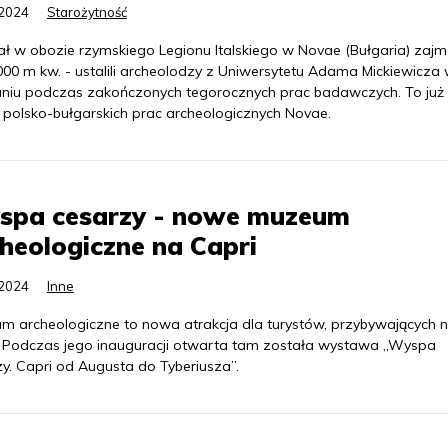
.2024
Starożytność
ał w obozie rzymskiego Legionu Italskiego w Novae (Bułgaria) zaj
000 m kw. - ustalili archeolodzy z Uniwersytetu Adama Mickiewicza
niu podczas zakończonych tegorocznych prac badawczych. To już 
 polsko-bułgarskich prac archeologicznych Novae.
spa cesarzy - nowe muzeum
heologiczne na Capri
.2024
Inne
m archeologiczne to nowa atrakcja dla turystów, przybywających 
. Podczas jego inauguracji otwarta tam została wystawa „Wyspa
y. Capri od Augusta do Tyberiusza”.