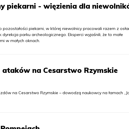
 piekarni - więzienia dla niewolni
 pozostałości piekarni, w której niewolnicy pracowali razem z osł
dyrekcja parku archeologicznego. Eksperci wyjaśnili, że to małe
ami w małych oknach.
o ataków na Cesarstwo Rzymskie
jazdów na Cesarstwo Rzymskie – dowodzą naukowcy na łamach „Jo
w Pompejach