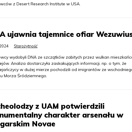
wców z Desert Research Institute w USA.
A ujawnia tajemnice ofiar Wezuwiu
.2024
Starożytność
wcy wydobyli DNA ze szczątków zabitych przez wulkan mieszkań
ów. Analiza dostarczyła zaskakujących informacji, np. o tym, że
jańczycy w dużej mierze pochodzili od imigrantów ze wschodnieg
nu Morza Śródziemnego.
heolodzy z UAM potwierdzili
numentalny charakter arsenału w
łgarskim Novae