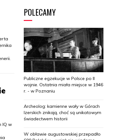
POLECAMY
erta
ernika
erii.
Publiczne egzekucje w Polsce po II
wojnie. Ostatnia miała miejsce w 1946
ie
r. - w Poznaniu
Archeolog: kamienne wały w Górach
Izerskich znikają, choć są unikatowym
świadectwem historii
m IQ w
W obławie augustowskiej przepadło
nia