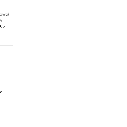
mował
 w
65.
na