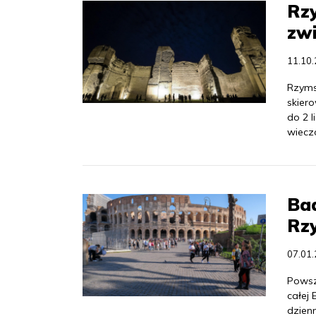
Rzy
zwi
11.10
Rzymsk
skier
do 2 
wiecz
Ba
Rz
07.01
Powsz
całej 
dzien