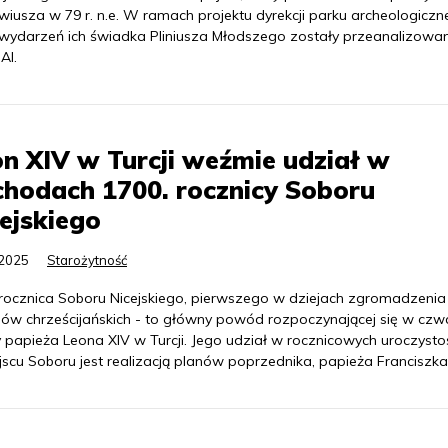
iusza w 79 r. n.e. W ramach projektu dyrekcji parku archeologicz
 wydarzeń ich świadka Pliniusza Młodszego zostały przeanalizowa
AI.
n XIV w Turcji weźmie udział w
hodach 1700. rocznicy Soboru
ejskiego
.2025
Starożytność
 rocznica Soboru Nicejskiego, pierwszego w dziejach zgromadzenia
pów chrześcijańskich - to główny powód rozpoczynającej się w czw
y papieża Leona XIV w Turcji. Jego udział w rocznicowych uroczysto
scu Soboru jest realizacją planów poprzednika, papieża Franciszka