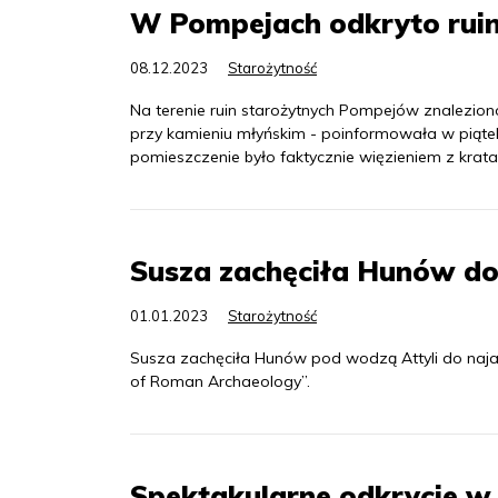
W Pompejach odkryto ruiny
08.12.2023
Starożytność
Na terenie ruin starożytnych Pompejów znaleziono
przy kamieniu młyńskim - poinformowała w piątek 
pomieszczenie było faktycznie więzieniem z krat
Susza zachęciła Hunów d
01.01.2023
Starożytność
Susza zachęciła Hunów pod wodzą Attyli do na
of Roman Archaeology”.
Spektakularne odkrycie 