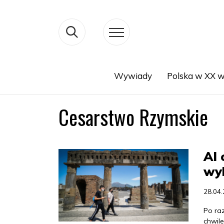
Wywiady
Polska w XX w
Search
Cesarstwo Rzymskie
AI 
wy
28.04
Po ra
chwil