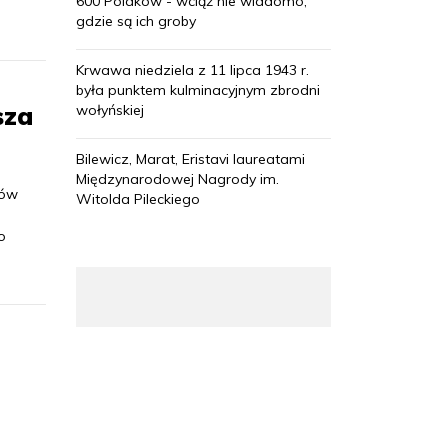
600 Polaków - wciąż nie wiadomo,
gdzie są ich groby
Krwawa niedziela z 11 lipca 1943 r.
była punktem kulminacyjnym zbrodni
sza
wołyńskiej
Bilewicz, Marat, Eristavi laureatami
Międzynarodowej Nagrody im.
ców
Witolda Pileckiego
o