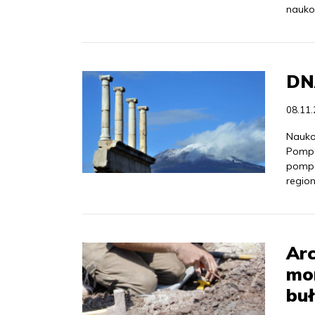
nauko
DN
08.11
Nauko
Pompej
pompe
regio
Arc
mo
bu