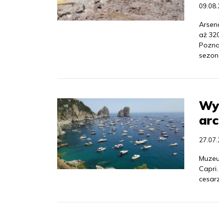
09.08
Arsen
aż 32
Pozna
sezon
Wy
arc
27.07
Muzeu
Capri
cesarz