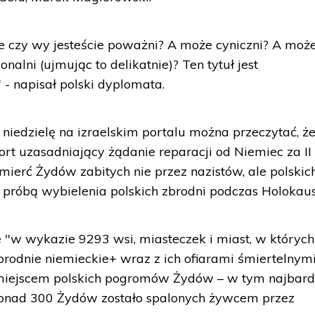
ale czy wy jesteście poważni? A może cyniczni? A moż
onalni (ujmując to delikatnie)? Ten tytuł jest
 - napisał polski dyplomata.
iedzielę na izraelskim portalu można przeczytać, ż
ort uzasadniający żądanie reparacji od Niemiec za II
erć Żydów zabitych nie przez nazistów, ale polskic
j próbą wybielenia polskich zbrodni podczas Holokaus
e "w wykazie 9293 wsi, miasteczek i miast, w których
brodnie niemieckie+ wraz z ich ofiarami śmiertelnym
ły miejscem polskich pogromów Żydów – w tym najbard
ponad 300 Żydów zostało spalonych żywcem przez