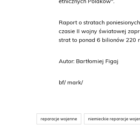
etnicznych Polaków".
Raport o stratach poniesionych
czasie II wojny światowej zap
strat to ponad 6 bilionów 220 
Autor: Bartłomiej Figaj
bf/ mark/
reparacje wojenne
niemieckie reparacje woj