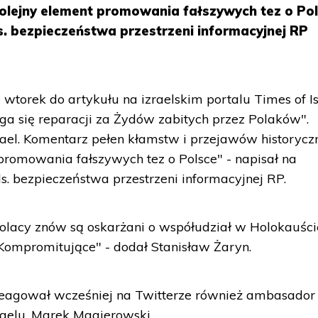
 kolejny element promowania fałszywych tez o Pol
s. bezpieczeństwa przestrzeni informacyjnej RP
 wtorek do artykułu na izraelskim portalu Times of I
a się reparacji za Żydów zabitych przez Polaków".
srael. Komentarz pełen kłamstw i przejawów historycz
 promowania fałszywych tez o Polsce" - napisał na
s. bezpieczeństwa przestrzeni informacyjnej RP.
lacy znów są oskarżani o współudział w Holokauści
Kompromitujące" - dodał Stanisław Żaryn.
areagował wcześniej na Twitterze również ambasador
aelu, Marek Magierowski.