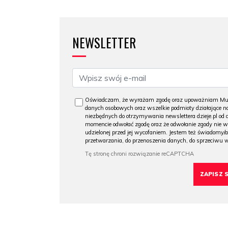
NEWSLETTER
Oświadczam, że wyrażam zgodę oraz upoważniam Muzeu
danych osobowych oraz wszelkie podmioty działające na
niezbędnych do otrzymywania newslettera dzieje.pl od
momencie odwołać zgodę oraz że odwołanie zgody nie 
udzielonej przed jej wycofaniem. Jestem też świadomy/a
przetwarzania, do przenoszenia danych, do sprzeciwu 