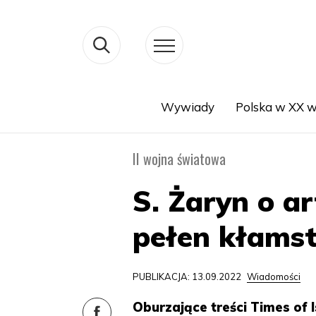
Wywiady
Polska w XX w
Search
II wojna światowa
S. Żaryn o a
pełen kłamst
PUBLIKACJA: 13.09.2022
Wiadomości
Oburzające treści Times of