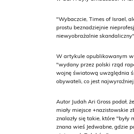
"Wybaczcie, Times of Israel, 
prostu beznadziejnie nieprofesj
niewyobrażalnie skandaliczny"
W artykule opublikowanym w n
"wydany przez polski rząd rap
wojnę światową uwzględnia śmi
obywateli, co jest najwyraźnie
Autor Judah Ari Gross podał, ż
miały miejsce +nazistowskie z
znalazły się takie, które "by
znana wieś Jedwabne, gdzie 