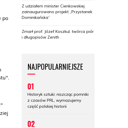
Z udziałem minister Cienkowskiej
zainaugurowano projekt „Przystanek
Dominikańska”
e po
Zmarł prof. Józef Koszkul, twórca piór
i długopisów Zenith
e
NAJPOPULARNIEJSZE
h
tu".
01
Historyk sztuki: niszcząc pomniki
z czasów PRL, wymazujemy
i"
część polskiej historii
ziej
02