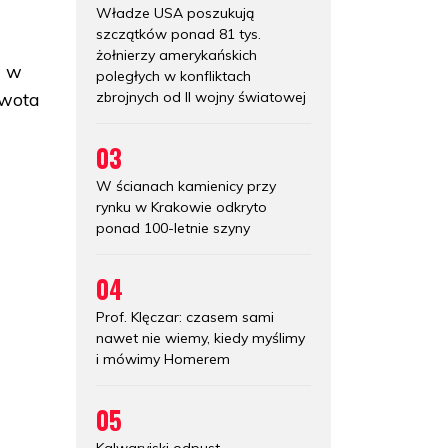
Władze USA poszukują
szczątków ponad 81 tys.
żołnierzy amerykańskich
j w
poległych w konfliktach
zbrojnych od II wojny światowej
kwota
03
W ścianach kamienicy przy
rynku w Krakowie odkryto
ponad 100-letnie szyny
04
Prof. Klęczar: czasem sami
nawet nie wiemy, kiedy myślimy
i mówimy Homerem
05
Kalwaryjski odpust