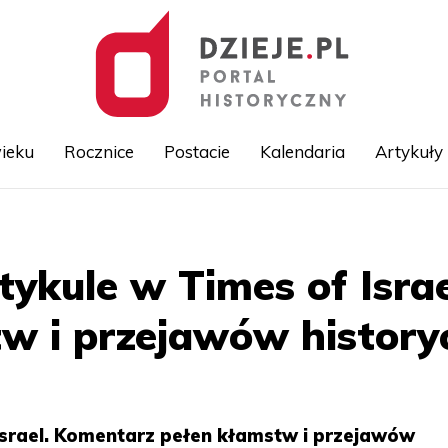
ieku
Rocznice
Postacie
Kalendaria
Artykuły
Przejdź
do
treści
rtykule w Times of Isra
w i przejawów historyc
 Israel. Komentarz pełen kłamstw i przejawów