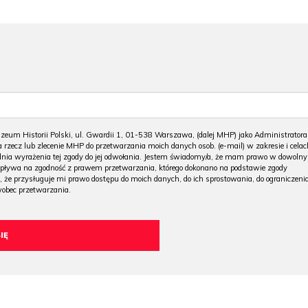
m Historii Polski, ul. Gwardii 1, 01-538 Warszawa, (dalej MHP) jako Administratora
 rzecz lub zlecenie MHP do przetwarzania moich danych osob. (e-mail) w zakresie i celac
 dnia wyrażenia tej zgody do jej odwołania. Jestem świadomy/a, że mam prawo w dowoln
wpływa na zgodność z prawem przetwarzania, którego dokonano na podstawie zgody
, że przysługuje mi prawo dostępu do moich danych, do ich sprostowania, do ograniczeni
wobec przetwarzania.