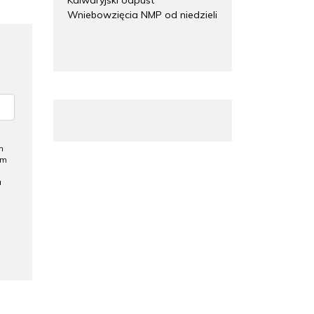
Wniebowzięcia NMP od niedzieli
h
ym
a