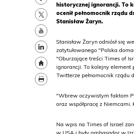
historycznej ignorancji. To
ocenił pełnomocnik rządu d
Stanisław Żaryn.
Stanisław Żaryn odniósł się we
zatytułowanego "Polska domag
"Oburzające treści Times of I
ignorancji. To kolejny element
Twitterze pełnomocnik rządu d
"Wbrew oczywistym faktom Po
oraz współpracę z Niemcami. 
Na wpis na Times of Israel z
w USA i były ambasador w Izr