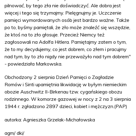
pilnować, by tego zła nie doświadczyć. Ale dobra jest
więcej i tego się trzymajmy. Pielęgnujmy je. Uczczenie
pamięci wymordowanych osób jest bardzo ważne. Także
po to, byśmy pamiętali, że zło może znaleźć się wszędzie,
że ktoś na to zło głosuje. Przecież Niemcy też
zagłosowali na Adolfa Hitlera. Pamiętajmy zatem o tym,
że to my decydujemy, co jest dobrem, co złem i pracujmy
nad tym, by to zło nigdy nie przeważyło nad tym dobrem"
- powiedziała Markowska.
Obchodzony 2 sierpnia Dzień Pamięci o Zagładzie
Romów i Sinti upamiętnia likwidację w byłym niemieckim
obozie Auschwitz II-Birkenau tzw. cygańskiego obozu
rodzinnego. W komorze gazowej w nocy z 2 na 3 sierpnia
1944 r. zgładzono 2897 dzieci, kobiet i mężczyzn.(PAP)
autorka: Agnieszka Grzelak-Michałowska
agm/ dki/