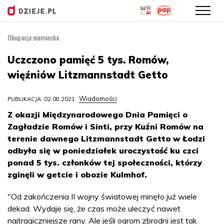
Okupacja niemiecka
Przejdź
do
Uczczono pamięć 5 tys. Romów,
treści
więźniów Litzmannstadt Getto
Wiadomości
PUBLIKACJA: 02.08.2021
Z okazji Międzynarodowego Dnia Pamięci o
Zagładzie Romów i Sinti, przy Kuźni Romów na
terenie dawnego Litzmannstadt Getto w Łodzi
odbyła się w poniedziałek uroczystość ku czci
ponad 5 tys. członków tej społeczności, którzy
zginęli w getcie i obozie Kulmhof.
"Od zakończenia II wojny światowej minęło już wiele
dekad. Wydaje się, że czas może uleczyć nawet
najtragiczniejsze rany. Ale jeśli ogrom zbrodni jest tak