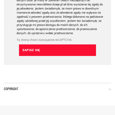
danych osob. (e-mail) w zakresie i celach niezbędnych do
otrzymywania newslettera dzieje.pl od dnia wyrażenia tej zgody do
jej odwołania. Jestem świadomy/a, że mam prawo w dowolnym
momencie odwołać zgodę oraz że odwołanie zgody nie wpływa na
zgodność z prawem przetwarzania, którego dokonano na podstawie
zgody udzielonej przed jej wycofaniem. Jestem też świadomy/a, że
przysługuje mi prawo dostępu do moich danych, do ich
sprostowania, do ograniczenia przetwarzania, do przenoszenia
danych, do sprzeciwu wobec przetwarzania.
COPYRIGHT