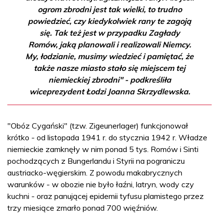
ogrom zbrodni jest tak wielki, to trudno
powiedzieć, czy kiedykolwiek rany te zagoją
się. Tak też jest w przypadku Zagłady
Romów, jaką planowali i realizowali Niemcy.
My, łodzianie, musimy wiedzieć i pamiętać, że
także nasze miasto stało się miejscem tej
niemieckiej zbrodni" - podkreśliła
wiceprezydent Łodzi Joanna Skrzydlewska.
"Obóz Cygański" (tzw. Zigeunerlager) funkcjonował
krótko - od listopada 1941 r. do stycznia 1942 r. Władze
niemieckie zamknęły w nim ponad 5 tys. Romów i Sinti
pochodzących z Bungerlandu i Styrii na pograniczu
austriacko-węgierskim. Z powodu makabrycznych
warunków - w obozie nie było łaźni, latryn, wody czy
kuchni - oraz panującej epidemii tyfusu plamistego przez
trzy miesiące zmarło ponad 700 więźniów.