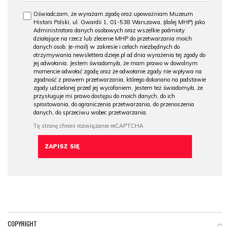
Oświadczam, że wyrażam zgodę oraz upoważniam Muzeum
Historii Polski, ul. Gwardii 1, 01-538 Warszawa, (dalej MHP) jako
Administratora danych osobowych oraz wszelkie podmioty
działające na rzecz lub zlecenie MHP do przetwarzania moich
danych osob. (e-mail) w zakresie i celach niezbędnych do
otrzymywania newslettera dzieje.pl od dnia wyrażenia tej zgody do
jej odwołania. Jestem świadomy/a, że mam prawo w dowolnym
momencie odwołać zgodę oraz że odwołanie zgody nie wpływa na
zgodność z prawem przetwarzania, którego dokonano na podstawie
zgody udzielonej przed jej wycofaniem. Jestem też świadomy/a, że
przysługuje mi prawo dostępu do moich danych, do ich
sprostowania, do ograniczenia przetwarzania, do przenoszenia
danych, do sprzeciwu wobec przetwarzania.
COPYRIGHT