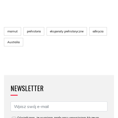
mamut
prehistoria
eksponaty prehistoryczne
odkrycia
Australia
NEWSLETTER
Oświadczam, że wyrażam zgodę oraz upoważniam Muzeum