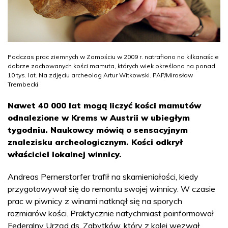
Podczas prac ziemnych w Zamościu w 2009 r. natrafiono na kilkanaście
dobrze zachowanych kości mamuta, których wiek określono na ponad
10 tys. lat. Na zdjęciu archeolog Artur Witkowski. PAP/Mirosław
Trembecki
Nawet 40 000 lat mogą liczyć kości mamutów
odnalezione w Krems w Austrii w ubiegłym
tygodniu. Naukowcy mówią o sensacyjnym
znalezisku archeologicznym. Kości odkrył
właściciel lokalnej winnicy.
Andreas Pernerstorfer trafił na skamieniałości, kiedy
przygotowywał się do remontu swojej winnicy. W czasie
prac w piwnicy z winami natknął się na sporych
rozmiarów kości. Praktycznie natychmiast poinformował
Federalny Urząd ds. Zabytków, który z kolei wezwał