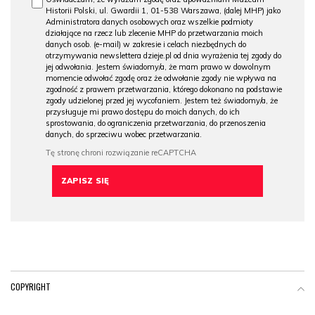
Historii Polski, ul. Gwardii 1, 01-538 Warszawa, (dalej MHP) jako
Administratora danych osobowych oraz wszelkie podmioty
działające na rzecz lub zlecenie MHP do przetwarzania moich
danych osob. (e-mail) w zakresie i celach niezbędnych do
otrzymywania newslettera dzieje.pl od dnia wyrażenia tej zgody do
jej odwołania. Jestem świadomy/a, że mam prawo w dowolnym
momencie odwołać zgodę oraz że odwołanie zgody nie wpływa na
zgodność z prawem przetwarzania, którego dokonano na podstawie
zgody udzielonej przed jej wycofaniem. Jestem też świadomy/a, że
przysługuje mi prawo dostępu do moich danych, do ich
sprostowania, do ograniczenia przetwarzania, do przenoszenia
danych, do sprzeciwu wobec przetwarzania.
COPYRIGHT