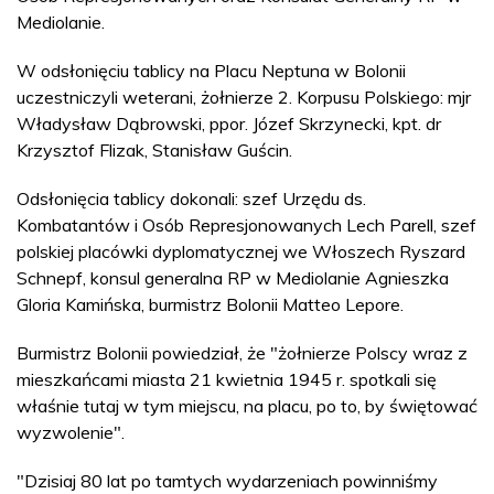
Mediolanie.
W odsłonięciu tablicy na Placu Neptuna w Bolonii
uczestniczyli weterani, żołnierze 2. Korpusu Polskiego: mjr
Władysław Dąbrowski, ppor. Józef Skrzynecki, kpt. dr
Krzysztof Flizak, Stanisław Guścin.
Odsłonięcia tablicy dokonali: szef Urzędu ds.
Kombatantów i Osób Represjonowanych Lech Parell, szef
polskiej placówki dyplomatycznej we Włoszech Ryszard
Schnepf, konsul generalna RP w Mediolanie Agnieszka
Gloria Kamińska, burmistrz Bolonii Matteo Lepore.
Burmistrz Bolonii powiedział, że "żołnierze Polscy wraz z
mieszkańcami miasta 21 kwietnia 1945 r. spotkali się
właśnie tutaj w tym miejscu, na placu, po to, by świętować
wyzwolenie".
"Dzisiaj 80 lat po tamtych wydarzeniach powinniśmy