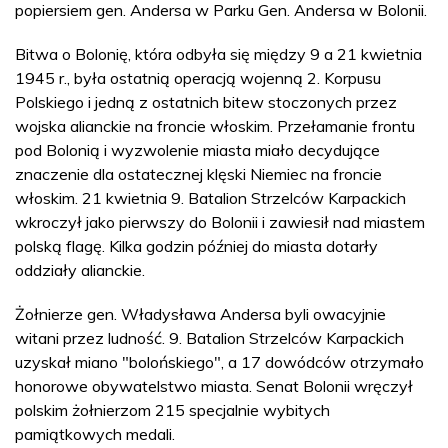
popiersiem gen. Andersa w Parku Gen. Andersa w Bolonii.
Bitwa o Bolonię, która odbyła się między 9 a 21 kwietnia
1945 r., była ostatnią operacją wojenną 2. Korpusu
Polskiego i jedną z ostatnich bitew stoczonych przez
wojska alianckie na froncie włoskim. Przełamanie frontu
pod Bolonią i wyzwolenie miasta miało decydujące
znaczenie dla ostatecznej klęski Niemiec na froncie
włoskim. 21 kwietnia 9. Batalion Strzelców Karpackich
wkroczył jako pierwszy do Bolonii i zawiesił nad miastem
polską flagę. Kilka godzin później do miasta dotarły
oddziały alianckie.
Żołnierze gen. Władysława Andersa byli owacyjnie
witani przez ludność. 9. Batalion Strzelców Karpackich
uzyskał miano "bolońskiego", a 17 dowódców otrzymało
honorowe obywatelstwo miasta. Senat Bolonii wręczył
polskim żołnierzom 215 specjalnie wybitych
pamiątkowych medali.