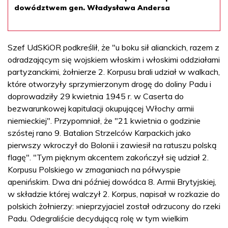
dowództwem gen. Władysława Andersa
Szef UdSKiOR podkreślił, że "u boku sił alianckich, razem z
odradzającym się wojskiem włoskim i włoskimi oddziałami
partyzanckimi, żołnierze 2. Korpusu brali udział w walkach,
które otworzyły sprzymierzonym drogę do doliny Padu i
doprowadziły 29 kwietnia 1945 r. w Caserta do
bezwarunkowej kapitulacji okupującej Włochy armii
niemieckiej". Przypomniał, że "21 kwietnia o godzinie
szóstej rano 9. Batalion Strzelców Karpackich jako
pierwszy wkroczył do Bolonii i zawiesił na ratuszu polską
flagę". "Tym pięknym akcentem zakończył się udział 2.
Korpusu Polskiego w zmaganiach na półwyspie
apenińskim. Dwa dni później dowódca 8. Armii Brytyjskiej,
w składzie której walczył 2. Korpus, napisał w rozkazie do
polskich żołnierzy: »nieprzyjaciel został odrzucony do rzeki
Padu. Odegraliście decydującą rolę w tym wielkim