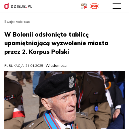
II wojna światowa
Przejdź
do
W Bolonii odsłonięto tablicę
treści
upamiętniającą wyzwolenie miasta
przez 2. Korpus Polski
Wiadomości
PUBLIKACJA: 24.04.2025