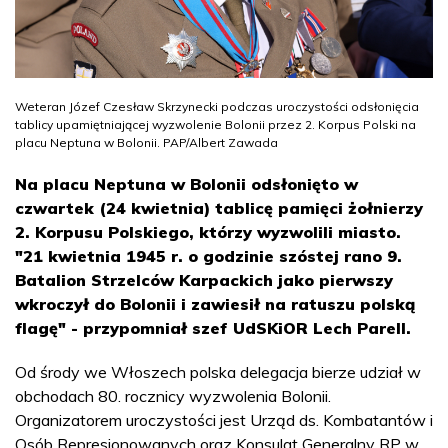
Weteran Józef Czesław Skrzynecki podczas uroczystości odsłonięcia
tablicy upamiętniającej wyzwolenie Bolonii przez 2. Korpus Polski na
placu Neptuna w Bolonii. PAP/Albert Zawada
Na placu Neptuna w Bolonii odsłonięto w
czwartek (24 kwietnia) tablicę pamięci żołnierzy
2. Korpusu Polskiego, którzy wyzwolili miasto.
"21 kwietnia 1945 r. o godzinie szóstej rano 9.
Batalion Strzelców Karpackich jako pierwszy
wkroczył do Bolonii i zawiesił na ratuszu polską
flagę" - przypomniał szef UdSKiOR Lech Parell.
Od środy we Włoszech polska delegacja bierze udział w
obchodach 80. rocznicy wyzwolenia Bolonii.
Organizatorem uroczystości jest Urząd ds. Kombatantów i
Osób Represjonowanych oraz Konsulat Generalny RP w