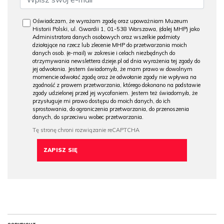
Oświadczam, że wyrażam zgodę oraz upoważniam Muzeum
Historii Polski, ul. Gwardii 1, 01-538 Warszawa, (dalej MHP) jako
Administratora danych osobowych oraz wszelkie podmioty
działające na rzecz lub zlecenie MHP do przetwarzania moich
danych osob. (e-mail) w zakresie i celach niezbędnych do
otrzymywania newslettera dzieje.pl od dnia wyrażenia tej zgody do
jej odwołania. Jestem świadomy/a, że mam prawo w dowolnym
momencie odwołać zgodę oraz że odwołanie zgody nie wpływa na
zgodność z prawem przetwarzania, którego dokonano na podstawie
zgody udzielonej przed jej wycofaniem. Jestem też świadomy/a, że
przysługuje mi prawo dostępu do moich danych, do ich
sprostowania, do ograniczenia przetwarzania, do przenoszenia
danych, do sprzeciwu wobec przetwarzania.