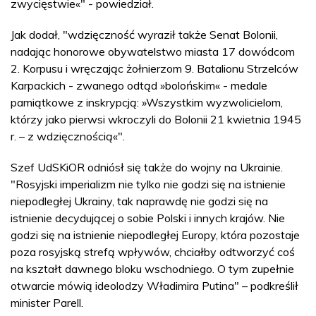
zwycięstwie«" - powiedział.
Jak dodał, "wdzięczność wyraził także Senat Bolonii,
nadając honorowe obywatelstwo miasta 17 dowódcom
2. Korpusu i wręczając żołnierzom 9. Batalionu Strzelców
Karpackich - zwanego odtąd »bolońskim« - medale
pamiątkowe z inskrypcją: »Wszystkim wyzwolicielom,
którzy jako pierwsi wkroczyli do Bolonii 21 kwietnia 1945
r. – z wdzięcznością«".
Szef UdSKiOR odniósł się także do wojny na Ukrainie.
"Rosyjski imperializm nie tylko nie godzi się na istnienie
niepodległej Ukrainy, tak naprawdę nie godzi się na
istnienie decydującej o sobie Polski i innych krajów. Nie
godzi się na istnienie niepodległej Europy, która pozostaje
poza rosyjską strefą wpływów, chciałby odtworzyć coś
na kształt dawnego bloku wschodniego. O tym zupełnie
otwarcie mówią ideolodzy Władimira Putina" – podkreślił
minister Parell.