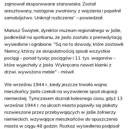
zajmował eksponowane stanowiska. Został
aresztowany, następnie zwolniony z więzienia i popełnił
samobójstwo. Uniknął rozliczenia” – powiedział.
Mariusz Świątek, dyrektor muzeum regionalnego w Jaśle,
podkreślał na spotkaniu, że Jasło zostało z premedytacją
wysiedlone i ograbione. "Są na to dowody, które zostawili
Niemcy, którzy ze skrupulatnością spisali wszystkie
pociągi - ponad tysiąc pociągów i 11. tys. wagonów -
które wyjechały z Jasła. Wykręcano nawet klamki z
drzwi, wywożono meble" - mówił.
We wrześniu 1944 r., kiedy jeszcze trwała wojna,
mieszkańcy Jasła czekali na wyzwolenie spod okupacji
niemieckiej. Tymczasem doznali bolesnego ciosu, gdyż 13
września 1944 r. na ulicach miasta pojawiły się plakaty
rozwieszone przez przebywających w Jaśle żołnierzy
niemieckich, wzywające mieszkańców do opuszczenia
miasta w ciągu 48 godzin. Rozkaz wysiedlenia podpisał