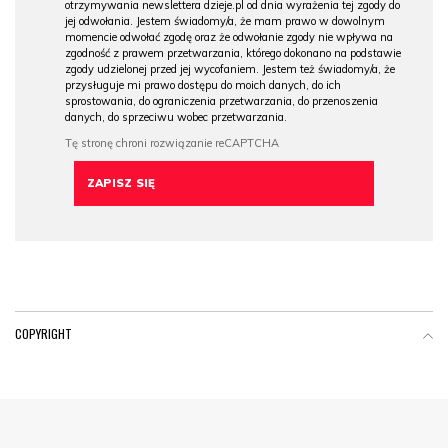
otrzymywania newslettera dzieje.pl od dnia wyrażenia tej zgody do
jej odwołania. Jestem świadomy/a, że mam prawo w dowolnym
momencie odwołać zgodę oraz że odwołanie zgody nie wpływa na
zgodność z prawem przetwarzania, którego dokonano na podstawie
zgody udzielonej przed jej wycofaniem. Jestem też świadomy/a, że
przysługuje mi prawo dostępu do moich danych, do ich
sprostowania, do ograniczenia przetwarzania, do przenoszenia
danych, do sprzeciwu wobec przetwarzania.
COPYRIGHT
Menu Footer