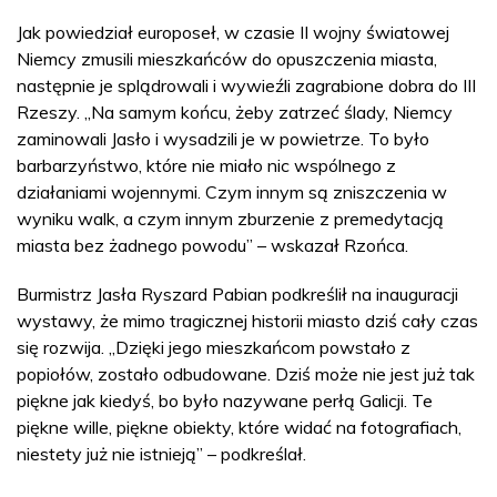
Jak powiedział europoseł, w czasie II wojny światowej
Niemcy zmusili mieszkańców do opuszczenia miasta,
następnie je splądrowali i wywieźli zagrabione dobra do III
Rzeszy. „Na samym końcu, żeby zatrzeć ślady, Niemcy
zaminowali Jasło i wysadzili je w powietrze. To było
barbarzyństwo, które nie miało nic wspólnego z
działaniami wojennymi. Czym innym są zniszczenia w
wyniku walk, a czym innym zburzenie z premedytacją
miasta bez żadnego powodu” – wskazał Rzońca.
Burmistrz Jasła Ryszard Pabian podkreślił na inauguracji
wystawy, że mimo tragicznej historii miasto dziś cały czas
się rozwija. „Dzięki jego mieszkańcom powstało z
popiołów, zostało odbudowane. Dziś może nie jest już tak
piękne jak kiedyś, bo było nazywane perłą Galicji. Te
piękne wille, piękne obiekty, które widać na fotografiach,
niestety już nie istnieją” – podkreślał.