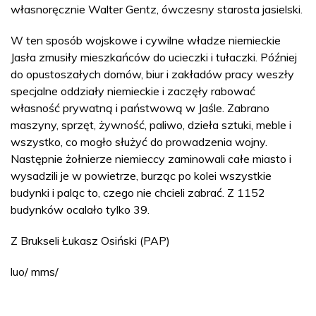
własnoręcznie Walter Gentz, ówczesny starosta jasielski.
W ten sposób wojskowe i cywilne władze niemieckie
Jasła zmusiły mieszkańców do ucieczki i tułaczki. Później
do opustoszałych domów, biur i zakładów pracy weszły
specjalne oddziały niemieckie i zaczęły rabować
własność prywatną i państwową w Jaśle. Zabrano
maszyny, sprzęt, żywność, paliwo, dzieła sztuki, meble i
wszystko, co mogło służyć do prowadzenia wojny.
Następnie żołnierze niemieccy zaminowali całe miasto i
wysadzili je w powietrze, burząc po kolei wszystkie
budynki i paląc to, czego nie chcieli zabrać. Z 1152
budynków ocalało tylko 39.
Z Brukseli Łukasz Osiński (PAP)
luo/ mms/