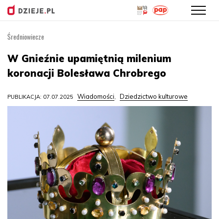
Średniowiecze
Przejdź
do
W Gnieźnie upamiętnią milenium
treści
koronacji Bolesława Chrobrego
Wiadomości
Dziedzictwo kulturowe
PUBLIKACJA: 07.07.2025
,