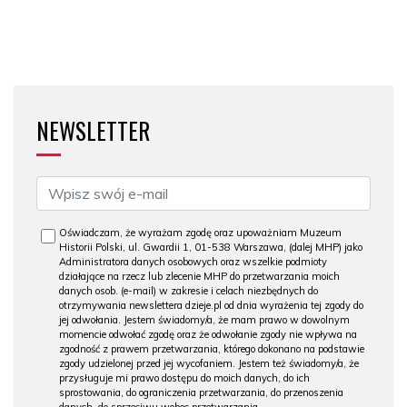
NEWSLETTER
Oświadczam, że wyrażam zgodę oraz upoważniam Muzeum
Historii Polski, ul. Gwardii 1, 01-538 Warszawa, (dalej MHP) jako
Administratora danych osobowych oraz wszelkie podmioty
działające na rzecz lub zlecenie MHP do przetwarzania moich
danych osob. (e-mail) w zakresie i celach niezbędnych do
otrzymywania newslettera dzieje.pl od dnia wyrażenia tej zgody do
jej odwołania. Jestem świadomy/a, że mam prawo w dowolnym
momencie odwołać zgodę oraz że odwołanie zgody nie wpływa na
zgodność z prawem przetwarzania, którego dokonano na podstawie
zgody udzielonej przed jej wycofaniem. Jestem też świadomy/a, że
przysługuje mi prawo dostępu do moich danych, do ich
sprostowania, do ograniczenia przetwarzania, do przenoszenia
danych, do sprzeciwu wobec przetwarzania.