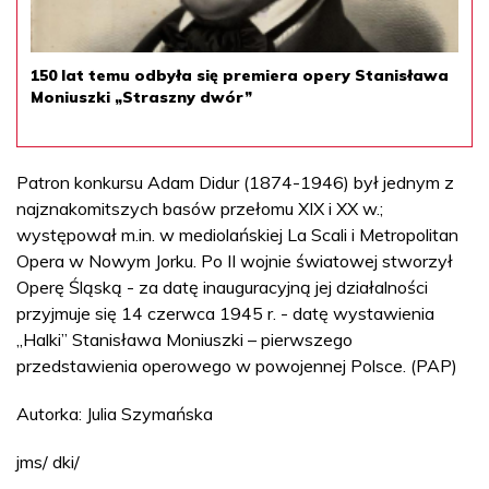
150 lat temu odbyła się premiera opery Stanisława
Moniuszki „Straszny dwór”
Patron konkursu Adam Didur (1874-1946) był jednym z
najznakomitszych basów przełomu XIX i XX w.;
występował m.in. w mediolańskiej La Scali i Metropolitan
Opera w Nowym Jorku. Po II wojnie światowej stworzył
Operę Śląską - za datę inauguracyjną jej działalności
przyjmuje się 14 czerwca 1945 r. - datę wystawienia
„Halki” Stanisława Moniuszki – pierwszego
przedstawienia operowego w powojennej Polsce. (PAP)
Autorka: Julia Szymańska
jms/ dki/