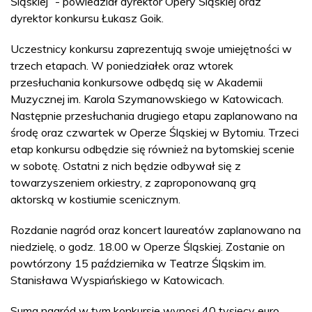
Śląskiej” - powiedział dyrektor Opery Śląskiej oraz
dyrektor konkursu Łukasz Goik.
Uczestnicy konkursu zaprezentują swoje umiejętności w
trzech etapach. W poniedziałek oraz wtorek
przesłuchania konkursowe odbędą się w Akademii
Muzycznej im. Karola Szymanowskiego w Katowicach.
Następnie przesłuchania drugiego etapu zaplanowano na
środę oraz czwartek w Operze Śląskiej w Bytomiu. Trzeci
etap konkursu odbędzie się również na bytomskiej scenie
w sobotę. Ostatni z nich będzie odbywał się z
towarzyszeniem orkiestry, z zaproponowaną grą
aktorską w kostiumie scenicznym.
Rozdanie nagród oraz koncert laureatów zaplanowano na
niedzielę, o godz. 18.00 w Operze Śląskiej. Zostanie on
powtórzony 15 października w Teatrze Śląskim im.
Stanisława Wyspiańskiego w Katowicach.
Suma nagród w tym konkursie wynosi 40 tysięcy euro.