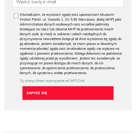
Oświadczam, że wyrażam zgodę oraz upoważniam Muzeum
Historii Polski, ul. Gwardii 1, 01-538 Warszawa, (dalej MHP) jako
Administratora danych osobowych oraz wszelkie podmioty
działające na rzecz lub zlecenie MHP do przetwarzania moich
danych osob. (e-mail) w zakresie i celach niezbędnych do
otrzymywania newslettera dzieje.pl od dnia wyrażenia tej zgody do
jej odwołania. Jestem świadomy/a, że mam prawo w dowolnym
momencie odwołać zgodę oraz że odwołanie zgody nie wpływa na
zgodność z prawem przetwarzania, którego dokonano na podstawie
zgody udzielonej przed jej wycofaniem. Jestem też świadomy/a, że
przysługuje mi prawo dostępu do moich danych, do ich
sprostowania, do ograniczenia przetwarzania, do przenoszenia
danych, do sprzeciwu wobec przetwarzania.