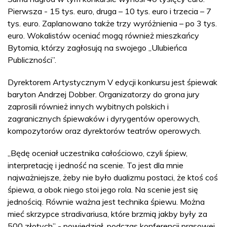
Pierwsza - 15 tys. euro, druga – 10 tys. euro i trzecia – 7
tys. euro. Zaplanowano także trzy wyróżnienia – po 3 tys.
euro. Wokalistów oceniać mogą również mieszkańcy
Bytomia, którzy zagłosują na swojego „Ulubieńca
Publiczności”.
Dyrektorem Artystycznym V edycji konkursu jest śpiewak
baryton Andrzej Dobber. Organizatorzy do grona jury
zaprosili również innych wybitnych polskich i
zagranicznych śpiewaków i dyrygentów operowych,
kompozytorów oraz dyrektorów teatrów operowych.
„Będę oceniał uczestnika całościowo, czyli śpiew,
interpretację i jedność na scenie. To jest dla mnie
najważniejsze, żeby nie było dualizmu postaci, że ktoś coś
śpiewa, a obok niego stoi jego rola. Na scenie jest się
jednością. Równie ważna jest technika śpiewu. Można
mieć skrzypce stradivariusa, które brzmią jakby były za
500 złotych” - powiedział, podczas konferencji prasowej