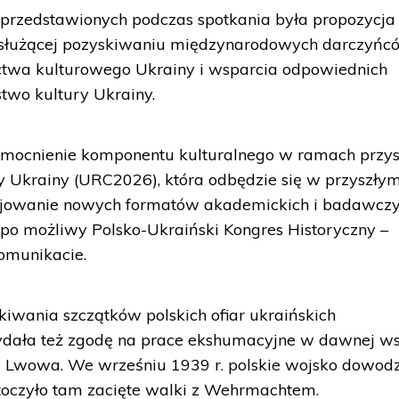
 przedstawionych podczas spotkania była propozycja
y służącej pozyskiwaniu międzynarodowych darczyńc
ictwa kulturowego Ukrainy i wsparcia odpowiednich
rstwo kultury Ukrainy.
mocnienie komponentu kulturalnego w ramach przys
y Ukrainy (URC2026), która odbędzie się w przyszły
icjowanie nowych formatów akademickich i badawczy
i po możliwy Polsko-Ukraiński Kongres Historyczny –
komunikacie.
kiwania szczątków polskich ofiar ukraińskich
ydała też zgodę na prace ekshumacyjne w dawnej ws
ta Lwowa. We wrześniu 1939 r. polskie wojsko dowod
toczyło tam zacięte walki z Wehrmachtem.