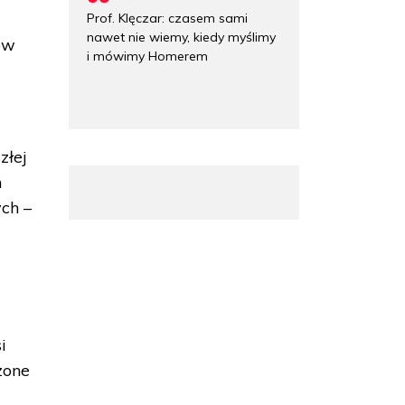
Prof. Klęczar: czasem sami
nawet nie wiemy, kiedy myślimy
ów
i mówimy Homerem
złej
m
ch –
i
zone