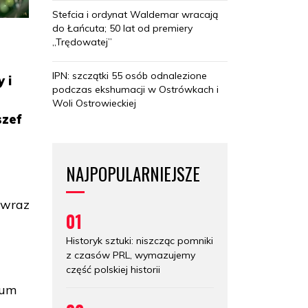
Stefcia i ordynat Waldemar wracają
do Łańcuta; 50 lat od premiery
„Trędowatej”
IPN: szczątki 55 osób odnalezione
 i
podczas ekshumacji w Ostrówkach i
Woli Ostrowieckiej
szef
NAJPOPULARNIEJSZE
j wraz
01
Historyk sztuki: niszcząc pomniki
z czasów PRL, wymazujemy
część polskiej historii
ium