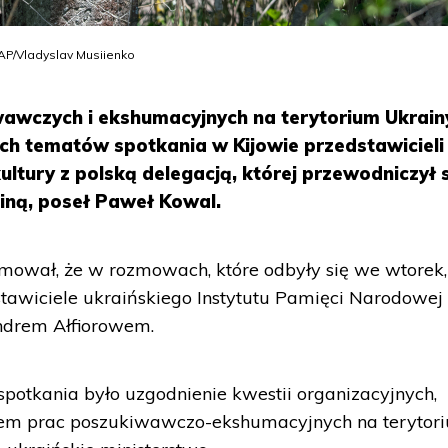
PAP/Vladyslav Musiienko
wawczych i ekshumacyjnych na terytorium Ukrainy
ych tematów spotkania w Kijowie przedstawicieli
ultury z polską delegacją, której przewodniczył 
iną, poseł Paweł Kowal.
rmował, że w rozmowach, które odbyły się we wtorek,
dstawiciele ukraińskiego Instytutu Pamięci Narodowe
ndrem Ałfiorowem.
otkania było uzgodnienie kwestii organizacyjnych,
em prac poszukiwawczo-ekshumacyjnych na terytor