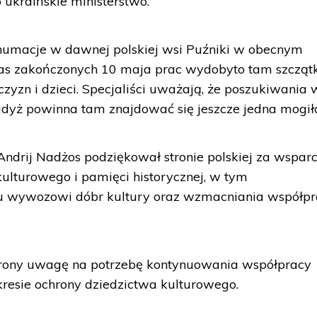
o ukraińskie ministerstwo.
shumacje w dawnej polskiej wsi Puźniki w obecnym
as zakończonych 10 maja prac wydobyto tam szczątk
czyzn i dzieci. Specjaliści uważają, że poszukiwania
gdyż powinna tam znajdować się jeszcze jedna mogił
Andrij Nadżos podziękował stronie polskiej za wspar
kulturowego i pamięci historycznej, w tym
mu wywozowi dóbr kultury oraz wzmacniania współp
strony uwagę na potrzebę kontynuowania współpracy
resie ochrony dziedzictwa kulturowego.