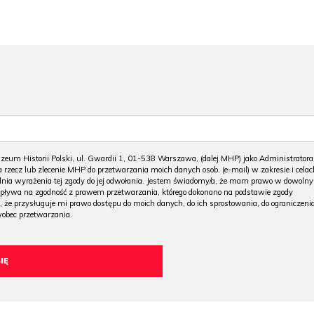
m Historii Polski, ul. Gwardii 1, 01-538 Warszawa, (dalej MHP) jako Administratora
 rzecz lub zlecenie MHP do przetwarzania moich danych osob. (e-mail) w zakresie i celac
 dnia wyrażenia tej zgody do jej odwołania. Jestem świadomy/a, że mam prawo w dowoln
wpływa na zgodność z prawem przetwarzania, którego dokonano na podstawie zgody
, że przysługuje mi prawo dostępu do moich danych, do ich sprostowania, do ograniczeni
wobec przetwarzania.