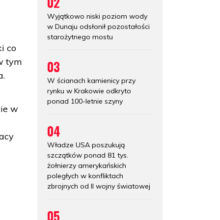
02
Wyjątkowo niski poziom wody
w Dunaju odsłonił pozostałości
starożytnego mostu
i co
 w tym
03
a.
W ścianach kamienicy przy
rynku w Krakowie odkryto
ponad 100-letnie szyny
cie w
04
racy
Władze USA poszukują
szczątków ponad 81 tys.
żołnierzy amerykańskich
poległych w konfliktach
zbrojnych od II wojny światowej
05