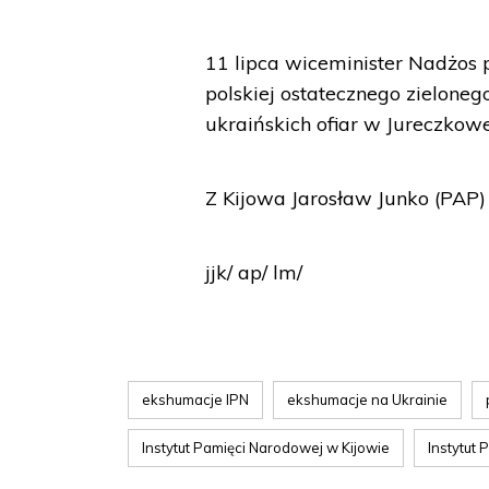
11 lipca wiceminister Nadżos 
polskiej ostatecznego zielone
ukraińskich ofiar w Jureczkow
Z Kijowa Jarosław Junko (PAP)
jjk/ ap/ lm/
ekshumacje IPN
ekshumacje na Ukrainie
Instytut Pamięci Narodowej w Kijowie
Instytut