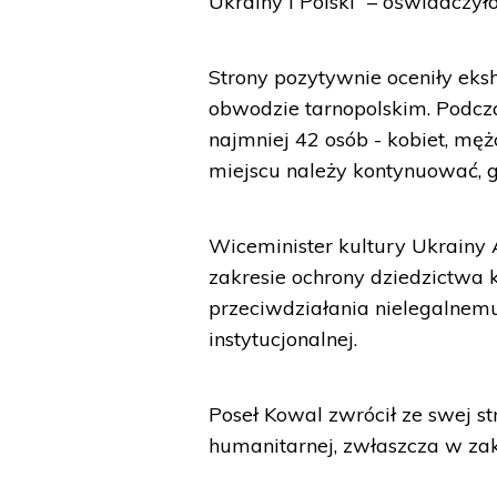
Ukrainy i Polski” – oświadczył
Strony pozytywnie oceniły ek
obwodzie tarnopolskim. Podcz
najmniej 42 osób - kobiet, męż
miejscu należy kontynuować, 
Wiceminister kultury Ukrainy 
zakresie ochrony dziedzictwa 
przeciwdziałania nielegalne
instytucjonalnej.
Poseł Kowal zwrócił ze swej 
humanitarnej, zwłaszcza w zak