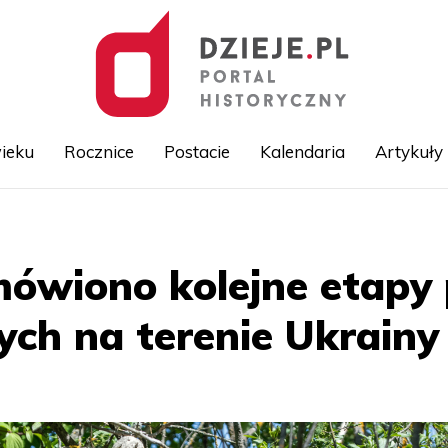
ieku
Rocznice
Postacie
Kalendaria
Artykuły
Przejdź
do
treści
ówiono kolejne etapy 
ch na terenie Ukrainy 