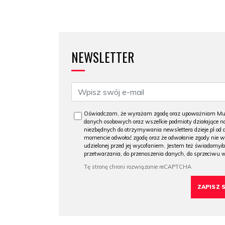
NEWSLETTER
Oświadczam, że wyrażam zgodę oraz upoważniam Muzeu
danych osobowych oraz wszelkie podmioty działające na
niezbędnych do otrzymywania newslettera dzieje.pl od
momencie odwołać zgodę oraz że odwołanie zgody nie 
udzielonej przed jej wycofaniem. Jestem też świadomy/a
przetwarzania, do przenoszenia danych, do sprzeciwu 