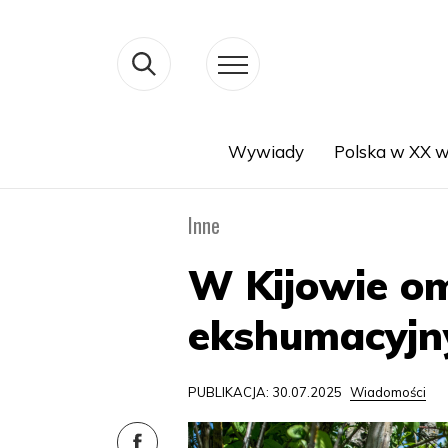
Wywiady
Polska w XX w
Search
Inne
W Kijowie om
ekshumacyjny
PUBLIKACJA: 30.07.2025
Wiadomości