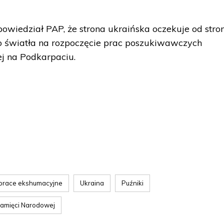
powiedział PAP, że strona ukraińska oczekuje od stro
go światła na rozpoczęcie prac poszukiwawczych
ej na Podkarpaciu.
prace ekshumacyjne
Ukraina
Puźniki
 Pamięci Narodowej