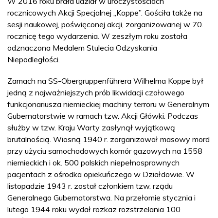
W 2016 roku brała udział w uroczystościach
rocznicowych Akcji Specjalnej „Koppe”. Gościła także na
sesji naukowej, poświęconej akcji, zorganizowanej w 70.
rocznicę tego wydarzenia. W zeszłym roku została
odznaczona Medalem Stulecia Odzyskania
Niepodległości.
Zamach na SS-Obergruppenführera Wilhelma Koppe był
jedną z najważniejszych prób likwidacji czołowego
funkcjonariusza niemieckiej machiny terroru w Generalnym
Gubernatorstwie w ramach tzw. Akcji Główki. Podczas
służby w tzw. Kraju Warty zasłynął wyjątkową
brutalnością. Wiosną 1940 r. zorganizował masowy mord
przy użyciu samochodowych komór gazowych na 1558
niemieckich i ok. 500 polskich niepełnosprawnych
pacjentach z ośrodka opiekuńczego w Działdowie. W
listopadzie 1943 r. został członkiem tzw. rządu
Generalnego Gubernatorstwa. Na przełomie stycznia i
lutego 1944 roku wydał rozkaz rozstrzelania 100