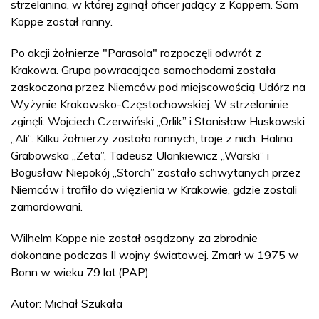
strzelanina, w której zginął oficer jadący z Koppem. Sam
Koppe został ranny.
Po akcji żołnierze "Parasola" rozpoczęli odwrót z
Krakowa. Grupa powracająca samochodami została
zaskoczona przez Niemców pod miejscowością Udórz na
Wyżynie Krakowsko-Częstochowskiej. W strzelaninie
zginęli: Wojciech Czerwiński „Orlik” i Stanisław Huskowski
„Ali”. Kilku żołnierzy zostało rannych, troje z nich: Halina
Grabowska „Zeta”, Tadeusz Ulankiewicz „Warski” i
Bogusław Niepokój „Storch” zostało schwytanych przez
Niemców i trafiło do więzienia w Krakowie, gdzie zostali
zamordowani.
Wilhelm Koppe nie został osądzony za zbrodnie
dokonane podczas II wojny światowej. Zmarł w 1975 w
Bonn w wieku 79 lat.(PAP)
Autor: Michał Szukała