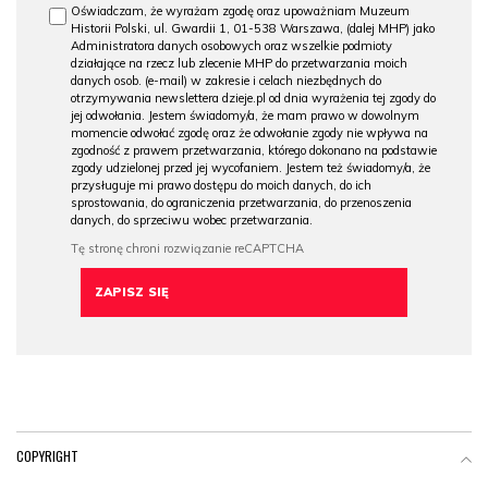
Oświadczam, że wyrażam zgodę oraz upoważniam Muzeum
Historii Polski, ul. Gwardii 1, 01-538 Warszawa, (dalej MHP) jako
Administratora danych osobowych oraz wszelkie podmioty
działające na rzecz lub zlecenie MHP do przetwarzania moich
danych osob. (e-mail) w zakresie i celach niezbędnych do
otrzymywania newslettera dzieje.pl od dnia wyrażenia tej zgody do
jej odwołania. Jestem świadomy/a, że mam prawo w dowolnym
momencie odwołać zgodę oraz że odwołanie zgody nie wpływa na
zgodność z prawem przetwarzania, którego dokonano na podstawie
zgody udzielonej przed jej wycofaniem. Jestem też świadomy/a, że
przysługuje mi prawo dostępu do moich danych, do ich
sprostowania, do ograniczenia przetwarzania, do przenoszenia
danych, do sprzeciwu wobec przetwarzania.
COPYRIGHT