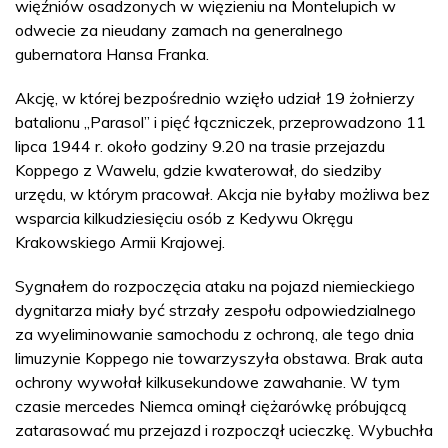
więźniów osadzonych w więzieniu na Montelupich w
odwecie za nieudany zamach na generalnego
gubernatora Hansa Franka.
Akcję, w której bezpośrednio wzięło udział 19 żołnierzy
batalionu „Parasol” i pięć łączniczek, przeprowadzono 11
lipca 1944 r. około godziny 9.20 na trasie przejazdu
Koppego z Wawelu, gdzie kwaterował, do siedziby
urzędu, w którym pracował. Akcja nie byłaby możliwa bez
wsparcia kilkudziesięciu osób z Kedywu Okręgu
Krakowskiego Armii Krajowej.
Sygnałem do rozpoczęcia ataku na pojazd niemieckiego
dygnitarza miały być strzały zespołu odpowiedzialnego
za wyeliminowanie samochodu z ochroną, ale tego dnia
limuzynie Koppego nie towarzyszyła obstawa. Brak auta
ochrony wywołał kilkusekundowe zawahanie. W tym
czasie mercedes Niemca ominął ciężarówkę próbującą
zatarasować mu przejazd i rozpoczął ucieczkę. Wybuchła