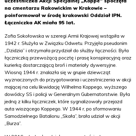
uczestniczka Akcji Specjalnej „Koppe” spoczęła
na cmentarzu Rakowickim w Krakowie –
poinformował w środę krakowski Oddział IPN.
Łączniczka AK miała 95 lat.
Zofia Sokołowska w szeregi Armii Krajowej wstąpiła w
1942 r. Służyła w Związku Odwetu. Przyjęła pseudonim
„Dzidzia” i otrzymała przydział do służby łączności. Była
łączniczką przewożącą pocztę i prasę konspiracyjną oraz
kurierką dostarczającą broń i materiały dywersyjne.
Wiosną 1944 r. znalazła się w grupie dziewcząt
wyznaczonych do przygotowania i uczestniczenia w akcji
mającej na celu likwidację Wilhelma Koppego, wyższego
dowódcy SS i policji w Generalnym Gubernatorstwie. Była
jedną z kilku łączniczek, które sygnalizowały przejazd
auta wiozącego Koppego. W 1944 r, po sformowaniu
Samodzielnego Batalionu „Skała”, brała udział w akcji
„Burza”.