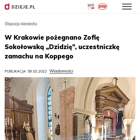
Okupacja niemiecka
Przejdź
do
W Krakowie pożegnano Zofię
treści
Sokołowską „Dzidzię”, uczestniczkę
zamachu na Koppego
Wiadomości
PUBLIKACJA: 09.02.2022