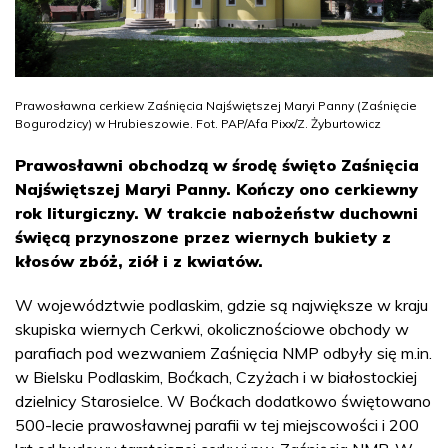
Prawosławna cerkiew Zaśnięcia Najświętszej Maryi Panny (Zaśnięcie
Bogurodzicy) w Hrubieszowie. Fot. PAP/Afa Pixx/Z. Żyburtowicz
Prawosławni obchodzą w środę święto Zaśnięcia
Najświętszej Maryi Panny. Kończy ono cerkiewny
rok liturgiczny. W trakcie nabożeństw duchowni
święcą przynoszone przez wiernych bukiety z
kłosów zbóż, ziół i z kwiatów.
W województwie podlaskim, gdzie są największe w kraju
skupiska wiernych Cerkwi, okolicznościowe obchody w
parafiach pod wezwaniem Zaśnięcia NMP odbyły się m.in.
w Bielsku Podlaskim, Boćkach, Czyżach i w białostockiej
dzielnicy Starosielce. W Boćkach dodatkowo świętowano
500-lecie prawosławnej parafii w tej miejscowości i 200