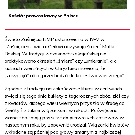
Kościół prawosławny w Polsce
Święto Zaśnięcia NMP ustanowiono w IV-V w.
„Zaśnięciem” wierni Cerkwi nazywają śmierć Matki
Boskiej. W tradycji wczesnochrześcijańskiej nie
praktykowano określeń „śmierć” czy „umieranie”, a o
ludziach wierzących w Chrystusa mówiono, że
„zasypiają” albo „przechodzą do królestwa wiecznego”.
Zgodnie z tradycją na zakończenie liturgii w cerkwiach
święci się tego dnia bukiety z tegorocznych zbóż, ziół czy
z kwiatów, dlatego wielu wiernych przyszło w środę do
świątyń z takimi wiązankami w rękach. Poświęcone
ziarna zbóż mają posłużyć do pierwszych zasiewów w
następnym roku, by zapewnić urodzaj. Wiązanki kwiatów
wkładane są później pod głowy zmarłym z najbliższej