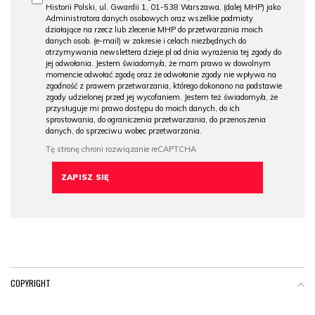
Historii Polski, ul. Gwardii 1, 01-538 Warszawa, (dalej MHP) jako
Administratora danych osobowych oraz wszelkie podmioty
działające na rzecz lub zlecenie MHP do przetwarzania moich
danych osob. (e-mail) w zakresie i celach niezbędnych do
otrzymywania newslettera dzieje.pl od dnia wyrażenia tej zgody do
jej odwołania. Jestem świadomy/a, że mam prawo w dowolnym
momencie odwołać zgodę oraz że odwołanie zgody nie wpływa na
zgodność z prawem przetwarzania, którego dokonano na podstawie
zgody udzielonej przed jej wycofaniem. Jestem też świadomy/a, że
przysługuje mi prawo dostępu do moich danych, do ich
sprostowania, do ograniczenia przetwarzania, do przenoszenia
danych, do sprzeciwu wobec przetwarzania.
COPYRIGHT