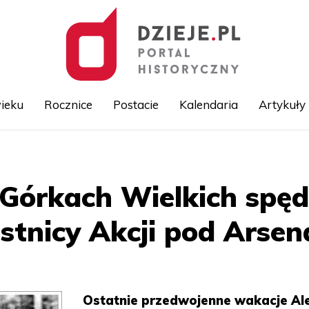
ieku
Rocznice
Postacie
Kalendaria
Artykuły
Przejdź
do
treści
Górkach Wielkich spędz
stnicy Akcji pod Arse
Ostatnie przedwojenne wakacje Al