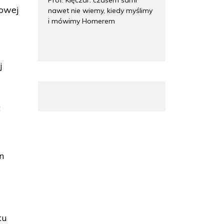
mowej
nawet nie wiemy, kiedy myślimy
i mówimy Homerem
j
:
n
ku