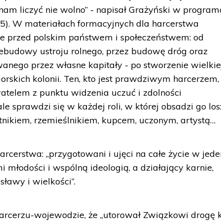
am liczyć nie wolno” - napisał Grażyński w progra
5). W materiałach formacyjnych dla harcerstwa
ące przed polskim państwem i społeczeństwem: od
zebudowy ustroju rolnego, przez budowę dróg oraz
anego przez własne kapitały - po stworzenie wielkie
orskich kolonii. Ten, kto jest prawdziwym harcerzem,
atelem z punktu widzenia uczuć i zdolności
e sprawdzi się w każdej roli, w której obsadzi go los
tnikiem, rzemieślnikiem, kupcem, uczonym, artystą…
rcerstwa: „przygotowani i ujęci na całe życie w jede
 młodości i wspólną ideologią, a działający karnie,
ławy i wielkości”.
harcerzu-wojewodzie, że „utorował Związkowi drogę 