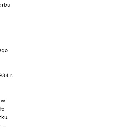
karbu
ego
34 r.
a w
ło
zku.
+ –