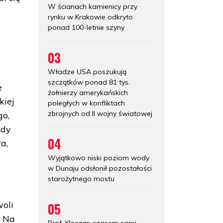
W ścianach kamienicy przy
rynku w Krakowie odkryto
ponad 100-letnie szyny
03
Władze USA poszukują
szczątków ponad 81 tys.
e
żołnierzy amerykańskich
kiej
poległych w konfliktach
zbrojnych od II wojny światowej
go,
ody
04
wa,
Wyjątkowo niski poziom wody
w Dunaju odsłonił pozostałości
starożytnego mostu
woli
05
. Na
Prof. Klęczar: czasem sami