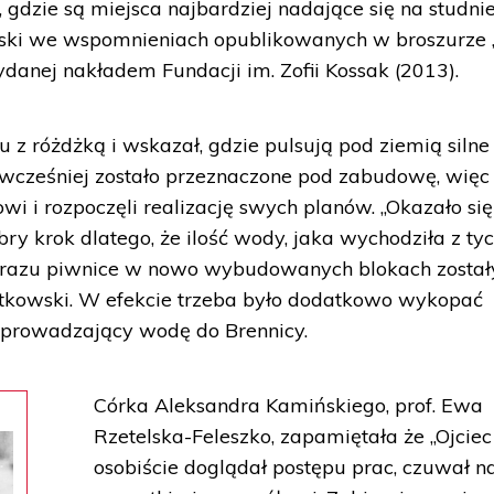
, gdzie są miejsca najbardziej nadające się na studnie
wski we wspomnieniach opublikowanych w broszurze
anej nakładem Fundacji im. Zofii Kossak (2013).
u z różdżką i wskazał, gdzie pulsują pod ziemią silne
sc wcześniej zostało przeznaczone pod zabudowę, więc
owi i rozpoczęli realizację swych planów. „Okazało się
bry krok dlatego, że ilość wody, jaka wychodziła z ty
od razu piwnice w nowo wybudowanych blokach został
tkowski. W efekcie trzeba było dodatkowo wykopać
dprowadzający wodę do Brennicy.
Córka Aleksandra Kamińskiego, prof. Ewa
Rzetelska-Feleszko, zapamiętała że „Ojciec
osobiście doglądał postępu prac, czuwał n