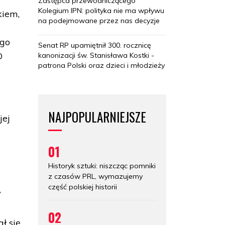
Zastępca przewodniczącego
Kolegium IPN: polityka nie ma wpływu
kiem,
na podejmowane przez nas decyzje
ego
Senat RP upamiętnił 300. rocznicę
O
kanonizacji św. Stanisława Kostki -
patrona Polski oraz dzieci i młodzieży
NAJPOPULARNIEJSZE
jej
01
Historyk sztuki: niszcząc pomniki
z czasów PRL, wymazujemy
część polskiej historii
W
02
ł się