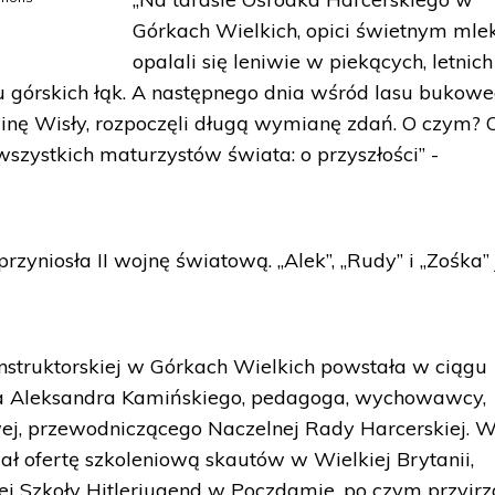
Górkach Wielkich, opici świetnym mle
opalali się leniwie w piekących, letnich
u górskich łąk. A następnego dnia wśród lasu bukow
inę Wisły, rozpoczęli długą wymianę zdań. O czym? 
szystkich maturzystów świata: o przyszłości” -
przyniosła II wojnę światową. „Alek”, „Rudy” i „Zośka” 
Instruktorskiej w Górkach Wielkich powstała w ciągu
za Aleksandra Kamińskiego, pedagoga, wychowawcy,
j, przewodniczącego Naczelnej Rady Harcerskiej. 
ał ofertę szkoleniową skautów w Wielkiej Brytanii,
lnej Szkoły Hitlerjugend w Poczdamie, po czym przyjrza