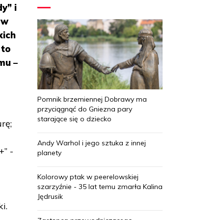
y” i
 w
kich
 to
mu –
Pomnik brzemiennej Dobrawy ma
przyciągnąć do Gniezna pary
starające się o dziecko
rę;
Andy Warhol i jego sztuka z innej
+” -
planety
Kolorowy ptak w peerelowskiej
szarzyźnie - 35 lat temu zmarła Kalina
Jędrusik
i.