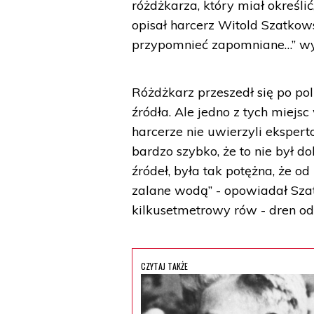
różdżkarza, który miał określić
opisał harcerz Witold Szatko
przypomnieć zapomniane…” wyd
Różdżkarz przeszedł się po pol
źródła. Ale jedno z tych miej
harcerze nie uwierzyli ekspert
bardzo szybko, że to nie był do
źródeł, była tak potężna, że 
zalane wodą” - opowiadał Sza
kilkusetmetrowy rów - dren o
CZYTAJ TAKŻE