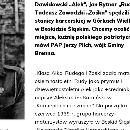
Dawidowski „Alek”, Jan Bytnar „Rud
Tadeusz Zawadzki „Zośka” spędzili
stanicy harcerskiej w Górkach Wiel
w Beskidzie Śląskim. Chcemy ocalić
miejsce, kuźnię polskiego patriotyz
mówi PAP Jerzy Pilch, wójt Gminy
Brenna.
„Klasa Alka, Rudego i Zośki zdała matu
osiemnastoletni Rudy jako prymus i
dziewiętnastoletni Alek jako +średniak
napisał Aleksander Kamiński w
„Kamieniach na szaniec”. Na początku
czerwca 1939 r., grupa harcerzy-
maturzystów wyruszyła w Beskid Śląsk
„Na tarasie Ośrodka Harcerskiego w
mmons