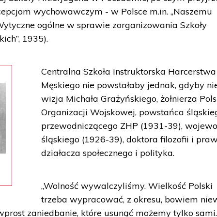
oncepcjom wychowawczym - w Polsce m.in. „Naszemu
Wytyczne ogólne w sprawie zorganizowania Szkoły
ich”, 1935).
Centralna Szkoła Instruktorska Harcerstwa
Męskiego nie powstałaby jednak, gdyby ni
wizja Michała Grażyńskiego, żołnierza Pols
Organizacji Wojskowej, powstańca śląskie
przewodniczącego ZHP (1931-39), wojew
śląskiego (1926-39), doktora filozofii i pra
działacza społecznego i polityka.
„Wolność wywalczyliśmy. Wielkość Polski
trzeba wypracować, z okresu, bowiem nie
prost zaniedbanie, które usunąć możemy tylko sami