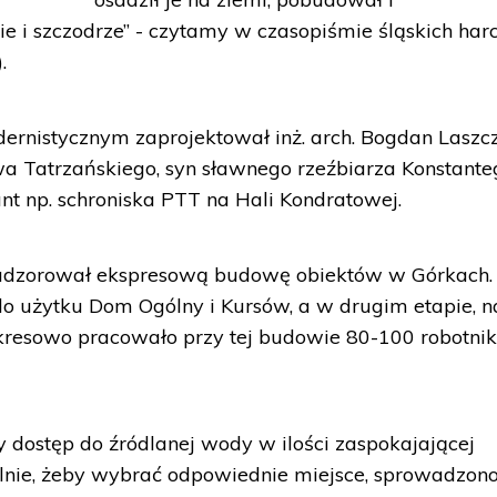
 i szczodrze” - czytamy w czasopiśmie śląskich har
.
ernistycznym zaprojektował inż. arch. Bogdan Laszc
a Tatrzańskiego, syn sławnego rzeźbiarza Konstante
tant np. schroniska PTT na Hali Kondratowej.
adzorował ekspresową budowę obiektów w Górkach
o użytku Dom Ogólny i Kursów, a w drugim etapie, n
Okresowo pracowało przy tej budowie 80-100 robotni
y dostęp do źródlanej wody w ilości zaspokajającej
jalnie, żeby wybrać odpowiednie miejsce, sprowadzon