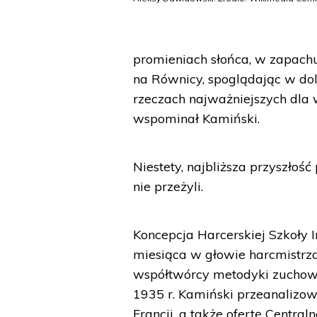
promieniach słońca, w zapach
na Równicy, spoglądając w dol
rzeczach najważniejszych dla w
wspominał Kamiński.
Niestety, najbliższa przyszłość 
nie przeżyli.
Koncepcja Harcerskiej Szkoły 
miesiąca w głowie harcmistr
współtwórcy metodyki zuchowe
1935 r. Kamiński przeanalizow
Francji, a także ofertę Centra