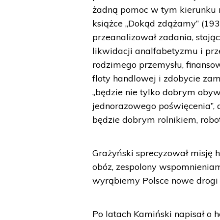
żadną pomoc w tym kierunku n
książce „Dokąd zdążamy” (193
przeanalizował zadania, stoj
likwidacji analfabetyzmu i pr
rodzimego przemysłu, finansow
floty handlowej i zdobycie zam
„będzie nie tylko dobrym obyw
jednorazowego poświęcenia”, al
będzie dobrym rolnikiem, robo
Grażyński sprecyzował misję ha
obóz, zespolony wspomnieniami
wyrąbiemy Polsce nowe drogi s
Po latach Kamiński napisał o 