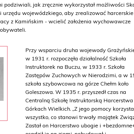
ni podziwiali, jak zręcznie wykorzystał możliwości S
i urzędu wojewódzkiego, aby zrealizować harcerskie
łpracy z Kamińskim - wcielić założenia wychowawcze
obywateli.
Przy wsparciu druha wojewody Grażyński
w 1931 r. rozpoczęła działalność Szkoła
Instruktorek na Buczu, w 1933 r. Szkoła
Zastępów Zuchowych w Nierodzimi, a w 19
szkoła szybowcowa na górze Chełm koło
Goleszowa. W 1935 r. przyszedł czas na
Centralną Szkołę Instruktorską Harcerstw
Górkach Wielkich. „Z jego pomocy korzysta
wszystko, co stanowi trwały majątek Zwią
Zastał on Harcerstwo ubogie i +bezdomne
osadził je na ziemi, pobudował i