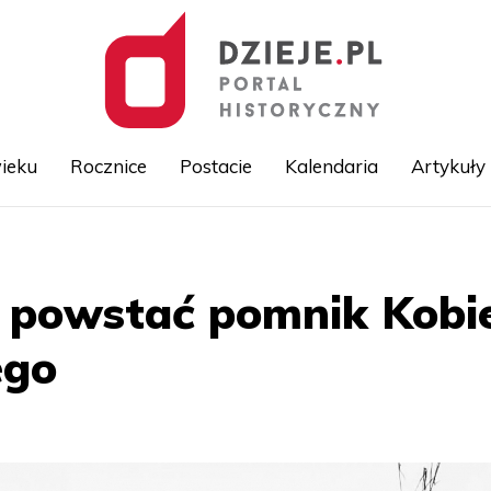
ieku
Rocznice
Postacie
Kalendaria
Artykuły
Przejdź
do
treści
a powstać pomnik Kob
ego