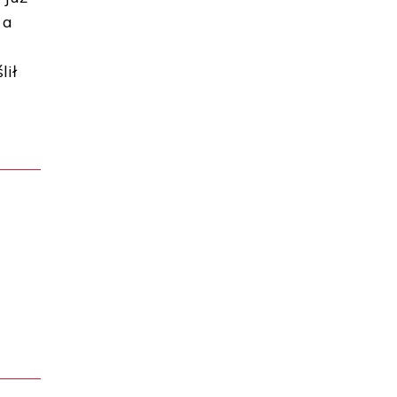
 a
lił