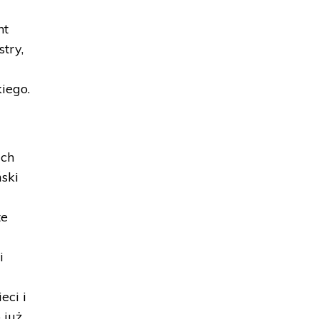
nt
stry,
iego.
ach
ski
te
i
eci i
 już