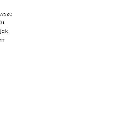
awsze
iu
jak
em