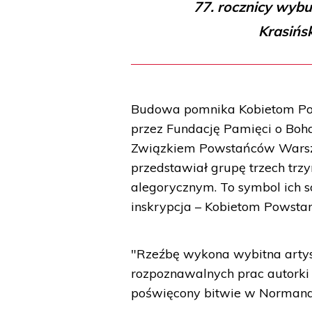
77. rocznicy wyb
Krasińs
Budowa pomnika Kobietom Pow
przez Fundację Pamięci o Bo
Związkiem Powstańców Warsza
przedstawiał grupę trzech trz
alegorycznym. To symbol ich s
inskrypcja – Kobietom Powsta
"Rzeźbę wykona wybitna artys
rozpoznawalnych prac autorki 
poświęcony bitwie w Normandi