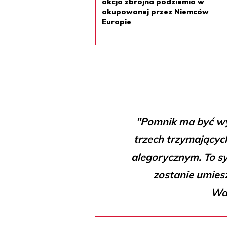
akcja zbrojna podziemia w
okupowanej przez Niemców
Europie
"Pomnik ma być wy
trzech trzymającyc
alegorycznym. To sy
zostanie umies
Wa