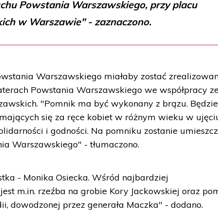
uchu Powstania Warszawskiego, przy placu
kich w Warszawie" - zaznaczono.
stania Warszawskiego miałaby zostać zrealizowa
haterach Powstania Warszawskiego we współpracy z
wskich. "Pomnik ma być wykonany z brązu. Będzi
ymających się za ręce kobiet w różnym wieku w ujęci
olidarności i godności. Na pomniku zostanie umieszc
nia Warszawskiego" - tłumaczono.
tka - Monika Osiecka. Wśród najbardziej
jest m.in. rzeźba na grobie Kory Jackowskiej oraz po
i, dowodzonej przez generała Maczka" - dodano.