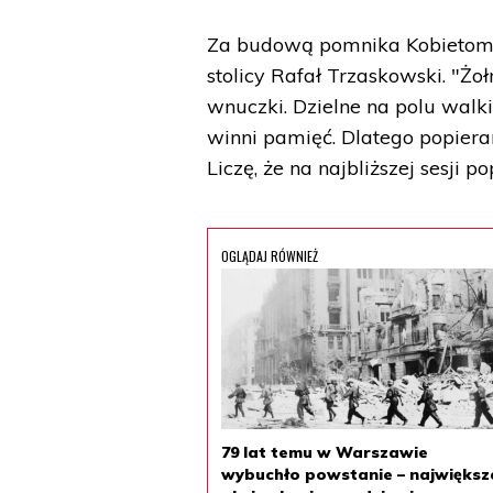
Za budową pomnika Kobietom 
stolicy Rafał Trzaskowski. "Żołni
wnuczki. Dzielne na polu walk
winni pamięć. Dlatego popie
Liczę, że na najbliższej sesji 
OGLĄDAJ RÓWNIEŻ
79 lat temu w Warszawie
wybuchło powstanie – największ