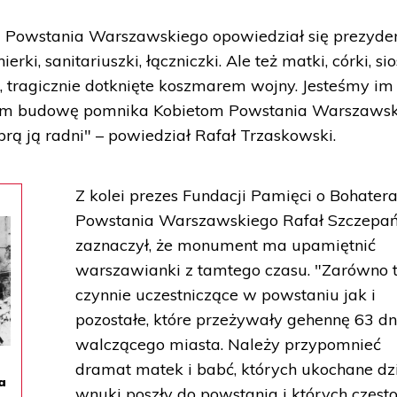
Powstania Warszawskiego opowiedział się prezyde
erki, sanitariuszki, łączniczki. Ale też matki, córki, sio
i, tragicznie dotknięte koszmarem wojny. Jesteśmy im
ram budowę pomnika Kobietom Powstania Warszawsk
poprą ją radni" – powiedział Rafał Trzaskowski.
Z kolei prezes Fundacji Pamięci o Bohater
Powstania Warszawskiego Rafał Szczepań
zaznaczył, że monument ma upamiętnić
warszawianki z tamtego czasu. "Zarówno 
czynnie uczestniczące w powstaniu jak i
pozostałe, które przeżywały gehennę 63 dn
walczącego miasta. Należy przypomnieć
dramat matek i babć, których ukochane dzi
a
wnuki poszły do powstania i których często