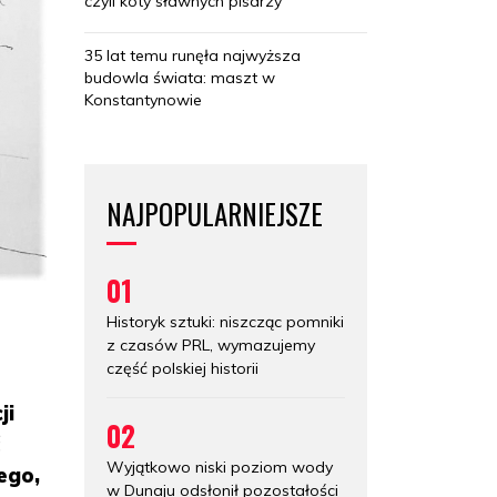
czyli koty sławnych pisarzy
35 lat temu runęła najwyższa
budowla świata: maszt w
Konstantynowie
NAJPOPULARNIEJSZE
01
Historyk sztuki: niszcząc pomniki
z czasów PRL, wymazujemy
część polskiej historii
ji
02
ć
Wyjątkowo niski poziom wody
ego,
w Dunaju odsłonił pozostałości