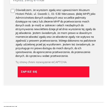
Oświadczam, że wyrażam zgodę oraz upoważniam Muzeum
Historii Polski, ul. Gwardii 1, 01-538 Warszawa, (dalej MHP) jako
Administratora danych osobowych oraz wszelkie podmioty
działające na rzecz lub zlecenie MHP do przetwarzania moich
danych osob. (e-mail) w zakresie i celach niezbędnych do
otrzymywania newslettera dzieje.pl od dnia wyrażenia tej zgody do
jej odwołania. Jestem świadomy/a, że mam prawo w dowolnym
momencie odwołać zgodę oraz że odwołanie zgody nie wpływa na
zgodność z prawem przetwarzania, którego dokonano na podstawie
zgody udzielonej przed jej wycofaniem. Jestem też świadomy/a, że
przysługuje mi prawo dostępu do moich danych, do ich
sprostowania, do ograniczenia przetwarzania, do przenoszenia
danych, do sprzeciwu wobec przetwarzania.