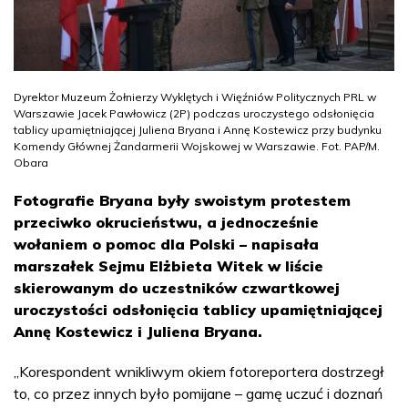
Dyrektor Muzeum Żołnierzy Wyklętych i Więźniów Politycznych PRL w
Warszawie Jacek Pawłowicz (2P) podczas uroczystego odsłonięcia
tablicy upamiętniającej Juliena Bryana i Annę Kostewicz przy budynku
Komendy Głównej Żandarmerii Wojskowej w Warszawie. Fot. PAP/M.
Obara
Fotografie Bryana były swoistym protestem
przeciwko okrucieństwu, a jednocześnie
wołaniem o pomoc dla Polski – napisała
marszałek Sejmu Elżbieta Witek w liście
skierowanym do uczestników czwartkowej
uroczystości odsłonięcia tablicy upamiętniającej
Annę Kostewicz i Juliena Bryana.
„Korespondent wnikliwym okiem fotoreportera dostrzegł
to, co przez innych było pomijane – gamę uczuć i doznań