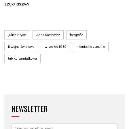
szuk/ aszw/
Julien Bryan
Anna Kostewicz
fotografie
II wojna światowa
wrzesień 1939
niemieckie zbrodnie
tablica pamiątkowa
NEWSLETTER