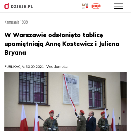
Kampania 1939
Przejdź
do
W Warszawie odsłonięto tablicę
treści
upamiętniają Annę Kostewicz i Juliena
Bryana
Wiadomości
PUBLIKACJA: 30.09.2021