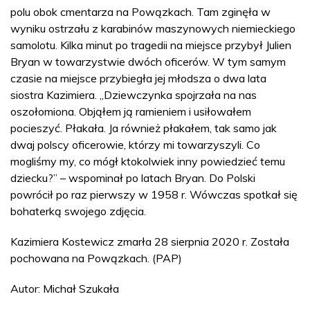
polu obok cmentarza na Powązkach. Tam zginęła w
wyniku ostrzału z karabinów maszynowych niemieckiego
samolotu. Kilka minut po tragedii na miejsce przybył Julien
Bryan w towarzystwie dwóch oficerów. W tym samym
czasie na miejsce przybiegła jej młodsza o dwa lata
siostra Kazimiera. „Dziewczynka spojrzała na nas
oszołomiona. Objąłem ją ramieniem i usiłowałem
pocieszyć. Płakała. Ja również płakałem, tak samo jak
dwaj polscy oficerowie, którzy mi towarzyszyli. Co
mogliśmy my, co mógł ktokolwiek inny powiedzieć temu
dziecku?” – wspominał po latach Bryan. Do Polski
powrócił po raz pierwszy w 1958 r. Wówczas spotkał się
bohaterką swojego zdjęcia.
Kazimiera Kostewicz zmarła 28 sierpnia 2020 r. Została
pochowana na Powązkach. (PAP)
Autor: Michał Szukała