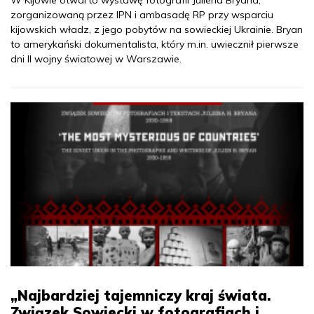
W Kijowie otwarto wystawę fotografii Juliena Bryana,
zorganizowaną przez IPN i ambasadę RP przy wsparciu
kijowskich władz, z jego pobytów na sowieckiej Ukrainie. Bryan
to amerykański dokumentalista, który m.in. uwiecznił pierwsze
dni II wojny światowej w Warszawie.
„Najbardziej tajemniczy kraj świata.
Związek Sowiecki w fotografiach i