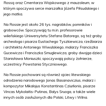
Rossą oraz Cmentarza Wojskowego z mauzoleum, w
którym spoczywa serce marszałka Józefa Piłsudskiego i
jego matka.
Na Rossie jest około 26 tys. nagrobków, pomników i
grobowców. Spoczywają tu m.in. profesorowie
wileńskiego Uniwersytetu Stefana Batorego, są też groby
archeologa i pisarza Eustachego Tyszkiewicza, rzeźbiarza
i architekta Antoniego Wiwulskiego, malarzy Franciszka
Gucewicza i Franciszka Smuglewicza, groby dwojga dzieci
Stanisława Moniuszki, spoczywają polscy żołnierze,
uczestnicy Powstania Styczniowego.
Na Rossie pochowani są również ojciec litewskiego
odrodzenia narodowego Jonas Basanaviczius, malarz i
kompozytor Mikalojus Konstantinas Cziurlionis, pisarze
Vincas Mykolaitis-Putinas, Balys Sruoga, a także wiele
innych osób zasłużonych dla Polski, Litwy i Wilna.