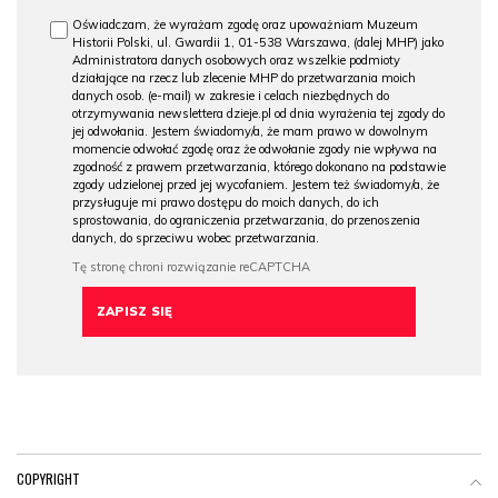
Oświadczam, że wyrażam zgodę oraz upoważniam Muzeum
Historii Polski, ul. Gwardii 1, 01-538 Warszawa, (dalej MHP) jako
Administratora danych osobowych oraz wszelkie podmioty
działające na rzecz lub zlecenie MHP do przetwarzania moich
danych osob. (e-mail) w zakresie i celach niezbędnych do
otrzymywania newslettera dzieje.pl od dnia wyrażenia tej zgody do
jej odwołania. Jestem świadomy/a, że mam prawo w dowolnym
momencie odwołać zgodę oraz że odwołanie zgody nie wpływa na
zgodność z prawem przetwarzania, którego dokonano na podstawie
zgody udzielonej przed jej wycofaniem. Jestem też świadomy/a, że
przysługuje mi prawo dostępu do moich danych, do ich
sprostowania, do ograniczenia przetwarzania, do przenoszenia
danych, do sprzeciwu wobec przetwarzania.
COPYRIGHT