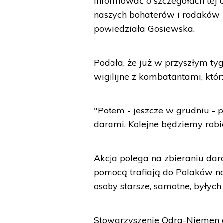
informować o szczegółach tej 
naszych bohaterów i rodaków n
powiedziała Gosiewska.
Podała, że już w przyszłym t
wigilijne z kombatantami, któ
"Potem - jeszcze w grudniu - 
darami. Kolejne będziemy robić
Akcja polega na zbieraniu daró
pomocą trafiają do Polaków na
osoby starsze, samotne, byłych
Stowarzyszenie Odra-Niemen dz