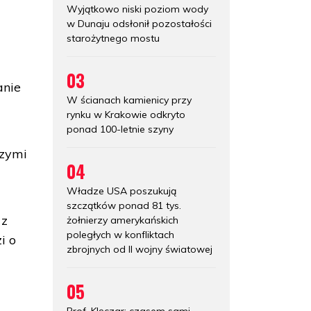
Wyjątkowo niski poziom wody
w Dunaju odsłonił pozostałości
starożytnego mostu
03
anie
W ścianach kamienicy przy
rynku w Krakowie odkryto
ponad 100-letnie szyny
szymi
04
Władze USA poszukują
szczątków ponad 81 tys.
 z
żołnierzy amerykańskich
poległych w konfliktach
i o
zbrojnych od II wojny światowej
05
Prof. Klęczar: czasem sami