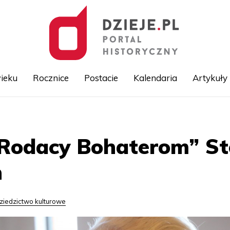
ieku
Rocznice
Postacie
Kalendaria
Artykuły
Przejdź
do
treści
„Rodacy Bohaterom” St
n
ziedzictwo kulturowe