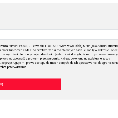
m Historii Polski, ul. Gwardii 1, 01-538 Warszawa, (dalej MHP) jako Administratora
 rzecz lub zlecenie MHP do przetwarzania moich danych osob. (e-mail) w zakresie i celac
 dnia wyrażenia tej zgody do jej odwołania. Jestem świadomy/a, że mam prawo w dowoln
wpływa na zgodność z prawem przetwarzania, którego dokonano na podstawie zgody
, że przysługuje mi prawo dostępu do moich danych, do ich sprostowania, do ograniczeni
wobec przetwarzania.