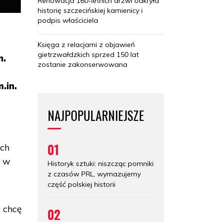
Renowacja 160-letnich drzwi odkryła
historię szczecińskiej kamienicy i
podpis właściciela
Księga z relacjami z objawień
gietrzwałdzkich sprzed 150 lat
n.
zostanie zakonserwowana
e
.in.
NAJPOPULARNIEJSZE
01
ach
. w
Historyk sztuki: niszcząc pomniki
z czasów PRL, wymazujemy
część polskiej historii
e chcę
02