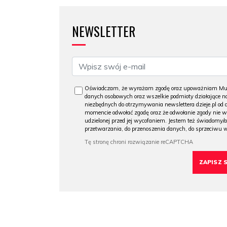
NEWSLETTER
Oświadczam, że wyrażam zgodę oraz upoważniam Muzeu
danych osobowych oraz wszelkie podmioty działające na
niezbędnych do otrzymywania newslettera dzieje.pl od
momencie odwołać zgodę oraz że odwołanie zgody nie 
udzielonej przed jej wycofaniem. Jestem też świadomy/a
przetwarzania, do przenoszenia danych, do sprzeciwu 