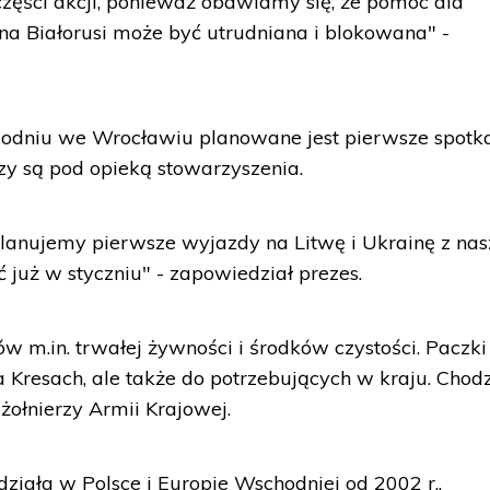
części akcji, ponieważ obawiamy się, że pomoc dla
a Białorusi może być utrudniana i blokowana" -
ygodniu we Wrocławiu planowane jest pierwsze spotk
rzy są pod opieką stowarzyszenia.
planujemy pierwsze wyjazdy na Litwę i Ukrainę z na
 już w styczniu" - zapowiedział prezes.
w m.in. trwałej żywności i środków czystości. Paczki
 Kresach, ale także do potrzebujących w kraju. Chodz
 żołnierzy Armii Krajowej.
iała w Polsce i Europie Wschodniej od 2002 r..