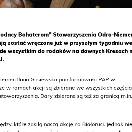
 „Rodacy Bohaterom” Stowarzyszenia Odra-Nieme
ają zostać wręczone już w przyszłym tygodniu w
ede wszystkim do rodaków na dawnych Kresach m
i.
Niemen Ilona Gosiewska poinformowała PAP w
dze w ramach akcji są zbierane we wszystkich części
 stowarzyszenia. Dary zbierane są też za granicą m.in
dzy, które zasilą naszą akcję na Białorusi. Jednak ni