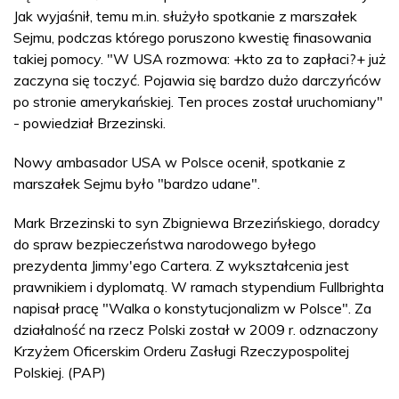
Jak wyjaśnił, temu m.in. służyło spotkanie z marszałek
Sejmu, podczas którego poruszono kwestię finasowania
takiej pomocy. "W USA rozmowa: +kto za to zapłaci?+ już
zaczyna się toczyć. Pojawia się bardzo dużo darczyńców
po stronie amerykańskiej. Ten proces został uruchomiany"
- powiedział Brzezinski.
Nowy ambasador USA w Polsce ocenił, spotkanie z
marszałek Sejmu było "bardzo udane".
Mark Brzezinski to syn Zbigniewa Brzezińskiego, doradcy
do spraw bezpieczeństwa narodowego byłego
prezydenta Jimmy'ego Cartera. Z wykształcenia jest
prawnikiem i dyplomatą. W ramach stypendium Fullbrighta
napisał pracę "Walka o konstytucjonalizm w Polsce". Za
działalność na rzecz Polski został w 2009 r. odznaczony
Krzyżem Oficerskim Orderu Zasługi Rzeczypospolitej
Polskiej. (PAP)