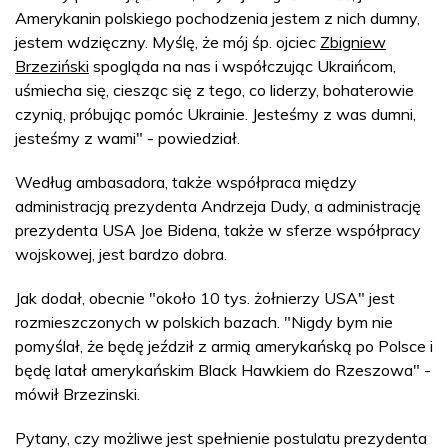
Amerykanin polskiego pochodzenia jestem z nich dumny,
jestem wdzięczny. Myślę, że mój śp. ojciec
Zbigniew
Brzeziński
spogląda na nas i współczując Ukraińcom,
uśmiecha się, ciesząc się z tego, co liderzy, bohaterowie
czynią, próbując pomóc Ukrainie. Jesteśmy z was dumni,
jesteśmy z wami" - powiedział.
Według ambasadora, także współpraca między
administracją prezydenta Andrzeja Dudy, a administrację
prezydenta USA Joe Bidena, także w sferze współpracy
wojskowej, jest bardzo dobra.
Jak dodał, obecnie "około 10 tys. żołnierzy USA" jest
rozmieszczonych w polskich bazach. "Nigdy bym nie
pomyślał, że będę jeździł z armią amerykańską po Polsce i
będę latał amerykańskim Black Hawkiem do Rzeszowa" -
mówił Brzezinski.
Pytany, czy możliwe jest spełnienie postulatu prezydenta