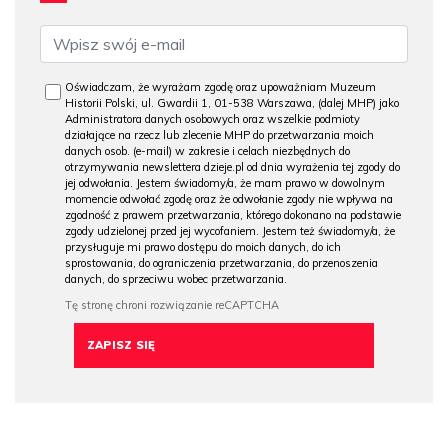
Oświadczam, że wyrażam zgodę oraz upoważniam Muzeum
Historii Polski, ul. Gwardii 1, 01-538 Warszawa, (dalej MHP) jako
Administratora danych osobowych oraz wszelkie podmioty
działające na rzecz lub zlecenie MHP do przetwarzania moich
danych osob. (e-mail) w zakresie i celach niezbędnych do
otrzymywania newslettera dzieje.pl od dnia wyrażenia tej zgody do
jej odwołania. Jestem świadomy/a, że mam prawo w dowolnym
momencie odwołać zgodę oraz że odwołanie zgody nie wpływa na
zgodność z prawem przetwarzania, którego dokonano na podstawie
zgody udzielonej przed jej wycofaniem. Jestem też świadomy/a, że
przysługuje mi prawo dostępu do moich danych, do ich
sprostowania, do ograniczenia przetwarzania, do przenoszenia
danych, do sprzeciwu wobec przetwarzania.