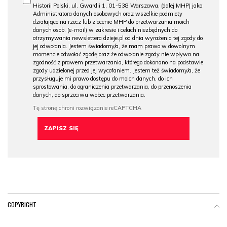
Historii Polski, ul. Gwardii 1, 01-538 Warszawa, (dalej MHP) jako
Administratora danych osobowych oraz wszelkie podmioty
działające na rzecz lub zlecenie MHP do przetwarzania moich
danych osob. (e-mail) w zakresie i celach niezbędnych do
otrzymywania newslettera dzieje.pl od dnia wyrażenia tej zgody do
jej odwołania. Jestem świadomy/a, że mam prawo w dowolnym
momencie odwołać zgodę oraz że odwołanie zgody nie wpływa na
zgodność z prawem przetwarzania, którego dokonano na podstawie
zgody udzielonej przed jej wycofaniem. Jestem też świadomy/a, że
przysługuje mi prawo dostępu do moich danych, do ich
sprostowania, do ograniczenia przetwarzania, do przenoszenia
danych, do sprzeciwu wobec przetwarzania.
COPYRIGHT