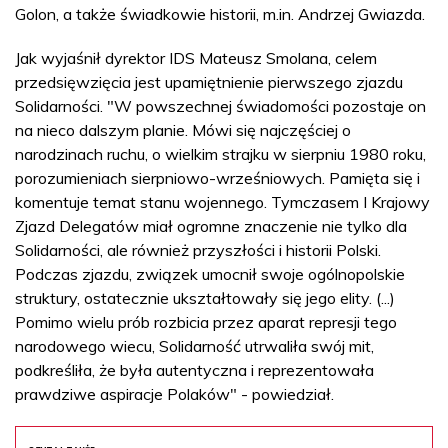
Golon, a także świadkowie historii, m.in. Andrzej Gwiazda.
Jak wyjaśnił dyrektor IDS Mateusz Smolana, celem
przedsięwzięcia jest upamiętnienie pierwszego zjazdu
Solidarności. "W powszechnej świadomości pozostaje on
na nieco dalszym planie. Mówi się najczęściej o
narodzinach ruchu, o wielkim strajku w sierpniu 1980 roku,
porozumieniach sierpniowo-wrześniowych. Pamięta się i
komentuje temat stanu wojennego. Tymczasem I Krajowy
Zjazd Delegatów miał ogromne znaczenie nie tylko dla
Solidarności, ale również przyszłości i historii Polski.
Podczas zjazdu, związek umocnił swoje ogólnopolskie
struktury, ostatecznie ukształtowały się jego elity. (...)
Pomimo wielu prób rozbicia przez aparat represji tego
narodowego wiecu, Solidarność utrwaliła swój mit,
podkreśliła, że była autentyczna i reprezentowała
prawdziwe aspiracje Polaków" - powiedział.