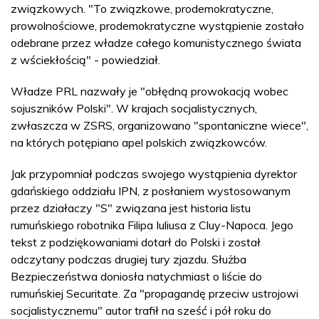
związkowych. "To związkowe, prodemokratyczne,
prowolnościowe, prodemokratyczne wystąpienie zostało
odebrane przez władze całego komunistycznego świata
z wściekłością" - powiedział.
Władze PRL nazwały je "obłędną prowokacją wobec
sojuszników Polski". W krajach socjalistycznych,
zwłaszcza w ZSRS, organizowano "spontaniczne wiece",
na których potępiano apel polskich związkowców.
Jak przypomniał podczas swojego wystąpienia dyrektor
gdańskiego oddziału IPN, z posłaniem wystosowanym
przez działaczy "S" związana jest historia listu
rumuńskiego robotnika Filipa Iuliusa z Cluy-Napoca. Jego
tekst z podziękowaniami dotarł do Polski i został
odczytany podczas drugiej tury zjazdu. Służba
Bezpieczeństwa doniosła natychmiast o liście do
rumuńskiej Securitate. Za "propagandę przeciw ustrojowi
socjalistycznemu" autor trafił na sześć i pół roku do