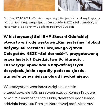
Gdańsk, 27.10.2021. Wernisaż wystawy „Kim jesteśmy i dokąd dążymy.
40 rocznica I Krajowego Zjazdu Delegatów NSZZ +Solidarność+”, w
historycznej Sali BHP w Gdańsku. Fot. PAP/J. Dzban
W historycznej Sali BHP Stoczni Gdańskiej
otwarto w środę wystawę „Kim jesteśmy i dokąd
dążymy. 40 rocznica I Krajowego Zjazdu
Delegatów NSZZ +Solidarność+”, przygotowaną
przez Instytut Dziedzictwa Solidarności.
Ekspozycja opowiada o najważniejszych
decyzjach, jakie zapadły podczas zjazdu,
atmosferze w miejscu obrad i wokół niego.
W uroczystym wernisażu wzięli udział m.in.
przedstawiciele IDS, przewodniczący Komisji Krajowej
NSZZ "Solidarność" Piotr Duda, dyrektora gdańskiego
oddziału Instytutu Pamięci Narodowej prof. Mirosław