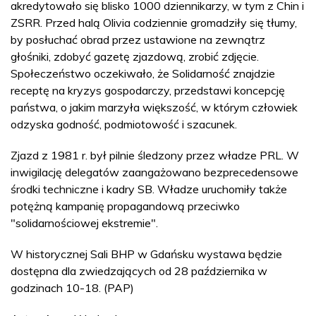
akredytowało się blisko 1000 dziennikarzy, w tym z Chin i
ZSRR. Przed halą Olivia codziennie gromadziły się tłumy,
by posłuchać obrad przez ustawione na zewnątrz
głośniki, zdobyć gazetę zjazdową, zrobić zdjęcie.
Społeczeństwo oczekiwało, że Solidarność znajdzie
receptę na kryzys gospodarczy, przedstawi koncepcję
państwa, o jakim marzyła większość, w którym człowiek
odzyska godność, podmiotowość i szacunek.
Zjazd z 1981 r. był pilnie śledzony przez władze PRL. W
inwigilację delegatów zaangażowano bezprecedensowe
środki techniczne i kadry SB. Władze uruchomiły także
potężną kampanię propagandową przeciwko
"solidarnościowej ekstremie".
W historycznej Sali BHP w Gdańsku wystawa będzie
dostępna dla zwiedzających od 28 października w
godzinach 10-18. (PAP)