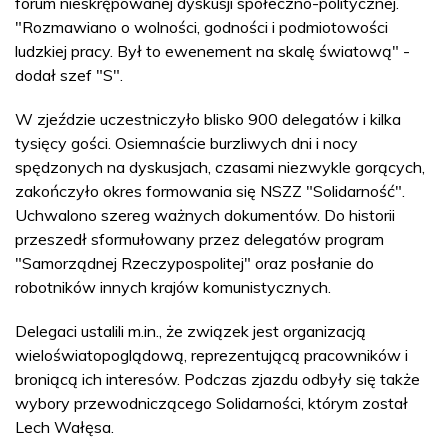
forum nieskrępowanej dyskusji społeczno-politycznej.
"Rozmawiano o wolności, godności i podmiotowości
ludzkiej pracy. Był to ewenement na skalę światową" -
dodał szef "S".
W zjeździe uczestniczyło blisko 900 delegatów i kilka
tysięcy gości. Osiemnaście burzliwych dni i nocy
spędzonych na dyskusjach, czasami niezwykle gorących,
zakończyło okres formowania się NSZZ "Solidarność".
Uchwalono szereg ważnych dokumentów. Do historii
przeszedł sformułowany przez delegatów program
"Samorządnej Rzeczypospolitej" oraz posłanie do
robotników innych krajów komunistycznych.
Delegaci ustalili m.in., że związek jest organizacją
wieloświatopoglądową, reprezentującą pracowników i
broniącą ich interesów. Podczas zjazdu odbyły się także
wybory przewodniczącego Solidarności, którym został
Lech Wałęsa.