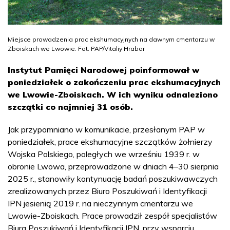
Miejsce prowadzenia prac ekshumacyjnych na dawnym cmentarzu w
Zboiskach we Lwowie. Fot. PAP/Vitaliy Hrabar
Instytut Pamięci Narodowej poinformował w
poniedziałek o zakończeniu prac ekshumacyjnych
we Lwowie-Zboiskach. W ich wyniku odnaleziono
szczątki co najmniej 31 osób.
Jak przypomniano w komunikacie, przesłanym PAP w
poniedziałek, prace ekshumacyjne szczątków żołnierzy
Wojska Polskiego, poległych we wrześniu 1939 r. w
obronie Lwowa, przeprowadzone w dniach 4–30 sierpnia
2025 r., stanowiły kontynuację badań poszukiwawczych
zrealizowanych przez Biuro Poszukiwań i Identyfikacji
IPN jesienią 2019 r. na nieczynnym cmentarzu we
Lwowie-Zboiskach. Prace prowadził zespół specjalistów
Biura Poszukiwań i Identyfikacji IPN, przy wsparciu