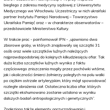
biegłego z zakresu medycyny sądowej z Uniwersytetu
Medycznego we Wrocławiu. Uczestniczy w nich ukraiński
partner Instytutu Pamięci Narodowej – Towarzystwo
Ukraińska Pamięć oraz – w charakterze obserwatorów –
przedstawiciele Ministerstwa Kultury.
W trakcie prac - poinformował IPN - „ujawniono dwa
zbiorowe groby, w których znajdowały się szczątki 31
osób oraz wiele szczątków luźnych należących
najprawdopodobniej do kolejnych kilkudziesięciu ofiar. Tak
duża liczba szczątków luźnych wynika z faktu
częściowego zniszczenia mogiły przez pochówki wtórne,
jak i okoliczności śmierci żołnierzy poległych na polu walki
po ciężkim ostrzale artyleryjskim, który mógł spowodować
rozległe obrażenia ciał. Ostateczna liczba ofiar, których
szczątki ekshumowano zostanie ustalona w wyniku
dalszych badań antropologicznych i genetycznych”.
Znaleziono także elementy oprzyrządowania i