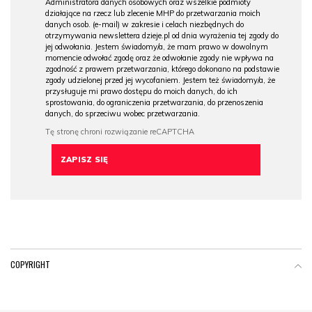
Administratora danych osobowych oraz wszelkie podmioty
działające na rzecz lub zlecenie MHP do przetwarzania moich
danych osob. (e-mail) w zakresie i celach niezbędnych do
otrzymywania newslettera dzieje.pl od dnia wyrażenia tej zgody do
jej odwołania. Jestem świadomy/a, że mam prawo w dowolnym
momencie odwołać zgodę oraz że odwołanie zgody nie wpływa na
zgodność z prawem przetwarzania, którego dokonano na podstawie
zgody udzielonej przed jej wycofaniem. Jestem też świadomy/a, że
przysługuje mi prawo dostępu do moich danych, do ich
sprostowania, do ograniczenia przetwarzania, do przenoszenia
danych, do sprzeciwu wobec przetwarzania.
COPYRIGHT