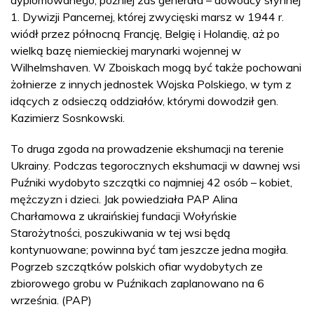
1. Dywizji Pancernej, której zwycięski marsz w 1944 r.
wiódł przez północną Francję, Belgię i Holandię, aż po
wielką bazę niemieckiej marynarki wojennej w
Wilhelmshaven. W Zboiskach mogą być także pochowani
żołnierze z innych jednostek Wojska Polskiego, w tym z
idących z odsieczą oddziałów, którymi dowodził gen.
Kazimierz Sosnkowski.
To druga zgoda na prowadzenie ekshumacji na terenie
Ukrainy. Podczas tegorocznych ekshumacji w dawnej wsi
Puźniki wydobyto szczątki co najmniej 42 osób – kobiet,
mężczyzn i dzieci. Jak powiedziała PAP Alina
Charłamowa z ukraińskiej fundacji Wołyńskie
Starożytności, poszukiwania w tej wsi będą
kontynuowane; powinna być tam jeszcze jedna mogiła.
Pogrzeb szczątków polskich ofiar wydobytych ze
zbiorowego grobu w Puźnikach zaplanowano na 6
września. (PAP)