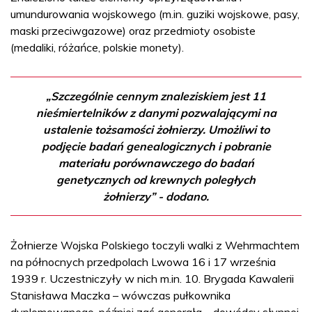
umundurowania wojskowego (m.in. guziki wojskowe, pasy,
maski przeciwgazowe) oraz przedmioty osobiste
(medaliki, różańce, polskie monety).
„Szczególnie cennym znaleziskiem jest 11
nieśmiertelników z danymi pozwalającymi na
ustalenie tożsamości żołnierzy. Umożliwi to
podjęcie badań genealogicznych i pobranie
materiału porównawczego do badań
genetycznych od krewnych poległych
żołnierzy” - dodano.
Żołnierze Wojska Polskiego toczyli walki z Wehrmachtem
na północnych przedpolach Lwowa 16 i 17 września
1939 r. Uczestniczyły w nich m.in. 10. Brygada Kawalerii
Stanisława Maczka – wówczas pułkownika
dyplomowanego, później zaś generała – dowódcy słynnej