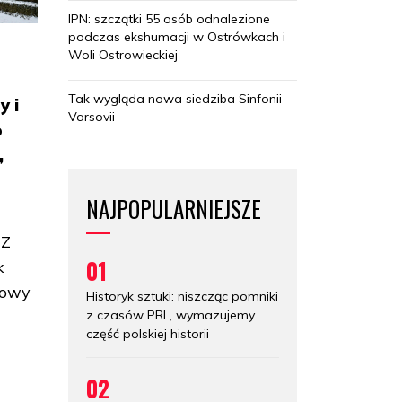
IPN: szczątki 55 osób odnalezione
podczas ekshumacji w Ostrówkach i
Woli Ostrowieckiej
Tak wygląda nowa siedziba Sinfonii
y i
Varsovii
o
,
NAJPOPULARNIEJSZE
 Z
01
k
sowy
Historyk sztuki: niszcząc pomniki
z czasów PRL, wymazujemy
część polskiej historii
a
02