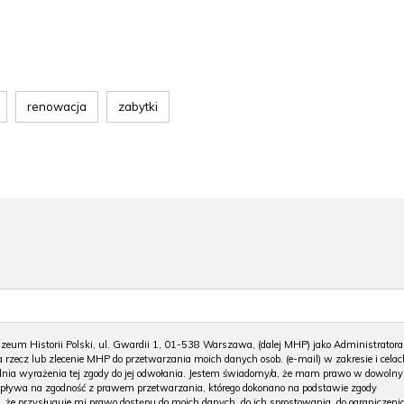
renowacja
zabytki
m Historii Polski, ul. Gwardii 1, 01-538 Warszawa, (dalej MHP) jako Administratora
 rzecz lub zlecenie MHP do przetwarzania moich danych osob. (e-mail) w zakresie i celac
 dnia wyrażenia tej zgody do jej odwołania. Jestem świadomy/a, że mam prawo w dowoln
wpływa na zgodność z prawem przetwarzania, którego dokonano na podstawie zgody
, że przysługuje mi prawo dostępu do moich danych, do ich sprostowania, do ograniczeni