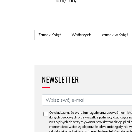
kak/ dki/
Zamek Książ
Wałbrzych
zamek w Książu
NEWSLETTER
Oświadczam, że wyrażam zgodę oraz upoważniam Muzeu
danych osobowych oraz wszelkie podmioty działające na
niezbędnych do otrzymywania newslettera dzieje.pl od
momencie odwołać zgodę oraz że odwołanie zgody nie 
udzielonej przed jej wycofaniem. Jestem też świadomy/a