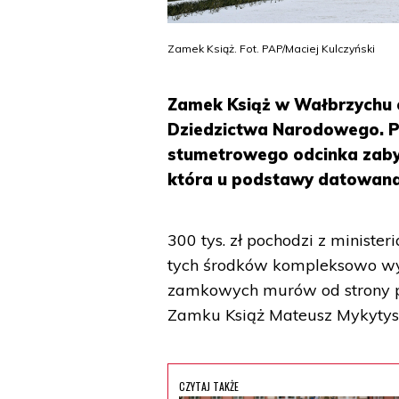
Zamek Książ. Fot. PAP/Maciej Kulczyński
Zamek Książ w Wałbrzychu ot
Dziedzictwa Narodowego. P
stumetrowego odcinka zabyt
która u podstawy datowana 
300 tys. zł pochodzi z minist
tych środków kompleksowo w
zamkowych murów od strony p
Zamku Książ Mateusz Mykytys
CZYTAJ TAKŻE