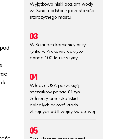
Wyjątkowo niski poziom wody
w Dunaju odsłonił pozostałości
starożytnego mostu
03
W ścianach kamienicy przy
 pod
rynku w Krakowie odkryto
ponad 100-letnie szyny
e
rac
04
jak
Władze USA poszukują
szczątków ponad 81 tys.
żołnierzy amerykańskich
poległych w konfliktach
zbrojnych od II wojny światowej
05
ności
Prof. Klęczar: czasem sami