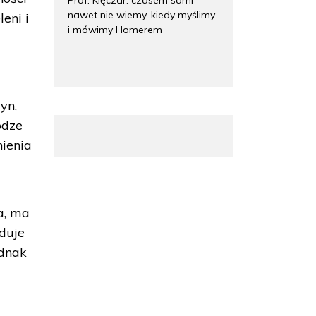
nawet nie wiemy, kiedy myślimy
eni i
i mówimy Homerem
yn,
odze
nienia
a, ma
duje
ednak