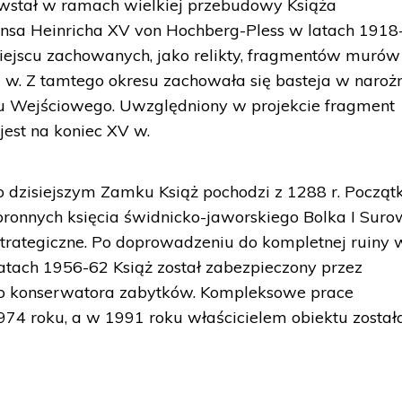
stał w ramach wielkiej przebudowy Książa
ansa Heinricha XV von Hochberg-Pless w latach 1918
ejscu zachowanych, jako relikty, fragmentów murów
 w. Z tamtego okresu zachowała się basteja w naroż
 Wejściowego. Uwzględniony w projekcie fragment
est na koniec XV w.
dzisiejszym Zamku Książ pochodzi z 1288 r. Począ
ronnych księcia świdnicko-jaworskiego Bolka I Suro
trategiczne. Po doprowadzeniu do kompletnej ruiny 
latach 1956-62 Książ został zabezpieczony przez
 konserwatora zabytków. Kompleksowe prace
74 roku, a w 1991 roku właścicielem obiektu został