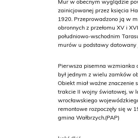
Mur w obecnym wyglądzie pow
zainicjowanej przez księcia H
1920. Przeprowadzono ją w mi
obronnych z przełomu XV i XVI
południowo-wschodnim Tarasu
murów u podstawy datowany j
Pierwsza pisemna wzmianka o 
był jednym z wielu zamków ob
Obiekt miał ważne znaczenie s
trakcie II wojny światowej, w 
wrocławskiego wojewódzkiego
remontowe rozpoczęły się w 19
gmina Wałbrzych.(PAP)