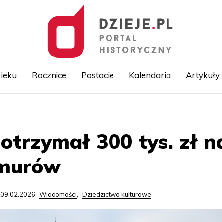
ieku
Rocznice
Postacie
Kalendaria
Artykuły
Przejdź
do
treści
otrzymał 300 tys. zł 
murów
 09.02.2026
Wiadomości
,
Dziedzictwo kulturowe