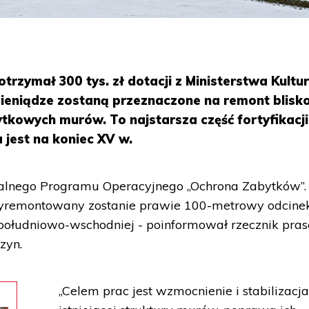
rzymał 300 tys. zł dotacji z Ministerstwa Kultur
ieniądze zostaną przeznaczone na remont blisk
kowych murów. To najstarsza część fortyfikacji
jest na koniec XV w.
erialnego Programu Operacyjnego „Ochrona Zabytków”.
yremontowany zostanie prawie 100-metrowy odcine
ołudniowo-wschodniej - poinformował rzecznik pra
zyn.
„Celem prac jest wzmocnienie i stabilizacj