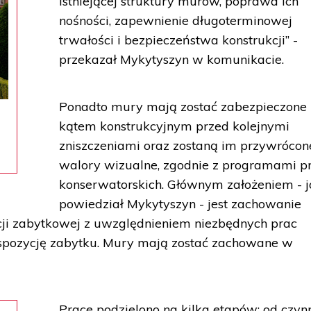
istniejącej struktury murów, poprawa ich
nośności, zapewnienie długoterminowej
trwałości i bezpieczeństwa konstrukcji” -
przekazał Mykytyszyn w komunikacie.
Ponadto mury mają zostać zabezpieczone
kątem konstrukcyjnym przed kolejnymi
zniszczeniami oraz zostaną im przywrócon
walory wizualne, zgodnie z programami p
konserwatorskich. Głównym założeniem - 
powiedział Mykytyszyn - jest zachowanie
ancji zabytkowej z uwzględnieniem niezbędnych prac
spozycję zabytku. Mury mają zostać zachowane w
Prace podzielono na kilka etapów: od czyn