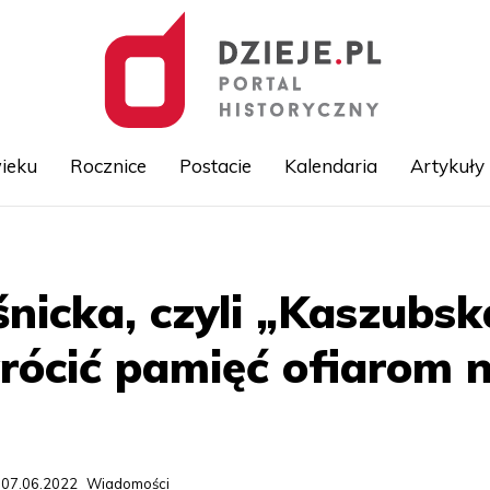
ieku
Rocznice
Postacie
Kalendaria
Artykuły
Przejdź
do
treści
śnicka, czyli „Kaszubsk
rócić pamięć ofiarom 
 07.06.2022
Wiadomości