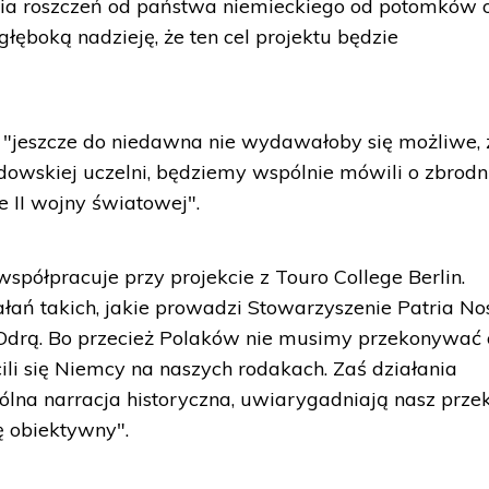
a roszczeń od państwa niemieckiego od potomków o
łęboką nadzieję, że ten cel projektu będzie
"jeszcze do niedawna nie wydawałoby się możliwe, 
owskiej uczelni, będziemy wspólnie mówili o zbrodn
 II wojny światowej".
spółpracuje przy projekcie z Touro College Berlin.
łań takich, jakie prowadzi Stowarzyszenie Patria Nos
 Odrą. Bo przecież Polaków nie musimy przekonywać 
ili się Niemcy na naszych rodakach. Zaś działania
na narracja historyczna, uwiarygadniają nasz przek
ę obiektywny".