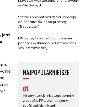
Krzysztof Ptak zostanie uhonorowany
w Alei Gwiazd
Stefcia i ordynat Waldemar wracają
do Łańcuta; 50 lat od premiery
„Trędowatej”
 jest
IPN: szczątki 55 osób odnalezione
ba
podczas ekshumacji w Ostrówkach i
Woli Ostrowieckiej
kim,
NAJPOPULARNIEJSZE
łównie
ną.
znej,
01
PAP
Historyk sztuki: niszcząc pomniki
z czasów PRL, wymazujemy
część polskiej historii