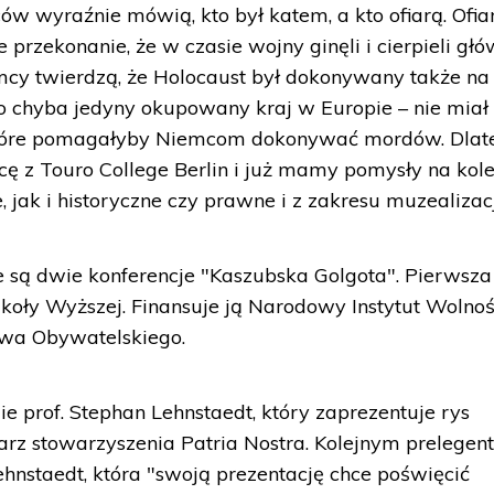
ów wyraźnie mówią, kto był katem, a kto ofiarą. Ofia
 przekonanie, że w czasie wojny ginęli i cierpieli głó
cy twierdzą, że Holocaust był dokonywany także na
ko chyba jedyny okupowany kraj w Europie – nie miał
, które pomagałyby Niemcom dokonywać mordów. Dlat
ę z Touro College Berlin i już mamy pomysły na kole
 jak i historyczne czy prawne i z zakresu muzealizacj
są dwie konferencje "Kaszubska Golgota". Pierwsza
zkoły Wyższej. Finansuje ją Narodowy Instytut Wolnoś
wa Obywatelskiego.
 prof. Stephan Lehnstaedt, który zaprezentuje rys
tarz stowarzyszenia Patria Nostra. Kolejnym prelege
hnstaedt, która "swoją prezentację chce poświęcić