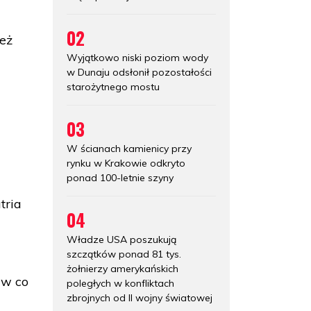
02
ież
Wyjątkowo niski poziom wody
w Dunaju odsłonił pozostałości
starożytnego mostu
03
W ścianach kamienicy przy
rynku w Krakowie odkryto
ponad 100-letnie szyny
tria
04
Władze USA poszukują
szczątków ponad 81 tys.
żołnierzy amerykańskich
i w co
poległych w konfliktach
zbrojnych od II wojny światowej