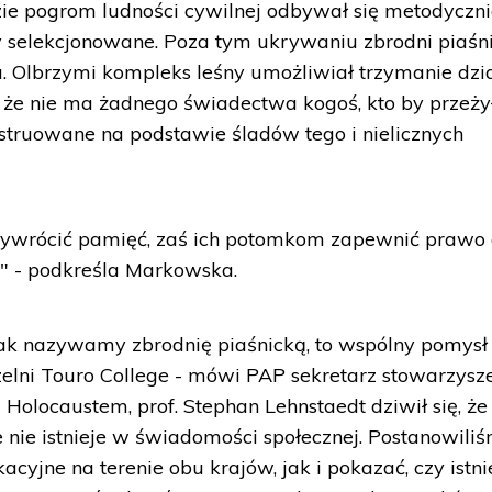
dzie pogrom ludności cywilnej odbywał się metodyczni
y selekcjonowane. Poza tym ukrywaniu zbrodni piaśni
ja. Olbrzymi kompleks leśny umożliwiał trzymanie dzi
 że nie ma żadnego świadectwa kogoś, kto by przeżył
nstruowane na podstawie śladów tego i nielicznych
przywrócić pamięć, zaś ich potomkom zapewnić prawo
" - podkreśla Markowska.
jak nazywamy zbrodnię piaśnicką, to wspólny pomysł
zelni Touro College - mówi PAP sekretarz stowarzysze
Holocaustem, prof. Stephan Lehnstaedt dziwił się, że
e nie istnieje w świadomości społecznej. Postanowili
cyjne na terenie obu krajów, jak i pokazać, czy istni