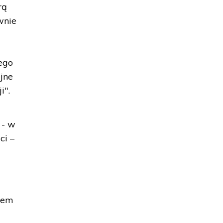
rą
wnie
ego
jne
i".
 - w
ci –
ntem