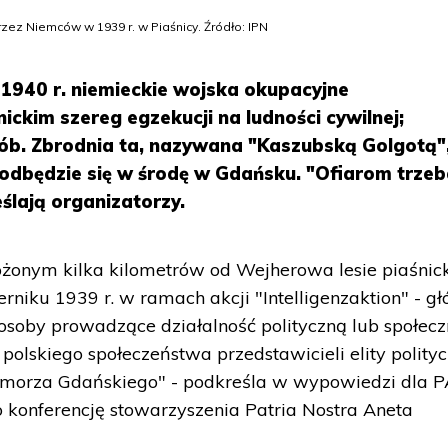
zez Niemców w 1939 r. w Piaśnicy. Źródło: IPN
y 1940 r. niemieckie wojska okupacyjne
ickim szereg egzekucji na ludności cywilnej;
b. Zbrodnia ta, nazywana "Kaszubską Golgotą",
 odbędzie się w środę w Gdańsku. "Ofiarom trze
ślają organizatorzy.
ożonym kilka kilometrów od Wejherowa lesie piaśnic
niku 1939 r. w ramach akcji "Intelligenzaktion" - g
 osoby prowadzące działalność polityczną lub społecz
polskiego społeczeństwa przedstawicieli elity polityc
 Pomorza Gdańskiego" - podkreśla w wypowiedzi dla 
 konferencję stowarzyszenia Patria Nostra Aneta