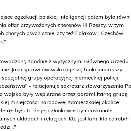
sce egzekucji polskiej inteligencji potem było równ
 ofiar przywożonych z terenów III Rzeszy, w tym
ób chorych psychicznie, czy też Polaków i Czechów
ą".
eprowadzoną zgodnie z wytycznymi Głównego Urzędu
nie. Jako sprawców wskazuje się funkcjonariuszy
pecjalnej grupy operacyjnej niemieckiej policji
eczeństwa" - relacjonuje sekretarz stowarzyszenia Pa
go wojska były wspierane przez paramilitarną grupę
ckiej mniejszości narodowej zamieszkałej okolice
etą+ było to, że jej członkowie byli doskonale
nych układach i relacjach. Kto jest kim, kto co robił 
iedzi…"