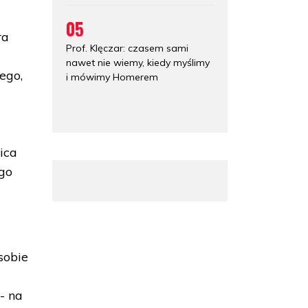
05
ra
Prof. Klęczar: czasem sami
nawet nie wiemy, kiedy myślimy
ego,
i mówimy Homerem
ica
ego
sobie
- na