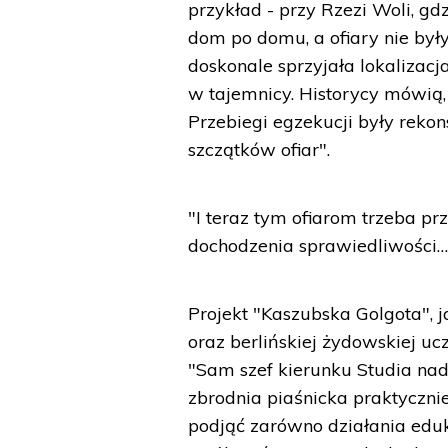
przykład - przy Rzezi Woli, g
dom po domu, a ofiary nie był
doskonale sprzyjała lokalizac
w tajemnicy. Historycy mówią,
Przebiegi egzekucji były reko
szczątków ofiar".
"I teraz tym ofiarom trzeba 
dochodzenia sprawiedliwości…
Projekt "Kaszubska Golgota", 
oraz berlińskiej żydowskiej uc
"Sam szef kierunku Studia nad 
zbrodnia piaśnicka praktyczni
podjąć zarówno działania eduka