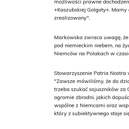
możliwości prawne dochodzeni
+Kaszubskiej Golgoty+. Mamy g
zrealizowany".
Markowska zwraca uwagę, że 
pod niemieckim niebem, na żyd
Niemców na Polakach w czasie
Stowarzyszenie Patria Nostra w
"Zawsze mówiliśmy, że do dzia
trzeba szukać sojuszników za
ogromie zbrodni, jakich dopuśc
wspólne z Niemcami oraz wspól
który z subiektywnego staje si