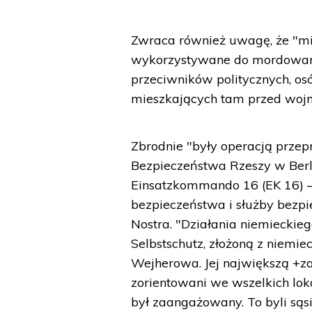
Zwraca również uwagę, że "miej
wykorzystywane do mordowania
przeciwników politycznych, os
mieszkających tam przed wojn
Zbrodnie "były operacją prz
Bezpieczeństwa Rzeszy w Berli
Einsatzkommando 16 (EK 16) – s
bezpieczeństwa i służby bezpi
Nostra. "Działania niemieckie
Selbstschutz, złożoną z niemie
Wejherowa. Jej największą +zal
zorientowani we wszelkich lokal
był zaangażowany. To byli sąs