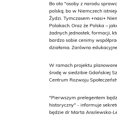
Bo oto "osoby z narodu sprawc
polską, bo w Niemczech istnieje
Żydzi. Tymczasem +nasi+ Niem
Polakach. Oraz że Polska – ja
żadnych jednostek, formacji
bardzo sobie cenimy współprac
działania. Zarówno edukacyjne,
W ramach projektu planowane 
środę w siedzibie Gdańskiej S
Centrum Rozwoju Społeczeńst
"Pierwszym prelegentem będzie
historyczny" - informuje sekre
będzie dr Marta Ansilewska-Le