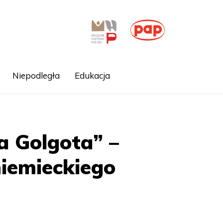
Niepodległa
Edukacja
a Golgota” –
niemieckiego