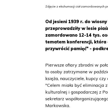
Zdjęcie z ekshumacji ciał zamordowanych pr
Od jesieni 1939 r. do wiosn
przeprowadziły w lesie piaśn
zamordowano 12-14 tys. osó
tematem konferencji, która
przywrócić pamięć" - podkre
Pierwsze ofiary zbrodni w poł
to osoby zatrzymane w paździer
księża, nauczyciele, kupcy czy
"Celem miała być eliminacja z 
kulturalnej i gospodarczej z
sekretarz współorganizującego
Markowska.