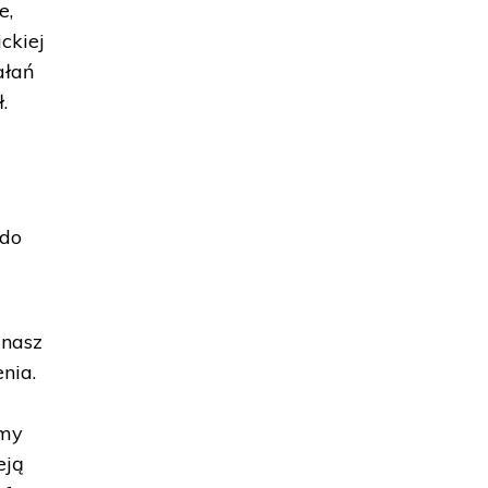
e,
ckiej
ałań
.
 do
 nasz
nia.
śmy
eją