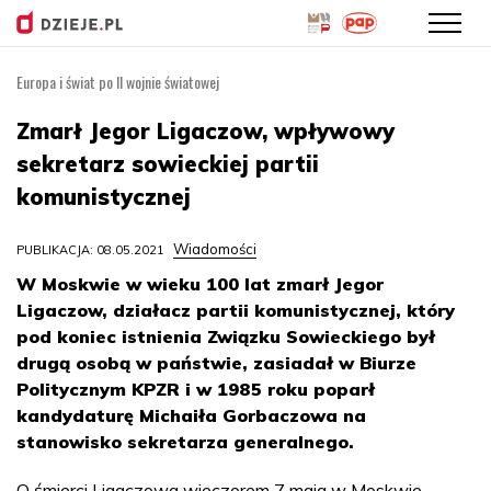
Europa i świat po II wojnie światowej
Przejdź
do
Zmarł Jegor Ligaczow, wpływowy
treści
sekretarz sowieckiej partii
komunistycznej
Wiadomości
PUBLIKACJA: 08.05.2021
W Moskwie w wieku 100 lat zmarł Jegor
Ligaczow, działacz partii komunistycznej, który
pod koniec istnienia Związku Sowieckiego był
drugą osobą w państwie, zasiadał w Biurze
Politycznym KPZR i w 1985 roku poparł
kandydaturę Michaiła Gorbaczowa na
stanowisko sekretarza generalnego.
O śmierci Ligaczowa wieczorem 7 maja w Moskwie