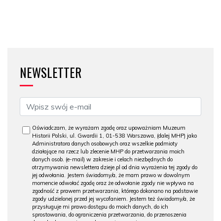
NEWSLETTER
Oświadczam, że wyrażam zgodę oraz upoważniam Muzeum
Historii Polski, ul. Gwardii 1, 01-538 Warszawa, (dalej MHP) jako
Administratora danych osobowych oraz wszelkie podmioty
działające na rzecz lub zlecenie MHP do przetwarzania moich
danych osob. (e-mail) w zakresie i celach niezbędnych do
otrzymywania newslettera dzieje.pl od dnia wyrażenia tej zgody do
jej odwołania. Jestem świadomy/a, że mam prawo w dowolnym
momencie odwołać zgodę oraz że odwołanie zgody nie wpływa na
zgodność z prawem przetwarzania, którego dokonano na podstawie
zgody udzielonej przed jej wycofaniem. Jestem też świadomy/a, że
przysługuje mi prawo dostępu do moich danych, do ich
sprostowania, do ograniczenia przetwarzania, do przenoszenia