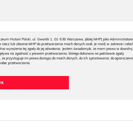
m Historii Polski, ul. Gwardii 1, 01-538 Warszawa, (dalej MHP) jako Administratora
 rzecz lub zlecenie MHP do przetwarzania moich danych osob. (e-mail) w zakresie i celac
 dnia wyrażenia tej zgody do jej odwołania. Jestem świadomy/a, że mam prawo w dowoln
wpływa na zgodność z prawem przetwarzania, którego dokonano na podstawie zgody
, że przysługuje mi prawo dostępu do moich danych, do ich sprostowania, do ograniczeni
wobec przetwarzania.