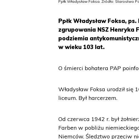
Ppłk Władysław Foksa. Źródło: Starostwo 
Ppłk Władysław Foksa, ps. R
zgrupowania NSZ Henryka F
podziemia antykomunistycz
w wieku 103 lat.
O śmierci bohatera PAP poinfo
Władysław Foksa urodził się 1
liceum. Był harcerzem.
Od czerwca 1942 r. był żołnie
Farben w pobliżu niemieckiego
Niemców. Śledztwo przeciw ni