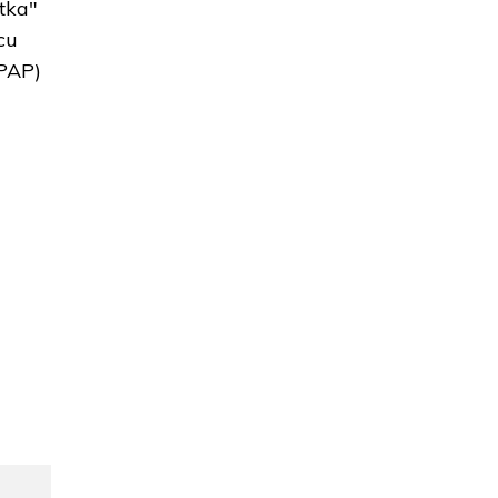
tka"
cu
(PAP)