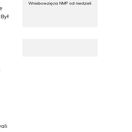
Wniebowzięcia NMP od niedzieli
e
 Był
i
ali