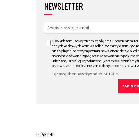
NEWSLETTER
Oświadczam, że wyrażam zgodę oraz upoważniam Muzeu
danych osobowych oraz wszelkie podmioty działające na
niezbędnych do otrzymywania newslettera dzieje.pl od
momencie odwołać zgodę oraz że odwołanie zgody nie 
udzielonej przed jej wycofaniem. Jestem też świadomy/a
przetwarzania, do przenoszenia danych, do sprzeciwu 
COPYRIGHT