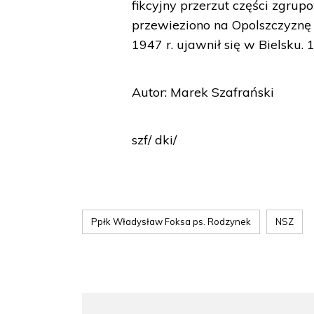
fikcyjny przerzut części zgru
przewieziono na Opolszczyznę
1947 r. ujawnił się w Bielsku. 
Autor: Marek Szafrański
szf/ dki/
Ppłk Władysław Foksa ps. Rodzynek
NSZ