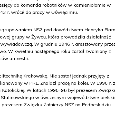
iesięcy do komanda robotników w kamieniołomie w
43 r. wrócił do pracy w Oświęcimiu.
ę ze zgrupowaniem NSZ pod dowództwem Henryka Fla
bowej grupy w Żywcu, która prowadziła działalność
wywiadowczą. W grudniu 1946 r. aresztowany prze
two. W kwietniu następnego roku został zwolniony z
sów amnestii.
litechnikę Krakowską. Nie został jednak przyjęty z
kanowany w PRL. Znalazł pracę na kolei. W 1990 r. z
 Katolickiej. W latach 1990–96 był prezesem Związk
u Stalinowskiego w ówczesnym województwie bielsk
m prezesem Związku Żołnierzy NSZ na Podbeskidziu.