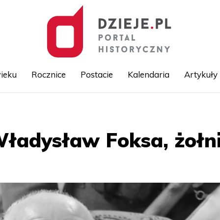
ieku
Rocznice
Postacie
Kalendaria
Artykuły
Przejdź
do
treści
ładysław Foksa, żołn