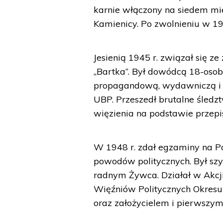
karnie włączony na siedem m
Kamienicy. Po zwolnieniu w 19
Jesienią 1945 r. związał si
„Bartka”. Był dowódcą 18-oso
propagandową, wydawniczą i 
UBP. Przeszedł brutalne śledz
więzienia na podstawie przepi
W 1948 r. zdał egzaminy na Po
powodów politycznych. Był szy
radnym Żywca. Działał w Akcji
Więźniów Politycznych Okres
oraz założycielem i pierwszy