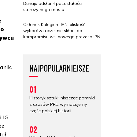
Dunaju odsłonił pozostałości
starożytnego mostu
e
Członek Kolegium IPN: bliskość
go
wyborów raczej nie skłoni do
kompromisu ws. nowego prezesa IPN
Żywcu
NAJPOPULARNIEJSZE
anik.
01
Historyk sztuki: niszcząc pomniki
z czasów PRL, wymazujemy
część polskiej historii
i IG
ez
02
tał