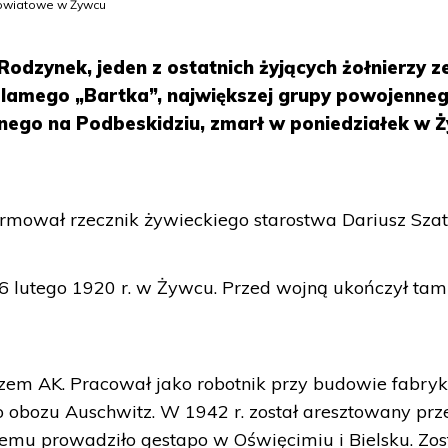
Powiatowe w Żywcu
odzynek, jeden z ostatnich żyjących żołnierzy z
lamego „Bartka”, największej grupy powojenne
nego na Podbeskidziu, zmarł w poniedziałek w 
rmował rzecznik żywieckiego starostwa Dariusz Szat
6 lutego 1920 r. w Żywcu. Przed wojną ukończył tam
rzem AK. Pracował jako robotnik przy budowie fabryk
 obozu Auschwitz. W 1942 r. został aresztowany prz
emu prowadziło gestapo w Oświęcimiu i Bielsku. Zos