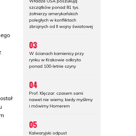
Władze USA poszukują
szczątków ponad 81 tys.
żołnierzy amerykańskich
poległych w konfliktach
zbrojnych od II wojny światowej
mego
03
z
W ścianach kamienicy przy
rynku w Krakowie odkryto
ponad 100-letnie szyny
04
Prof. Klęczar: czasem sami
ostał
nawet nie wiemy, kiedy myślimy
i mówimy Homerem
u
im
05
Kalwaryjski odpust