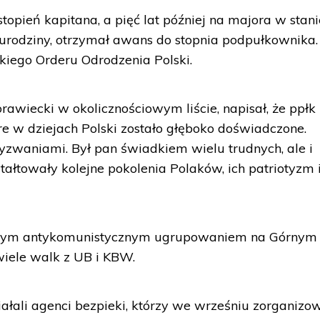
opień kapitana, a pięć lat później na majora w stani
 urodziny, otrzymał awans do stopnia podpułkownika.
iego Orderu Odrodzenia Polski.
awiecki w okolicznościowym liście, napisał, że ppłk
re w dziejach Polski zostało głęboko doświadczone.
zwaniami. Był pan świadkiem wielu trudnych, ale i
tałtowały kolejne pokolenia Polaków, ich patriotyzm 
kszym antykomunistycznym ugrupowaniem na Górnym
wiele walk z UB i KBW.
iałali agenci bezpieki, którzy we wrześniu zorganizow