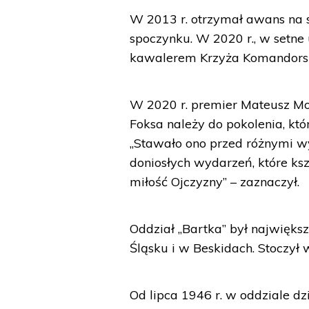
W 2013 r. otrzymał awans na st
spoczynku. W 2020 r., w setne
kawalerem Krzyża Komandorsk
W 2020 r. premier Mateusz Mor
Foksa należy do pokolenia, któ
„Stawało ono przed różnymi wy
doniosłych wydarzeń, które ksz
miłość Ojczyzny” – zaznaczył.
Oddział „Bartka” był najwię
Śląsku i w Beskidach. Stoczył 
Od lipca 1946 r. w oddziale dz