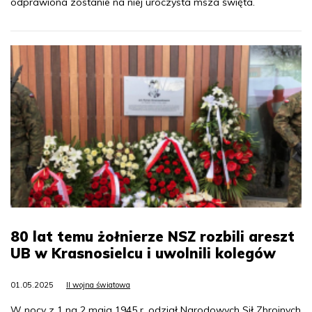
odprawiona zostanie na niej uroczysta msza święta.
80 lat temu żołnierze NSZ rozbili areszt
UB w Krasnosielcu i uwolnili kolegów
01.05.2025
II wojna światowa
W nocy z 1 na 2 maja 1945 r. odział Narodowych Sił Zbrojnych