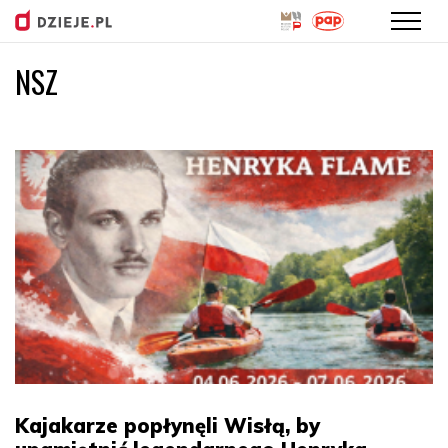
NSZ
Przejdź
do
treści
Kajakarze popłynęli Wisłą, by