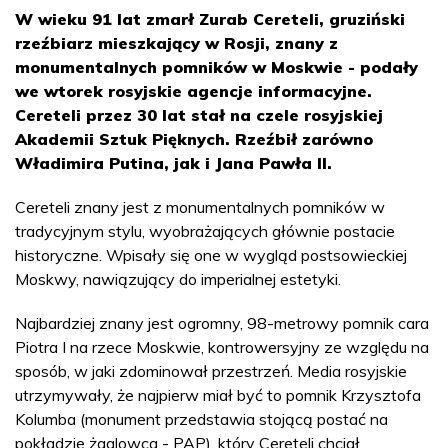
W wieku 91 lat zmarł Zurab Cereteli, gruziński
rzeźbiarz mieszkający w Rosji, znany z
monumentalnych pomników w Moskwie - podały
we wtorek rosyjskie agencje informacyjne.
Cereteli przez 30 lat stał na czele rosyjskiej
Akademii Sztuk Pięknych. Rzeźbił zarówno
Władimira Putina, jak i Jana Pawła II.
Cereteli znany jest z monumentalnych pomników w
tradycyjnym stylu, wyobrażających głównie postacie
historyczne. Wpisały się one w wygląd postsowieckiej
Moskwy, nawiązujący do imperialnej estetyki.
Najbardziej znany jest ogromny, 98-metrowy pomnik cara
Piotra I na rzece Moskwie, kontrowersyjny ze względu na
sposób, w jaki zdominował przestrzeń. Media rosyjskie
utrzymywały, że najpierw miał być to pomnik Krzysztofa
Kolumba (monument przedstawia stojącą postać na
pokładzie żaglowca - PAP), który Cereteli chciał