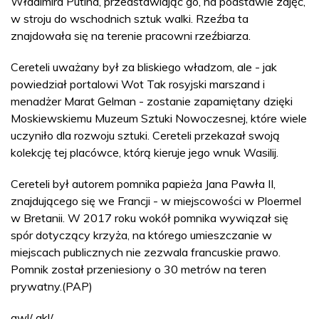
Władimira Putina, przedstawiając go, na podstawie zdjęć,
w stroju do wschodnich sztuk walki. Rzeźba ta
znajdowała się na terenie pracowni rzeźbiarza.
Cereteli uważany był za bliskiego władzom, ale - jak
powiedział portalowi Wot Tak rosyjski marszand i
menadżer Marat Gelman - zostanie zapamiętany dzięki
Moskiewskiemu Muzeum Sztuki Nowoczesnej, które wiele
uczyniło dla rozwoju sztuki. Cereteli przekazał swoją
kolekcję tej placówce, którą kieruje jego wnuk Wasilij.
Cereteli był autorem pomnika papieża Jana Pawła II,
znajdującego się we Francji - w miejscowości w Ploermel
w Bretanii. W 2017 roku wokół pomnika wywiązał się
spór dotyczący krzyża, na którego umieszczanie w
miejscach publicznych nie zezwala francuskie prawo.
Pomnik został przeniesiony o 30 metrów na teren
prywatny.(PAP)
awl/ akl/