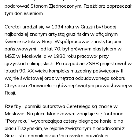
podarować Stanom Zjednoczonym. Rzeźbiarz zaprzeczał
tym doniesieniom.
Cereteli urodził się w 1934 roku w Gruzji i był bodaj
najbardziej znanym artystą gruzińskim w oficjalnym
świecie sztuki w Rosji. Współpracował z instytucjami
państwowymi - od lat 70. był głównym plastykiem w
MSZ w Moskwie, a w 1980 roku pracował przy
igrzyskach olimpijskich. Po rozpadzie ZSRR projektował w
latach 90. XX wieku kompleks muzealny poświęcony II
wojnie światowej oraz wnętrza odbudowanego soboru
Chrystusa Zbawiciela - głównej świątyni prawosławnej w
Rosji.
Rzeźby i pomniki autorstwa Ceretelego są znane w
Moskwie. Na placu Maneżowym znajduje się fontanna
"Pory roku" wyobrażająca cztery biegnące konie, a na
placu Tiszynskim, w rejonie związanym z osadnikami z
Gruzji, stoi pomnik przyjaźni rosyjsko-gruzińskiej.