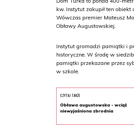
Dom Turka to ponad 400-metrow
kw. Instytut zakupił ten obiek
Wówczas premier Mateusz Mor
Obławy Augustowskiej.
Instytut gromadzi pamiątki i 
historyczne. W środę w siedzi
pamiątki przekazane przez syb
w szkole.
CZYTAJ TAKŻE
Obława augustowska - wciąż
niewyjaśniona zbrodnia