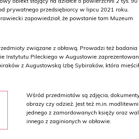
y obiekt stojący na działce o powierzchni 2 tys. 9
t od prywatnego przedsiębiorcy w lipcu 2021 roku.
awiecki zapowiedział, że powstanie tam Muzeum
przedmioty związane z obławą. Prowadzi też badania
bie Instytutu Pileckiego w Augustowie zaprezentowa
iraków z Augustowską Izbę Sybiraków, która mieścił
Wśród przedmiotów są zdjęcia, dokumenty
obrazy czy odzież. Jest też m.in. modlitewni
jednego z zamordowanych księży oraz wal
innego z zaginionych w obławie.