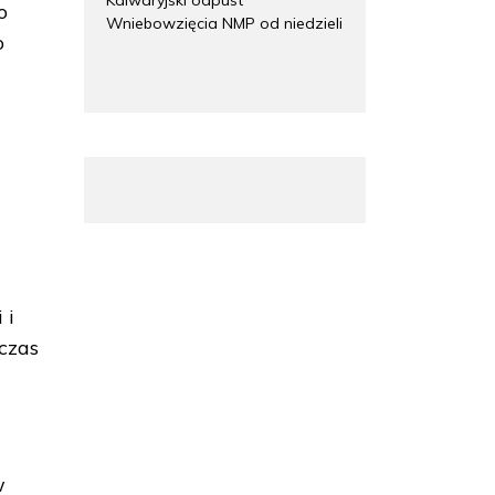
o
Wniebowzięcia NMP od niedzieli
o
 i
czas
w