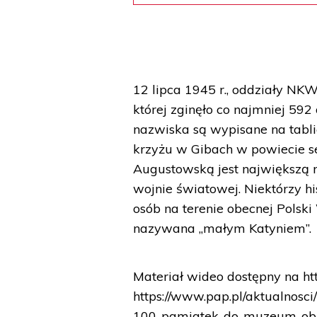
12 lipca 1945 r., oddziały NK
której zginęło co najmniej 59
nazwiska są wypisane na tabl
krzyżu w Gibach w powiecie 
Augustowską jest największą n
wojnie światowej. Niektórzy h
osób na terenie obecnej Polski 
nazywana „małym Katyniem”.
Materiał wideo dostępny na htt
https://www.pap.pl/aktualno
100-pamiatek-do-muzeum-obl