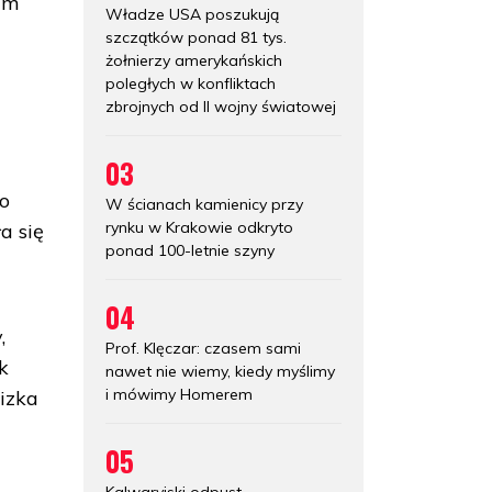
0 m
Władze USA poszukują
szczątków ponad 81 tys.
żołnierzy amerykańskich
poległych w konfliktach
zbrojnych od II wojny światowej
03
no
W ścianach kamienicy przy
rynku w Krakowie odkryto
a się
ponad 100-letnie szyny
04
,
Prof. Klęczar: czasem sami
k
nawet nie wiemy, kiedy myślimy
i mówimy Homerem
izka
05
Kalwaryjski odpust