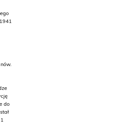
rego
 1941
anów.
dze
ycję
e do
stał
21