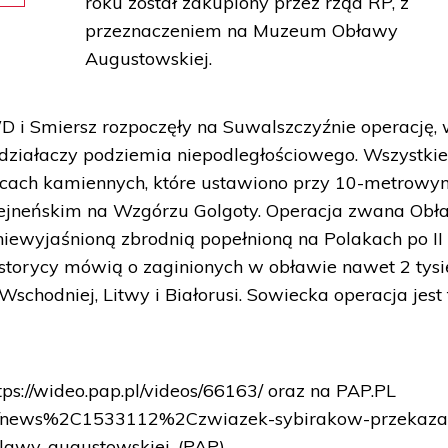
roku został zakupiony przez rząd RP, z
przeznaczeniem na Muzeum Obławy
Augustowskiej.
WD i Smiersz rozpoczęły na Suwalszczyźnie operację,
2 działaczy podziemia niepodległościowego. Wszystki
icach kamiennych, które ustawiono przy 10-metrow
sejneńskim na Wzgórzu Golgoty. Operacja zwana Ob
iewyjaśnioną zbrodnią popełnioną na Polakach po II
istorycy mówią o zaginionych w obławie nawet 2 tysi
Wschodniej, Litwy i Białorusi. Sowiecka operacja jest 
ps://wideo.pap.pl/videos/66163/ oraz na PAP.PL
sci/news%2C1533112%2Czwiazek-sybirakow-przekaza
awy-augustowskiej. (PAP)