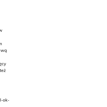
 w
e
ym
ławą
ęcy
też
l-ok-