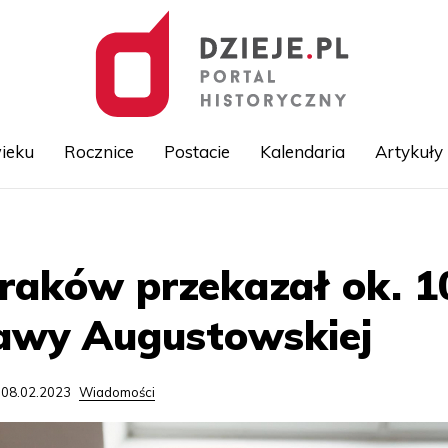
ieku
Rocznice
Postacie
Kalendaria
Artykuły
Przejdź
do
treści
raków przekazał ok. 1
wy Augustowskiej
 08.02.2023
Wiadomości