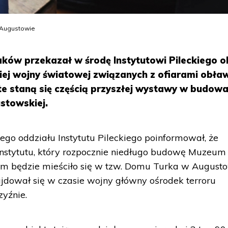
wAugustowie
ków przekazał w środę Instytutowi Pileckiego o
iej wojny światowej związanych z ofiarami obła
te staną się częścią przyszłej wystawy w budow
stowskiej.
ego oddziału Instytutu Pileckiego poinformował, że
 instytutu, który rozpocznie niedługo budowę Muzeum
 będzie mieściło się w tzw. Domu Turka w Augusto
ajdował się w czasie wojny główny ośrodek terroru
yźnie.