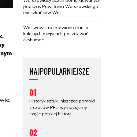
Warszawiacy uczcili pomordowanych
podczas Powstania Warszawskiego
mieszkańców Woli
We Lwowie rozmawiano m.in. o
kolejnych miejscach poszukiwań i
k.
ekshumacji
wy
anym
NAJPOPULARNIEJSZE
01
wie,
Historyk sztuki: niszcząc pomniki
z czasów PRL, wymazujemy
część polskiej historii
02