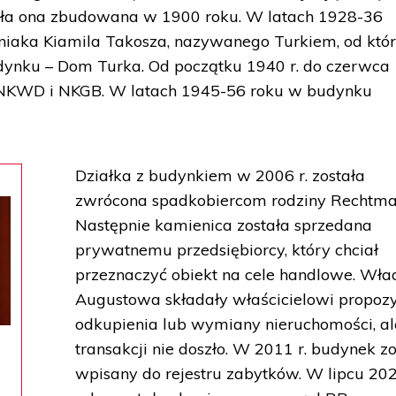
tała ona zbudowana w 1900 roku. W latach 1928-36
śniaka Kiamila Takosza, nazywanego Turkiem, od któ
dynku – Dom Turka. Od początku 1940 r. do czerwca
ą NKWD i NKGB. W latach 1945-56 roku w budynku
Działka z budynkiem w 2006 r. została
zwrócona spadkobiercom rodziny Rechtm
Następnie kamienica została sprzedana
prywatnemu przedsiębiorcy, który chciał
przeznaczyć obiekt na cele handlowe. Wła
Augustowa składały właścicielowi propoz
odkupienia lub wymiany nieruchomości, al
transakcji nie doszło. W 2011 r. budynek zo
wpisany do rejestru zabytków. W lipcu 20