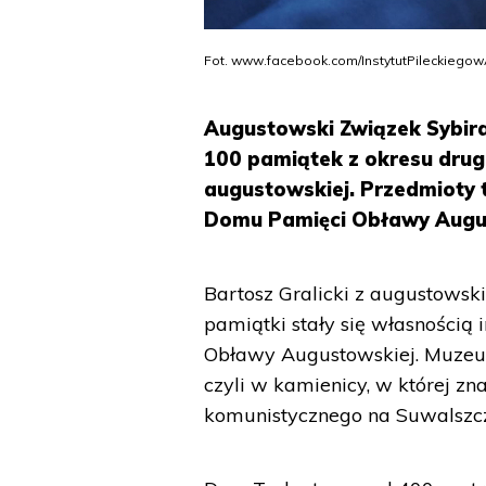
Fot. www.facebook.com/InstytutPileckiego
Augustowski Związek Sybira
100 pamiątek z okresu drug
augustowskiej. Przedmioty 
Domu Pamięci Obławy Augu
Bartosz Gralicki z augustowski
pamiątki stały się własnością
Obławy Augustowskiej. Muzeum
czyli w kamienicy, w której zn
komunistycznego na Suwalszcz