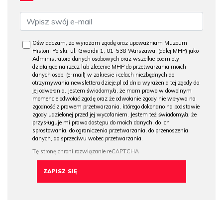
Oświadczam, że wyrażam zgodę oraz upoważniam Muzeum
Historii Polski, ul. Gwardii 1, 01-538 Warszawa, (dalej MHP) jako
Administratora danych osobowych oraz wszelkie podmioty
działające na rzecz lub zlecenie MHP do przetwarzania moich
danych osob. (e-mail) w zakresie i celach niezbędnych do
otrzymywania newslettera dzieje.pl od dnia wyrażenia tej zgody do
jej odwołania. Jestem świadomy/a, że mam prawo w dowolnym
momencie odwołać zgodę oraz że odwołanie zgody nie wpływa na
zgodność z prawem przetwarzania, którego dokonano na podstawie
zgody udzielonej przed jej wycofaniem. Jestem też świadomy/a, że
przysługuje mi prawo dostępu do moich danych, do ich
sprostowania, do ograniczenia przetwarzania, do przenoszenia
danych, do sprzeciwu wobec przetwarzania.