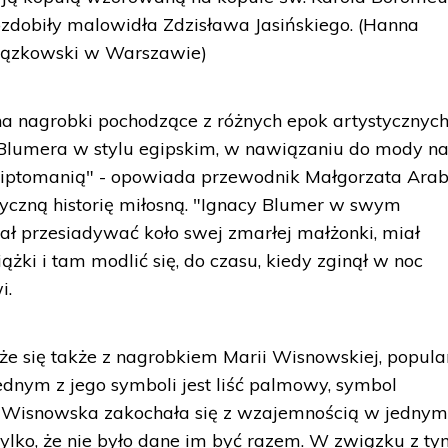
zdobiły malowidła Zdzisława Jasińskiego. (Hanna
ązkowski w Warszawie)
nagrobki pochodzące z różnych epok artystycznych
Blumera w stylu egipskim, w nawiązaniu do mody n
iptomanią" - opowiada przewodnik Małgorzata Arab
yczną historię miłosną. "Ignacy Blumer w swym
miał przesiadywać koło swej zmarłej małżonki, miał
siążki i tam modlić się, do czasu, kiedy zginął w noc
i.
ąże się także z nagrobkiem Marii Wisnowskiej, popula
ednym z jego symboli jest liść palmowy, symbol
i, Wisnowska zakochała się z wzajemnością w jednym
 tylko, że nie było dane im być razem. W związku z t