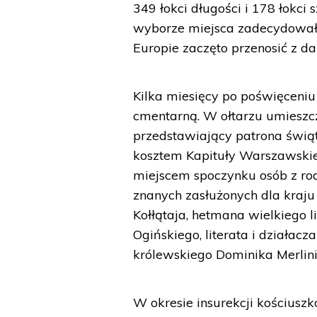
349 łokci długości i 178 łokci s
wyborze miejsca zadecydowały
Europie zaczęto przenosić z d
Kilka miesięcy po poświęceni
cmentarną. W ołtarzu umieszcz
przedstawiający patrona świą
kosztem Kapituły Warszawskie
miejscem spoczynku osób z rod
znanych zasłużonych dla kraju
Kołłątaja, hetmana wielkiego 
Ogińskiego, literata i działac
królewskiego Dominika Merlin
W okresie insurekcji kościuszk