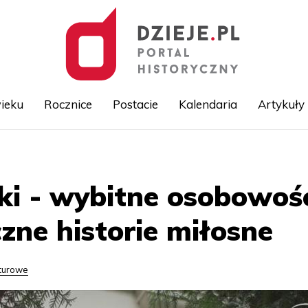
ieku
Rocznice
Postacie
Kalendaria
Artykuły
Przejdź
do
treści
i - wybitne osobowośc
czne historie miłosne
lturowe