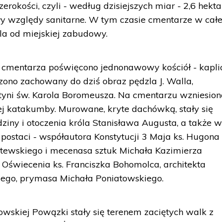
zerokości, czyli - według dzisiejszych miar - 2,6 hekta
 względy sanitarne. W tym czasie cmentarze w całe
ala od miejskiej zabudowy.
u cmentarza poświęcono jednonawowy kościół - kapli
ono zachowany do dziś obraz pędzla J. Walla,
tyni św. Karola Boromeusza. Na cmentarzu wzniesion
j katakumby. Murowane, kryte dachówką, stały się
ziny i otoczenia króla Stanisława Augusta, a także w
 postaci - współautora Konstytucji 3 Maja ks. Hugona
litewskiego i mecenasa sztuk Michała Kazimierza
za Oświecenia ks. Franciszka Bohomolca, architekta
iego, prymasa Michała Poniatowskiego.
owskiej Powązki stały się terenem zaciętych walk z