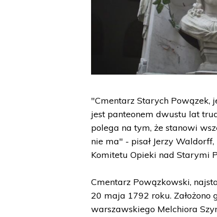
"Cmentarz Starych Powązek, je
jest panteonem dwustu lat tr
polega na tym, że stanowi wsz
nie ma" - pisał Jerzy Waldorff
Komitetu Opieki nad Starymi
Cmentarz Powązkowski, najstar
20 maja 1792 roku. Założono g
warszawskiego Melchiora Szym