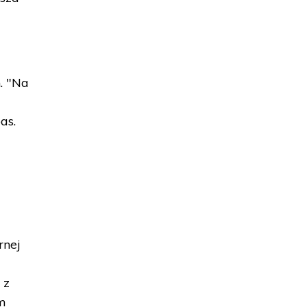
. "Na
a
as.
rnej
 z
ym