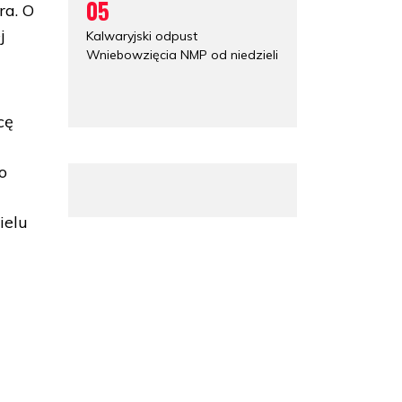
05
ra. O
j
Kalwaryjski odpust
Wniebowzięcia NMP od niedzieli
cę
o
ielu