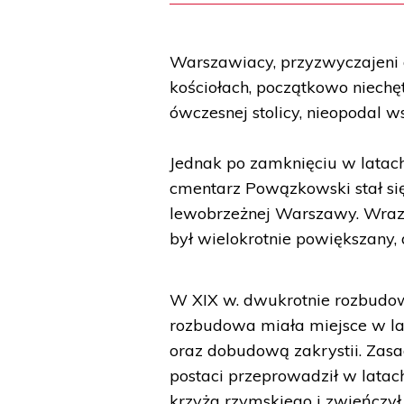
Warszawiacy, przyzwyczajeni
kościołach, początkowo niechęt
ówczesnej stolicy, nieopodal w
Jednak po zamknięciu w latac
cmentarz Powązkowski stał si
lewobrzeżnej Warszawy. Wraz 
był wielokrotnie powiększany, 
W XIX w. dwukrotnie rozbudow
rozbudowa miała miejsce w la
oraz dobudową zakrystii. Zasa
postaci przeprowadził w latac
krzyża rzymskiego i zwieńczy