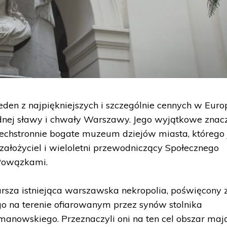
den z najpiękniejszych i szczególnie cennych w Europ
udnej sławy i chwały Warszawy. Jego wyjątkowe znac
echstronnie bogate muzeum dziejów miasta, którego 
, założyciel i wieloletni przewodniczący Społecznego
 Powązkami.
sza istniejąca warszawska nekropolia, poświęcony z
o na terenie ofiarowanym przez synów stolnika
anowskiego. Przeznaczyli oni na ten cel obszar maj