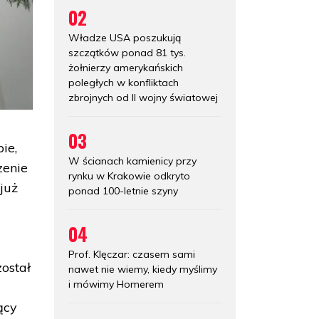
02
Władze USA poszukują
szczątków ponad 81 tys.
żołnierzy amerykańskich
poległych w konfliktach
zbrojnych od II wojny światowej
03
ie,
W ścianach kamienicy przy
zenie
rynku w Krakowie odkryto
już
ponad 100-letnie szyny
04
Prof. Klęczar: czasem sami
ostał
nawet nie wiemy, kiedy myślimy
i mówimy Homerem
ący