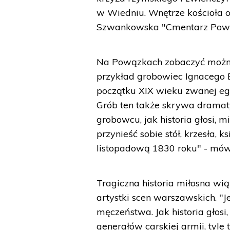
w Wiedniu. Wnętrze kościoła o
Szwankowska "Cmentarz Pow
Na Powązkach zobaczyć można 
przykład grobowiec Ignacego 
początku XIX wieku zwanej eg
Grób ten także skrywa dramat
grobowcu, jak historia głosi, 
przynieść sobie stół, krzesła, k
listopadową 1830 roku" - mów
Tragiczna historia miłosna wi
artystki scen warszawskich. "J
męczeństwa. Jak historia głos
generałów carskiej armii, tyle