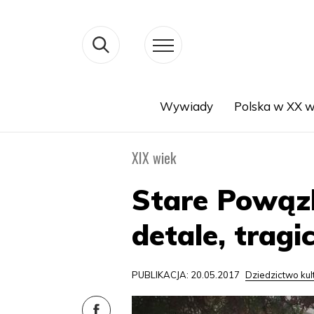
Wywiady
Polska w XX w
Search
XIX wiek
Stare Powązk
detale, tragi
PUBLIKACJA: 20.05.2017
Dziedzictwo ku