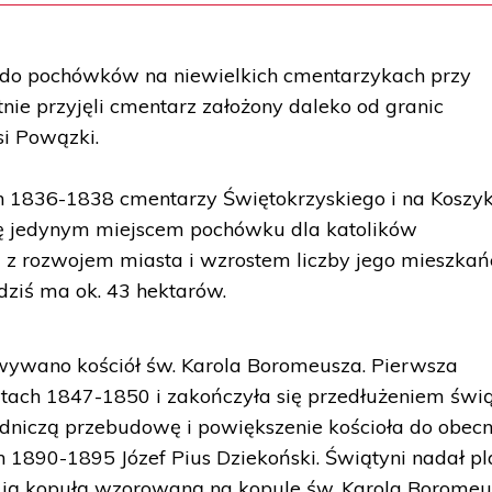
 do pochówków na niewielkich cmentarzykach przy
nie przyjęli cmentarz założony daleko od granic
si Powązki.
h 1836-1838 cmentarzy Świętokrzyskiego i na Koszyk
ę jedynym miejscem pochówku dla katolików
z rozwojem miasta i wzrostem liczby jego mieszka
dziś ma ok. 43 hektarów.
ywano kościół św. Karola Boromeusza. Pierwsza
tach 1847-1850 i zakończyła się przedłużeniem świą
dniczą przebudowę i powiększenie kościoła do obecn
h 1890-1895 Józef Pius Dziekoński. Świątyni nadał pl
ł ją kopułą wzorowaną na kopule św. Karola Borome