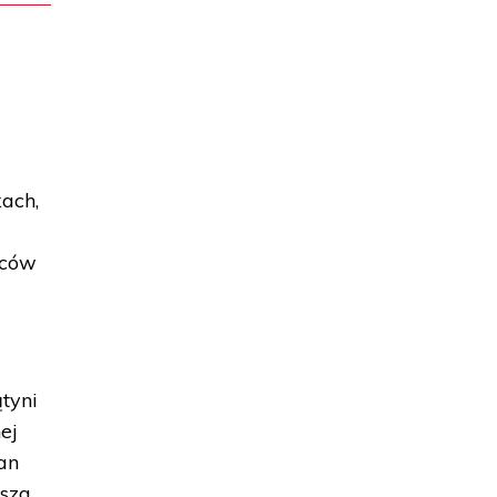
ach,
ńców
tyni
ej
an
usza