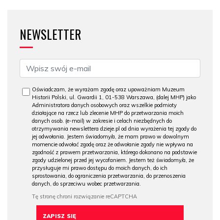
NEWSLETTER
Oświadczam, że wyrażam zgodę oraz upoważniam Muzeum
Historii Polski, ul. Gwardii 1, 01-538 Warszawa, (dalej MHP) jako
Administratora danych osobowych oraz wszelkie podmioty
działające na rzecz lub zlecenie MHP do przetwarzania moich
danych osob. (e-mail) w zakresie i celach niezbędnych do
otrzymywania newslettera dzieje.pl od dnia wyrażenia tej zgody do
jej odwołania. Jestem świadomy/a, że mam prawo w dowolnym
momencie odwołać zgodę oraz że odwołanie zgody nie wpływa na
zgodność z prawem przetwarzania, którego dokonano na podstawie
zgody udzielonej przed jej wycofaniem. Jestem też świadomy/a, że
przysługuje mi prawo dostępu do moich danych, do ich
sprostowania, do ograniczenia przetwarzania, do przenoszenia
danych, do sprzeciwu wobec przetwarzania.