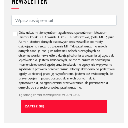
NEWSLETTER
Oświadczam, że wyrażam zgodę oraz upoważniam Muzeum
Historii Polski, ul. Gwardii 1, 01-538 Warszawa, (dalej MHP) jako
Administratora danych osobowych oraz wszelkie podmioty
działające na rzecz lub zlecenie MHP do przetwarzania moich
danych osob. (e-mail) w zakresie i celach niezbędnych do
otrzymywania newslettera dzieje.pl od dnia wyrażenia tej zgody do
jej odwołania. Jestem świadomy/a, że mam prawo w dowolnym
momencie odwołać zgodę oraz że odwołanie zgody nie wpływa na
zgodność z prawem przetwarzania, którego dokonano na podstawie
zgody udzielonej przed jej wycofaniem. Jestem też świadomy/a, że
przysługuje mi prawo dostępu do moich danych, do ich
sprostowania, do ograniczenia przetwarzania, do przenoszenia
danych, do sprzeciwu wobec przetwarzania.