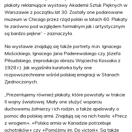
plakaty reklamujące wystawy Akademii Sztuk Pięknych w
Warszawie z początku lat 30. Zostały one podarowane
muzeum w Chicago przez rząd polski w latach 60. Plakaty
te zarówno pod względem formalnym jak i artystycznym
są bardzo piękne” - zaznaczyła.
Na wystawie znajdują się także portrety m.in. Ignacego
Mościckiego, Ignacego Jana Paderewskiego czy Józefa
Piłsudskiego, (reprodukcja obrazu Wojciecha Kossaka z
1928 r.). Jak wyjaśniła kuratorka były one
rozpowszechniane wśród polskiej emigracji w Stanach
Zjednoczonych.
„Prezentujemy również plakaty, które powstały w trakcie
II wojny światowej. Miały one służyć wsparciu
duchowemu żołnierzy i ich rodzin, a także apelowały o
pomoc dla polskiej armii. Znajdują się na nich hasła: +Precz
z wrogiem+, +Polska armia w Kanadzie potrzebuje
ochotników+ czy +Pomóżmy im. Do victorii+. Są także