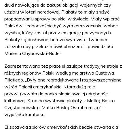
druki nawołujące do zakupu obligacji wojennych czy
udziału w loterii narodowej. Plakaty te miały służyć
propagowaniu sprawy polskiej w świecie. Miały wpierać
Polaków i jednocześnie być wyrazem szacunku wobec
wysiłku, który został przez emigrację poczynionych.
Plakaty są dosłowne, bardzo wyraziste, twórcom
zależało aby przekaz mówił obrazem” - powiedziała
Marlena Chybowska-Butler.
Zaprezentowano też prace ukazujące tradycyjne stroje z
różnych regionów Polski według malarstwa Gustawa
Pillatiego. „Były one reprodukowane i rozpowszechniane
wśród Polonii amerykańskiej, która dużą role
przywiązywała do podkreślania swojej odrębności
kulturowej. Stąd na wystawie plakaty z Matką Boską
Częstochowską i Matką Boską Ostrobramską” -
wyjaśniła kuratorka.
Ekspozycja zbiorów amerykańskich będzie otwarta dla