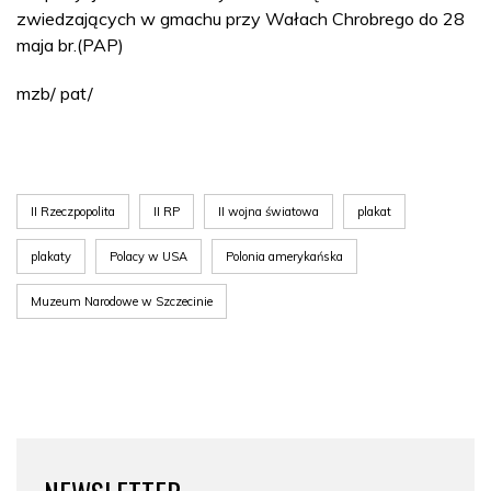
zwiedzających w gmachu przy Wałach Chrobrego do 28
maja br.(PAP)
mzb/ pat/
II Rzeczpopolita
II RP
II wojna światowa
plakat
plakaty
Polacy w USA
Polonia amerykańska
Muzeum Narodowe w Szczecinie