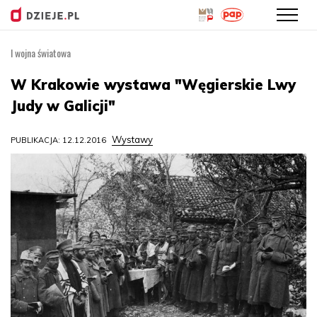
I wojna światowa
Przejdź
do
W Krakowie wystawa "Węgierskie Lwy
treści
Judy w Galicji"
Wystawy
PUBLIKACJA: 12.12.2016