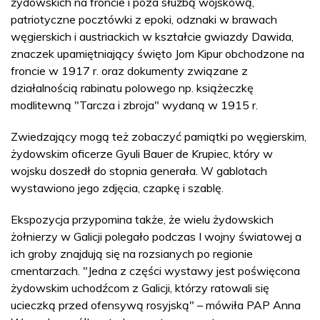
żydowskich na froncie i poza służbą wojskową,
patriotyczne pocztówki z epoki, odznaki w brawach
węgierskich i austriackich w kształcie gwiazdy Dawida,
znaczek upamiętniający święto Jom Kipur obchodzone na
froncie w 1917 r. oraz dokumenty związane z
działalnością rabinatu polowego np. książeczkę
modlitewną "Tarcza i zbroja" wydaną w 1915 r.
Zwiedzający mogą też zobaczyć pamiątki po węgierskim,
żydowskim oficerze Gyuli Bauer de Krupiec, który w
wojsku doszedł do stopnia generała. W gablotach
wystawiono jego zdjęcia, czapkę i szablę.
Ekspozycja przypomina także, że wielu żydowskich
żołnierzy w Galicji polegało podczas I wojny światowej a
ich groby znajdują się na rozsianych po regionie
cmentarzach. "Jedna z części wystawy jest poświęcona
żydowskim uchodźcom z Galicji, którzy ratowali się
ucieczką przed ofensywą rosyjską" – mówiła PAP Anna