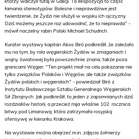
którzy walczyli tutaj w Galicji. Ta ekspozycja to część
łamania stereotypów. Bolesne i nieprawdziwe jest
twierdzenie, że Żydzi nie służyli w wojsku ich ojczyzny.
Dziś możemy jeszcze raz udowodnić, że to nieprawda" -
mówił naczelny rabin Polski Michael Schudrich.
Kurator wystawy kapitan Akos Biró podkreślił, że zależało
mu na tym, by rola węgierskich Żydów w zmaganiach I
wojny światowej była powszechnie znana, także poza
granicami Węgier. "Ten projekt miał na celu pokazanie nie
tylko związków Polaków i Węgrów, ale także związków
Żydów polskich i węgierskich" - powiedział Biró z
Instytutu Badawczego Sztabu Generalnego Węgierskich
Sił Zbrojnych. Jak podkreślił, to jeden z zapomnianych dziś
rozdziałów historii, a przecież mija właśnie 102. rocznica
bitwy pod Limanową, która zatrzymała rosyjską
ofensywę w kierunku Krakowa.
Na wystawie można obejrzeć m.in. zdjęcia żołnierzy