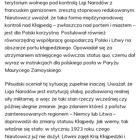
terytorium wolnego pod kontrolą Ligi Narodów z
francuskim garnizonem, zresztą stopniowo redukowanym.
Narutowicz uważał, że taka forma międzynarodowej
kontroli nad Kłajpedą – zwłaszcza nad portem i miastem –
jest dla Polski korzystna. Postulował również
równorzędną współpracę gospodarczą Polski i Litwy na
obszarze portu kłajpedzkiego. Opowiadał się za
utrzymaniem istniejącego wówczas status quo, czemu dał
wyraz w instrukcjach dla polskiego posła w Paryżu
Maurycego Zamoyskiego.
Piłsudski oceniał tę sytuację zupełnie inaczej. Uważał, że
Liga Narodów jest instytucją słabą, pozbawioną realnej
siły militarnej, a więc że taki stan rzeczy wcześniej czy
później ulegnie zmianie. Jego zdaniem któreś z państw
zainteresowanych regionem – Niemcy lub Litwa –
doprowadzi do zmiany statusu Kłajpedy. Jak wiemy, tak
właśnie się stało: w styczniu 1923 roku, czego
Narutowicz już nie dożył, Litwini zajęli Kraj Kłajpedzki i