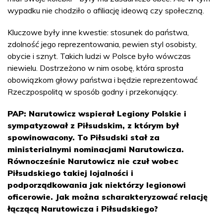
wypadku nie chodziło o afiliację ideową czy społeczną.
Kluczowe były inne kwestie: stosunek do państwa,
zdolność jego reprezentowania, pewien styl osobisty,
obycie i sznyt. Takich ludzi w Polsce było wówczas
niewielu. Dostrzeżono w nim osobę, która sprosta
obowiązkom głowy państwa i będzie reprezentować
Rzeczpospolitą w sposób godny i przekonujący.
PAP: Narutowicz wspierał Legiony Polskie i
sympatyzował z Piłsudskim, z którym był
spowinowacony. To Piłsudski stał za
ministerialnymi nominacjami Narutowicza.
Równocześnie Narutowicz nie czuł wobec
Piłsudskiego takiej lojalności i
podporządkowania jak niektórzy legionowi
oficerowie. Jak można scharakteryzować relację
łączącą Narutowicza i Piłsudskiego?