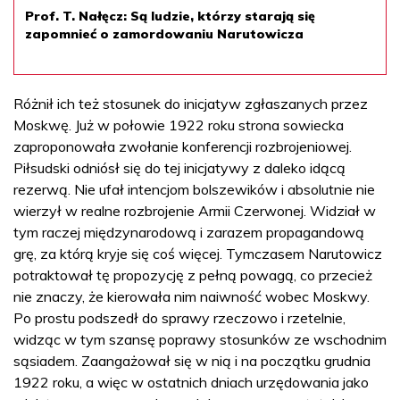
Prof. T. Nałęcz: Są ludzie, którzy starają się
zapomnieć o zamordowaniu Narutowicza
Różnił ich też stosunek do inicjatyw zgłaszanych przez
Moskwę. Już w połowie 1922 roku strona sowiecka
zaproponowała zwołanie konferencji rozbrojeniowej.
Piłsudski odniósł się do tej inicjatywy z daleko idącą
rezerwą. Nie ufał intencjom bolszewików i absolutnie nie
wierzył w realne rozbrojenie Armii Czerwonej. Widział w
tym raczej międzynarodową i zarazem propagandową
grę, za którą kryje się coś więcej. Tymczasem Narutowicz
potraktował tę propozycję z pełną powagą, co przecież
nie znaczy, że kierowała nim naiwność wobec Moskwy.
Po prostu podszedł do sprawy rzeczowo i rzetelnie,
widząc w tym szansę poprawy stosunków ze wschodnim
sąsiadem. Zaangażował się w nią i na początku grudnia
1922 roku, a więc w ostatnich dniach urzędowania jako