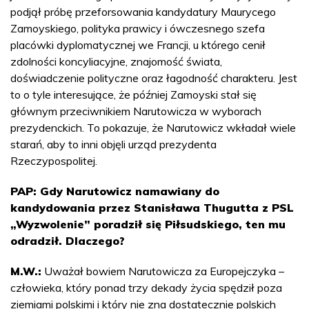
podjął próbę przeforsowania kandydatury Maurycego
Zamoyskiego, polityka prawicy i ówczesnego szefa
placówki dyplomatycznej we Francji, u którego cenił
zdolności koncyliacyjne, znajomość świata,
doświadczenie polityczne oraz łagodność charakteru. Jest
to o tyle interesujące, że później Zamoyski stał się
głównym przeciwnikiem Narutowicza w wyborach
prezydenckich. To pokazuje, że Narutowicz wkładał wiele
starań, aby to inni objęli urząd prezydenta
Rzeczypospolitej.
PAP: Gdy Narutowicz namawiany do
kandydowania przez Stanisława Thugutta z PSL
„Wyzwolenie” poradził się Piłsudskiego, ten mu
odradził. Dlaczego?
M.W.:
Uważał bowiem Narutowicza za Europejczyka –
człowieka, który ponad trzy dekady życia spędził poza
ziemiami polskimi i który nie zna dostatecznie polskich