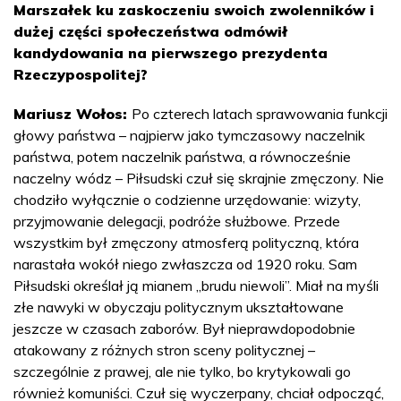
Marszałek ku zaskoczeniu swoich zwolenników i
dużej części społeczeństwa odmówił
kandydowania na pierwszego prezydenta
Rzeczypospolitej?
Mariusz Wołos:
Po czterech latach sprawowania funkcji
głowy państwa – najpierw jako tymczasowy naczelnik
państwa, potem naczelnik państwa, a równocześnie
naczelny wódz – Piłsudski czuł się skrajnie zmęczony. Nie
chodziło wyłącznie o codzienne urzędowanie: wizyty,
przyjmowanie delegacji, podróże służbowe. Przede
wszystkim był zmęczony atmosferą polityczną, która
narastała wokół niego zwłaszcza od 1920 roku. Sam
Piłsudski określał ją mianem „brudu niewoli”. Miał na myśli
złe nawyki w obyczaju politycznym ukształtowane
jeszcze w czasach zaborów. Był nieprawdopodobnie
atakowany z różnych stron sceny politycznej –
szczególnie z prawej, ale nie tylko, bo krytykowali go
również komuniści. Czuł się wyczerpany, chciał odpocząć,