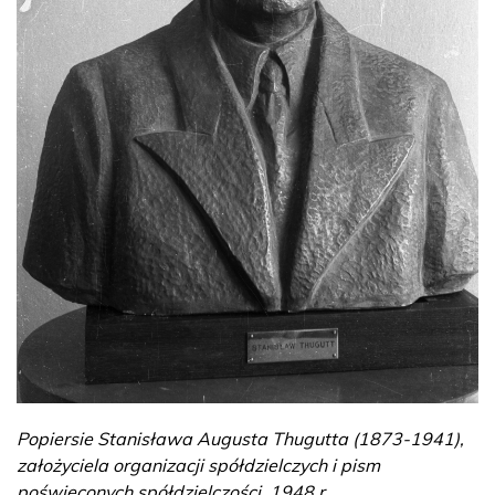
Popiersie Stanisława Augusta Thugutta (1873-1941),
założyciela organizacji spółdzielczych i pism
poświęconych spółdzielczości, 1948 r.