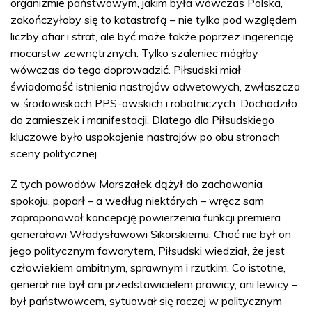
organizmie państwowym, jakim była wówczas Polska,
zakończyłoby się to katastrofą – nie tylko pod względem
liczby ofiar i strat, ale być może także poprzez ingerencję
mocarstw zewnętrznych. Tylko szaleniec mógłby
wówczas do tego doprowadzić. Piłsudski miał
świadomość istnienia nastrojów odwetowych, zwłaszcza
w środowiskach PPS-owskich i robotniczych. Dochodziło
do zamieszek i manifestacji. Dlatego dla Piłsudskiego
kluczowe było uspokojenie nastrojów po obu stronach
sceny politycznej.
Z tych powodów Marszałek dążył do zachowania
spokoju, poparł – a według niektórych – wręcz sam
zaproponował koncepcję powierzenia funkcji premiera
generałowi Władysławowi Sikorskiemu. Choć nie był on
jego politycznym faworytem, Piłsudski wiedział, że jest
człowiekiem ambitnym, sprawnym i rzutkim. Co istotne,
generał nie był ani przedstawicielem prawicy, ani lewicy –
był państwowcem, sytuował się raczej w politycznym