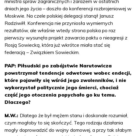
ministra spraw zagranicznych i zarazem w ostatnich
dniach jego życia – doszło do konferencji rozbrojeniowej w
Moskwie. Na czele polskiej delegacji stanął Janusz
Radziwiłł. Konferencja nie przyniosła wymiernych
rezultatów, ale właśnie wtedy strona polska po raz
pierwszy wysunęła projekt zawarcia paktu o nieagresji z
Rosją Sowiecką, która już wkrótce miała stać się
federacją – Związkiem Sowieckim.
PAP: Piłsudski po zabójstwie Narutowicza
powstrzymał tendencje odwetowe wobec endecji,
które pojawiły się wśród jego zwolenników, i nie
wykorzystał politycznie jego śmierci, chociaż
część jego otoczenia popychało go ku temu.
Dlaczego?
M.W.:
Dlatego że był mężem stanu i doskonale rozumiał,
czym mogłoby to się skończyć. Tego rodzaju działania
mogły doprowadzić do wojny domowej, a przy tak słabym