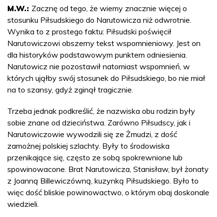
M.W.:
Zacznę od tego, że wiemy znacznie więcej o
stosunku Piłsudskiego do Narutowicza niż odwrotnie.
Wynika to z prostego faktu: Piłsudski poświęcił
Narutowiczowi obszerny tekst wspomnieniowy. Jest on
dla historyków podstawowym punktem odniesienia.
Narutowicz nie pozostawił natomiast wspomnień, w
których ująłby swój stosunek do Piłsudskiego, bo nie miał
na to szansy, gdyż zginął tragicznie.
Trzeba jednak podkreślić, że nazwiska obu rodzin były
sobie znane od dzieciństwa. Zarówno Piłsudscy, jak i
Narutowiczowie wywodzili się ze Żmudzi, z dość
zamożnej polskiej szlachty. Były to środowiska
przenikające się, często ze sobą spokrewnione lub
spowinowacone. Brat Narutowicza, Stanisław, był żonaty
z Joanną Billewiczówną, kuzynką Piłsudskiego. Było to
więc dość bliskie powinowactwo, o którym obaj doskonale
wiedzieli.