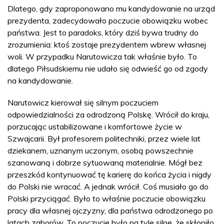
Dlatego, gdy zaproponowano mu kandydowanie na urząd
prezydenta, zadecydowało poczucie obowiązku wobec
państwa. Jest to paradoks, który dziś bywa trudny do
zrozumienia: ktoś zostaje prezydentem wbrew własnej
woli. W przypadku Narutowicza tak właśnie było. To
dlatego Piłsudskiemu nie udało się odwieść go od zgody
na kandydowanie.
Narutowicz kierował się silnym poczuciem
odpowiedzialności za odrodzoną Polskę. Wrócił do kraju,
porzucając ustabilizowane i komfortowe życie w
Szwajcarii. Był profesorem politechniki, przez wiele lat
dziekanem, uznanym uczonym, osobą powszechnie
szanowaną i dobrze sytuowaną materialnie. Mógł bez
przeszkód kontynuować tę karierę do końca życia i nigdy
do Polski nie wracać. A jednak wrócił. Coś musiało go do
Polski przyciągać. Było to właśnie poczucie obowiązku
pracy dla własnej ojczyzny, dla państwa odrodzonego po
latach zaborów. To poczucie było na tyle silne, że skłoniło