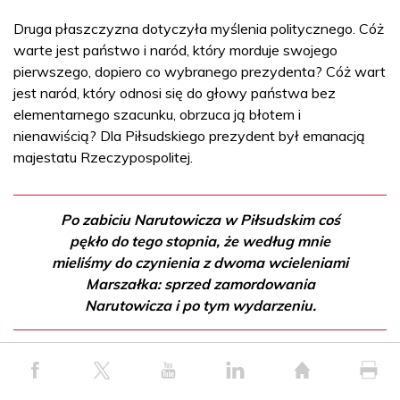
Druga płaszczyzna dotyczyła myślenia politycznego. Cóż
warte jest państwo i naród, który morduje swojego
pierwszego, dopiero co wybranego prezydenta? Cóż wart
jest naród, który odnosi się do głowy państwa bez
elementarnego szacunku, obrzuca ją błotem i
nienawiścią? Dla Piłsudskiego prezydent był emanacją
majestatu Rzeczypospolitej.
Po zabiciu Narutowicza w Piłsudskim coś
pękło do tego stopnia, że według mnie
mieliśmy do czynienia z dwoma wcieleniami
Marszałka: sprzed zamordowania
Narutowicza i po tym wydarzeniu.
Zmiana nie była od razu dostrzegalna, ale z pewnością
bardzo głęboka. Piłsudski stracił nie tylko resztki szacunku