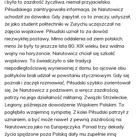
i była to zazdrość życzliwa, niemal przyjacielska.
Piłsudskiego zaintrygowała informacja, że Narutowicz
uchodził za dziwaka. Gdy zapytał, co to znaczy, usłyszał,
że jako student politechniki w Zurychu uczęszczał na
zajęcia wojskowe. Piłsudski uznał to za dowód
niezwykłej postawy. Mimo oddalenia od ziem polskich,
mimo że były to jeszcze lata 80. XIX wieku, bez widma
wojny na horyzoncie, Narutowicz chciał się szkolić
wojskowo. To świadczyło o sile tradycji
niepodległościowej wyniesionej z domu, bo ojcowie obu
polityków brali udział w powstaniu styczniowym. Gdy się
poznali i zaczęli rozmawiać, Piłsudski szybko zorientował
się, że Narutowicz z podziwem, a wręcz zazdrością,
patrzy na jego działalność militarną: Związki Strzeleckie,
Legiony, późniejsze dowodzenie Wojskiem Polskim. To
pogłębiło wzajemną sympatię. Z kolei Piłsudski patrzył z
uznaniem, a być może nawet z pewną zazdrością na
Narutowicza jako na Europejczyka. Ponad trzy dekady
życia spędzone poza Polską dały mu zupełnie inną