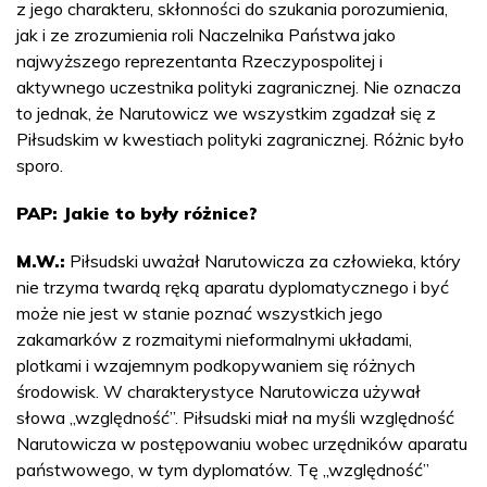
z jego charakteru, skłonności do szukania porozumienia,
jak i ze zrozumienia roli Naczelnika Państwa jako
najwyższego reprezentanta Rzeczypospolitej i
aktywnego uczestnika polityki zagranicznej. Nie oznacza
to jednak, że Narutowicz we wszystkim zgadzał się z
Piłsudskim w kwestiach polityki zagranicznej. Różnic było
sporo.
PAP: Jakie to były różnice?
M.W.:
Piłsudski uważał Narutowicza za człowieka, który
nie trzyma twardą ręką aparatu dyplomatycznego i być
może nie jest w stanie poznać wszystkich jego
zakamarków z rozmaitymi nieformalnymi układami,
plotkami i wzajemnym podkopywaniem się różnych
środowisk. W charakterystyce Narutowicza używał
słowa „względność”. Piłsudski miał na myśli względność
Narutowicza w postępowaniu wobec urzędników aparatu
państwowego, w tym dyplomatów. Tę „względność”