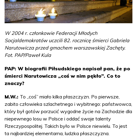
W 2004 r. członkowie Federacji Młodych
Socjaldemokratów uczcili 82. rocznicę śmierci Gabriela
Narutowicza przed gmachem warszawskiej Zachęty.
Fot. PAP/Paweł Kula
PAP: W biografii Piłsudskiego napisał pan, że po
śmierci Narutowicza „coś w nim pękło”. Co to
znaczy?
M.W.:
To „coś” miało kilka płaszczyzn. Po pierwsze,
zabito człowieka szlachetnego i wybitnego: państwowca,
który był gotów porzucić wygodne życie na Zachodzie dla
niepewnego losu w Polsce i oddać swoje talenty
Rzeczypospolitej. Takich było w Polsce niewielu. To jest
ta najbardziej elementarna, ludzka płaszczyzna.