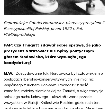
Reprodukcja: Gabriel Narutowicz, pierwszy prezydent II
Rzeczypospolitej Polskiej, przed 1922 r. Fot.
PAP/Reprodukcja
PAP: Czy Thugutt zdawał sobie sprawę, że jako
prezydent Narutowicz nie byłby politycznym
głosem środowiska, które wysunęło jego
kandydaturę?
M.W.:
Zdecydowanie tak. Narutowicz był człowiekiem o
poglądach liberalno-konserwatywnych i nie miał nic
wspólnego z ruchem ludowym. Pochodził z dość
zamożnej rodziny ziemiańskiej ze Żmudzi, a więc tradycje
polskiego ruchu ludowego – ukształtowane przede
wszystkim w Galicji i Królestwie Polskim, gdzie ruch ten
miał swoje kolebki – były mu zasadniczo obce. Ale w tym